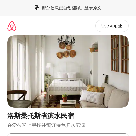
跳
部分信息已自动翻译。
显示原文
至
内
容
Use app
洛斯桑托斯省滨水民宿
在爱彼迎上寻找并预订特色滨水房源