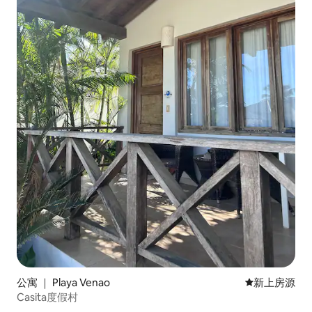
公寓 ｜ Playa Venao
新房源
新上房源
Casita度假村