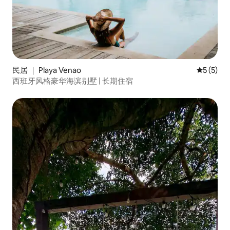
民居 ｜ Playa Venao
平均评分 
5 (5)
西班牙风格豪华海滨别墅 | 长期住宿