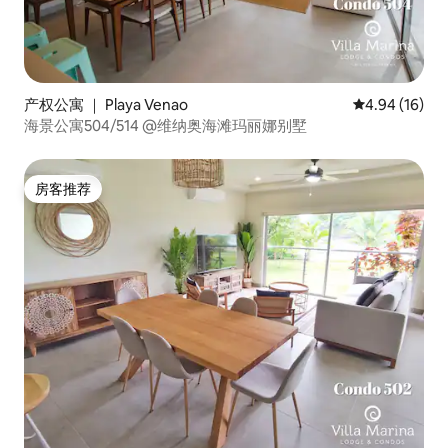
产权公寓 ｜ Playa Venao
平均评分 4.9
4.94 (16)
海景公寓504/514 @维纳奥海滩玛丽娜别墅
房客推荐
房客推荐