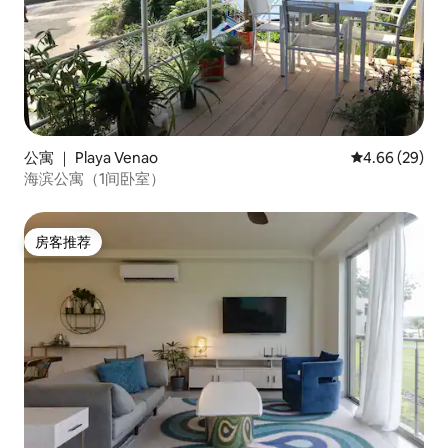
公寓 ｜ Playa Venao
平均评分 4.66
4.66 (29)
海滨公寓（1间卧室）
房客推荐
房客推荐