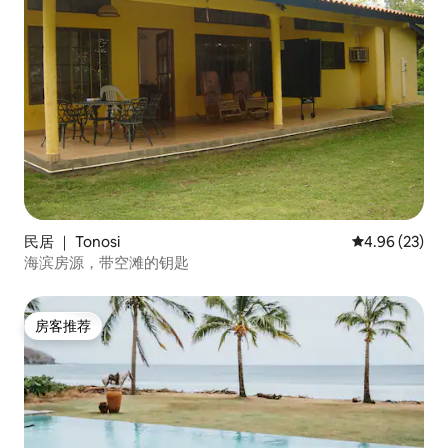
民居 ｜ Tonosi
平均评分 4.96
4.96 (23)
海滨房源，带空滩的钥匙
房客推荐
房客推荐