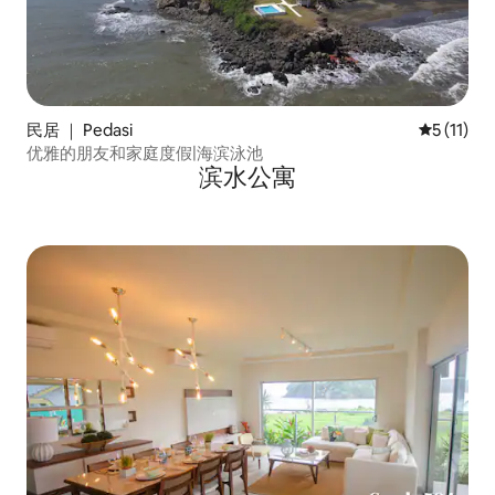
民居 ｜ Pedasi
平均评分 5
5 (11)
优雅的朋友和家庭度假|海滨泳池
滨水公寓