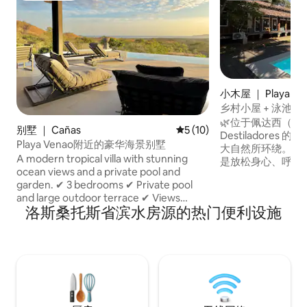
小木屋 ｜ Playa Los 
os
乡村小屋 + 泳池 + W
@Playalosdestilad
🌿位于佩达西（Pedas
别墅 ｜ Cañas
平均评分 5 分（满分 5 分），
5 (10)
Destiladore
Playa Venao附近的豪华海景别墅
大自然所环绕。 ✔️距离海滩仅数步之遥，
A modern tropical villa with stunning
是放松身心、呼吸
ocean views and a private pool and
境的好去处。 这
garden. ✔ 3 bedrooms ✔ Private pool
是与必需品的联系
and large outdoor terrace ✔ Views
游泳池和开放区域
洛斯桑托斯省滨水房源的热门便利设施
toward Ocean and Isla Cañas ✔ Access
一群朋友一起放松身心。 🏕️
to the Community Gym ✔ Only 10
寻求宁静、大自然
minutes from Playa Venao Perfect for
海边仅几步之遥🌊。 立即预订，我们
vacations, remote work, or long stays
与您相见
near Playa Venao.