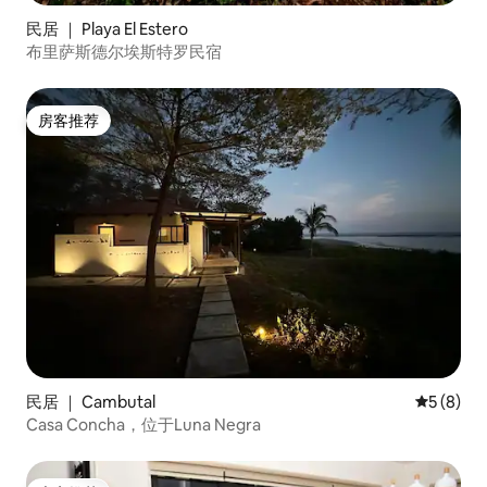
民居 ｜ Playa El Estero
布里萨斯德尔埃斯特罗民宿
房客推荐
房客推荐
民居 ｜ Cambutal
平均评分 
5 (8)
Casa Concha，位于Luna Negra