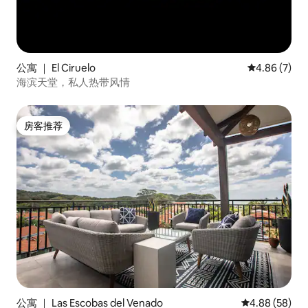
公寓 ｜ El Ciruelo
平均评分 4.8
4.86 (7)
海滨天堂，私人热带风情
房客推荐
房客推荐
公寓 ｜ Las Escobas del Venado
平均评分 4.88
4.88 (58)