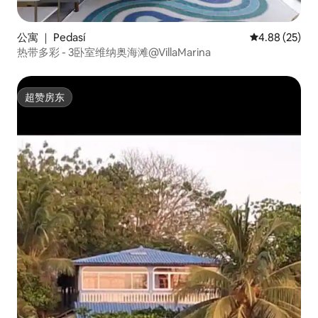
公寓 ｜ Pedasí
平均评分 4.88
4.88 (25)
热带多彩 - 3卧室维纳奥海滩@VillaMarina
超赞房东
超赞房东