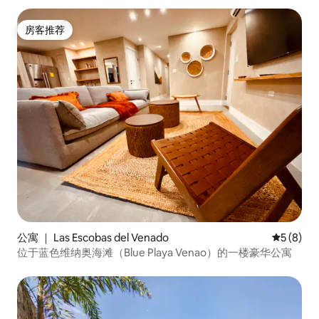
房客推荐
房客推荐
公寓 ｜ Las Escobas del Venado
平均评分 
5 (8)
位于蓝色维纳奥海滩（Blue Playa Venao）的一楼豪华公寓