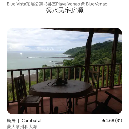
Blue Vista顶层公寓-3卧室Playa Venao @ BlueVenao
滨水民宅房源
民居 ｜ Cambutal
平均评分 4.6
4.68 (31)
蒙大拿州和大海