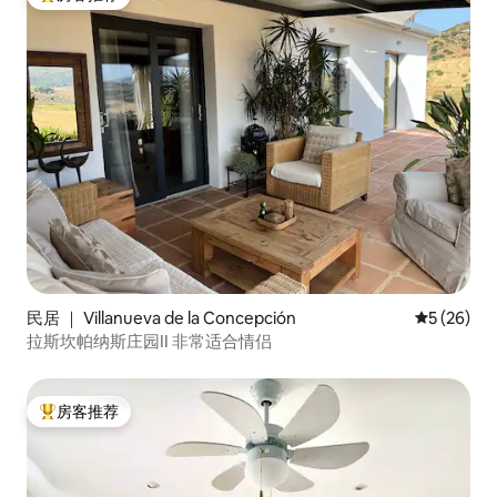
热门「房客推荐」
民居 ｜ Villanueva de la Concepción
平均评分 5
5 (26)
拉斯坎帕纳斯庄园II 非常适合情侣
房客推荐
热门「房客推荐」