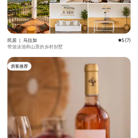
民居 ｜ 马拉加
平均评分 
5 (7)
带游泳池和山景的乡村别墅
房客推荐
房客推荐