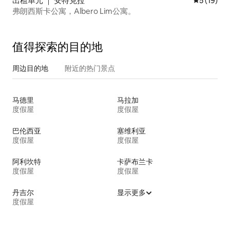
出租单元 ｜ 安特克拉
平均评分 5
5 (19)
弗朗西斯卡公寓，Albero Lim公寓。
值得探索的目的地
周边目的地
附近的热门景点
马德里
马拉加
度假屋
度假屋
巴伦西亚
塞维利亚
度假屋
度假屋
阿利坎特
卡萨布兰卡
度假屋
度假屋
丹吉尔
显示更多
度假屋