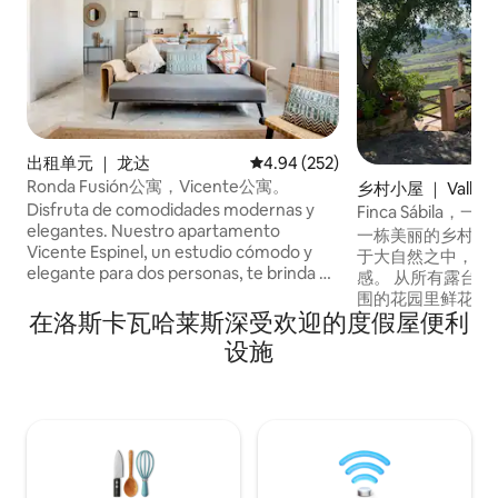
出租单元 ｜ 龙达
平均评分 4.94 分（满分 5 分），共
4.94 (252)
Ronda Fusión公寓，Vicente公寓。
乡村小屋 ｜ Valle de
s
Disfruta de comodidades modernas y
Finca Sábila，
elegantes. Nuestro apartamento
一栋美丽的乡村房
Vicente Espinel, un estudio cómodo y
于大自然之中，拥
elegante para dos personas, te brinda un
感。 从所有露台
rincón de tranquilidad en el corazón de
围的花园里鲜花盛
Ronda. El apartamento es de uso privado
在洛斯卡瓦哈莱斯深受欢迎的度假屋便利
厘岛床、吊床、桌椅和石凳
y exclusivo para los huéspedes. No
顶的景观保护区内
设施
compartirás ninguna zona interior del
邻Caminito del 
alojamiento con otras personas: todo el
卢西亚的中心，方
espacio está reservado únicamente para
ti.