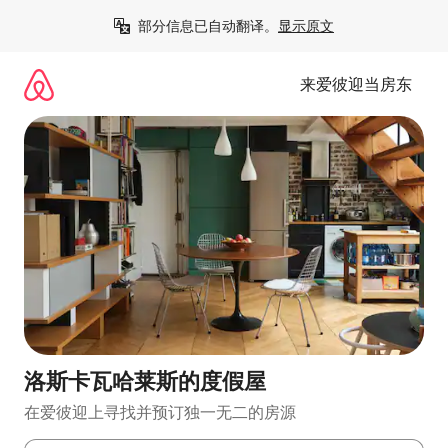
跳
部分信息已自动翻译。
显示原文
至
内
容
来爱彼迎当房东
洛斯卡瓦哈莱斯的度假屋
在爱彼迎上寻找并预订独一无二的房源