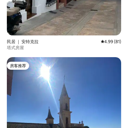
民居 ｜ 安特克拉
平均评分 4.9
4.99 (81)
塔式房屋
房客推荐
房客推荐