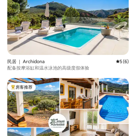
民居 ｜ Archidona
平均评分 
5 (6)
配备按摩浴缸和温水泳池的高级度假体验
房客推荐
热门「房客推荐」