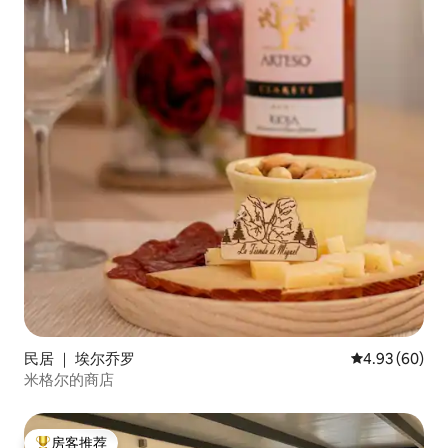
民居 ｜ 埃尔乔罗
平均评分 4.93
4.93 (60)
米格尔的商店
房客推荐