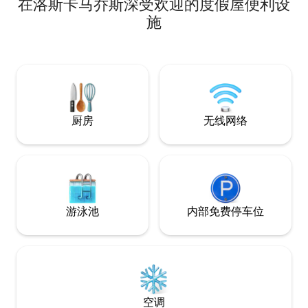
在洛斯卡马乔斯深受欢迎的度假屋便利设
de interés turístic
con bebé puedes solicitarnos los
Teatro Romano, mu
servicios de cuna, bañera y trona, antes
施
El apartamento es
de tu llegada. En el apartamento
las comodidades. Ofrece una cómoda
tenemos una libreta con indicaciones
cama de matrimoni
para facilitar y resolver todas las
moderna cocina a
inquietudes de los huéspedes. La
bien equipado y un b
entrada está automatizada sólo tienes
una estancia más 
que rellenar el check in online y te
bebé puedes solici
mandamos el mensaje de bienvenida
厨房
无线网络
cuna, bañera y tro
con los códigos para entrar al
llegada. mejores precios. Este elegante
apartamento. La entrada es a partir de
apartamento tipo 
las 15:00 pero si el piso está listo antes
con todas las co
puedes entrar también Aceptamos
necesitar.
mascotas con mucho gusto, pero
tenemos una única condición: como
norma de la casa, no deben subirse a las
游泳池
内部免费停车位
camas ni al sofá. Si esto sucede y
encontramos una gran cantidad de
pelos, es posible que tengamos que
solicitar un depósito adicional para cubrir
el tiempo extra dedicado a la limpieza.
空调