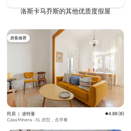
洛斯卡马乔斯的其他优质度假屋
房客推荐
房客推荐
民居 ｜ 波特曼
平均评分 4.8
4.88 (8)
Casa Minera - XL 房型，含早餐