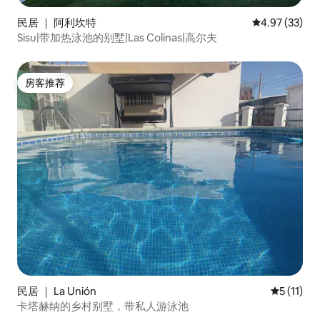
民居 ｜ 阿利坎特
平均评分 4.9
4.97 (33)
Sisu|带加热泳池的别墅|Las Colinas|高尔夫
房客推荐
房客推荐
民居 ｜ La Unión
平均评分 5
5 (11)
卡塔赫纳的乡村别墅，带私人游泳池