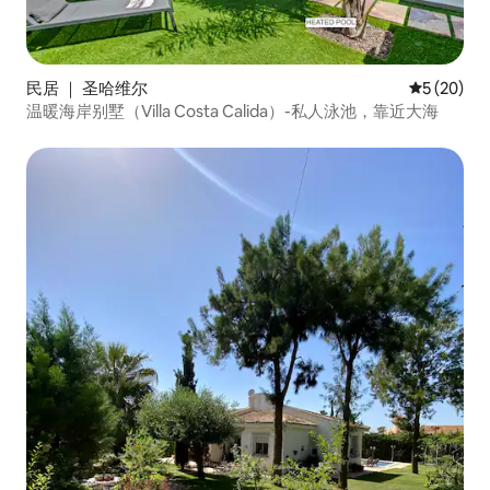
民居 ｜ 圣哈维尔
平均评分 5
5 (20)
温暖海岸别墅（Villa Costa Calida）-私人泳池，靠近大海