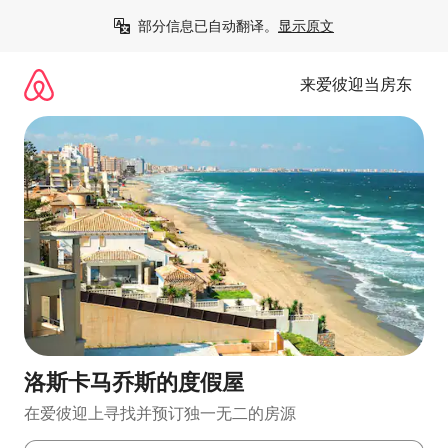
跳
部分信息已自动翻译。
显示原文
至
内
容
来爱彼迎当房东
洛斯卡马乔斯的度假屋
在爱彼迎上寻找并预订独一无二的房源