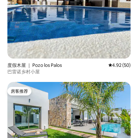
度假木屋 ｜ Pozo los Palos
平均评分 4.92
4.92 (50)
巴雷诺乡村小屋
房客推荐
房客推荐