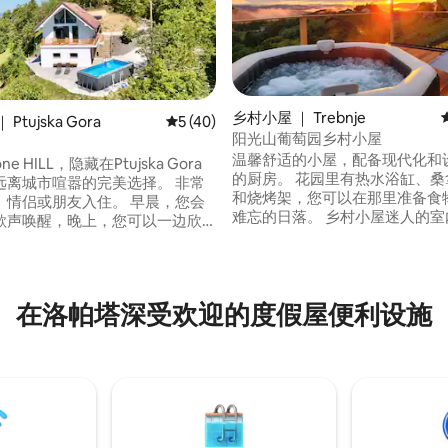
乡村小屋 ｜ Trebnje
Ptujska Gora
平均评分 5 分（满分 5 分），共 40 条评价
5 (40)
阳光山葡萄园乡村小屋
温馨舒适的小屋，配备现代化和
one HILL，隐藏在Ptujska Gora
的厨房。 花园里有热水浴缸、桑
远离城市喧嚣的完美选择。 非常
5 分），共 56 条评价
和烧烤架，您可以在那里准备食
侣或朋友入住。 早晨，您会
难忘的日落。 乡村小屋迷人的室
歌声唤醒，晚上，您可以一边欣
合了木材、玻璃和石材。 Sončni 
一边喝一杯当地葡萄酒。 周边地
的度假胜地坐落在葡萄园、森林
和自行车道，可供放松或休闲。
中，将您与大自然和她的疗愈力
泉水疗中心、自然景点和圣母圣
来。 Sončni Grič距离Trebnje 
到哈洛兹市中心，享受宁静、清新
在洛帕塔深受欢迎的度假屋便利设施
路出口仅一步之遥。
简单的乡村舒适。