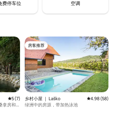
免费停车位
空调
房客推荐
房客推荐
平均评分 5 分（满分 5 分），共 7 条评价
5 (7)
乡村小屋 ｜ Laško
平均评分 4.98 分（满分
4.98 (58)
桑拿房和
绿洲中的房源，带加热泳池