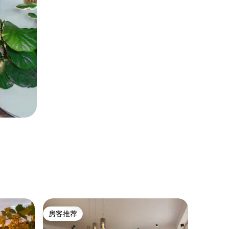
乡村小屋 
房客推荐
房客
房客推荐
热门「
姜饼屋-