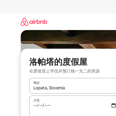
跳
至
内
容
洛帕塔的度假屋
在爱彼迎上寻找并预订独一无二的房源
地点
如有搜索结果，请使用上下方向键查看，或通过点
入住