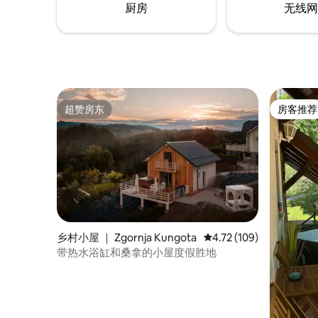
厨房
无线网
超赞房东
房客推荐
超赞房东
房客推荐
乡村小屋 ｜ Zgornja Kungota
平均评分 4.72 分（满分 
4.72 (109)
带热水浴缸和桑拿的小屋度假胜地