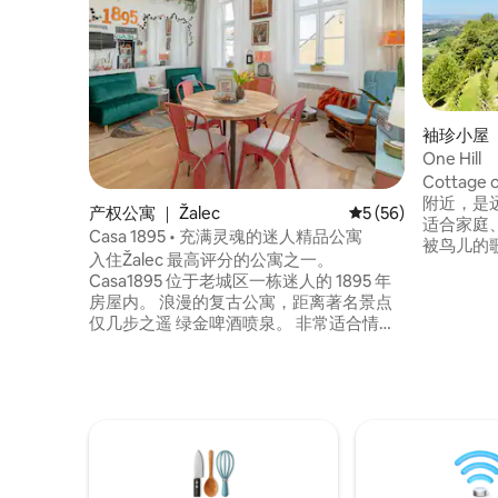
袖珍小屋 ｜ 
One Hill
Cottage 
附近，是
产权公寓 ｜ Žalec
平均评分 5 分（满分 
5 (56)
适合家庭、情
Casa 1895 • 充满灵魂的迷人精品公寓
被鸟儿的
入住Žalec 最高评分的公寓之一。
赏美景，
Casa1895 位于老城区一栋迷人的 1895 年
区有徒步
房屋内。 浪漫的复古公寓，距离著名景点
附近有温
仅几步之遥 绿金啤酒喷泉。 非常适合情
殿。 来
侣、游客以及想要探索美丽的萨维尼亚谷
的空气和
的人士入住。 这里将历史魅力与现代舒适
融为一体，为您在萨维尼亚谷（Savinja
Valley）提供温馨而真实的住宿体验。 抵达
时，一些早餐美食和饮品已经为您准备好
了——因为 Casa 1895 不仅仅是一个住宿
的地方，更是一种体验。