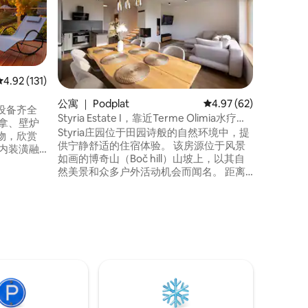
RNO I
们忙碌的
想选择。
之前，享
时间放松
只是享受
车。 小屋非常适合喜欢乡村小屋氛围和轻
平均评分 4.92 分（满分 5 分），共 131 条评价
4.92 (131)
松氛围的
公寓 ｜ Podplat
平均评分 4.97 分（满分
4.97 (62)
基地。
设备齐全
Styria Estate I，靠近Terme Olimia水疗度
拿、壁炉
假村
Styria庄园位于田园诗般的自然环境中，提
物，欣赏
供宁静舒适的住宿体验。 该房源位于风景
内装潢融
如画的博奇山（Boč hill）山坡上，以其自
Grič小屋
然美景和众多户外活动机会而闻名。 距离
和观鸟
著名的Terme Olimia和Podčetrtek仅18公
量联系起
里，距离Rogla滑雪度假村40公里，距离独
East高速公
特的健康小镇Rogaška Slatina 9公里。