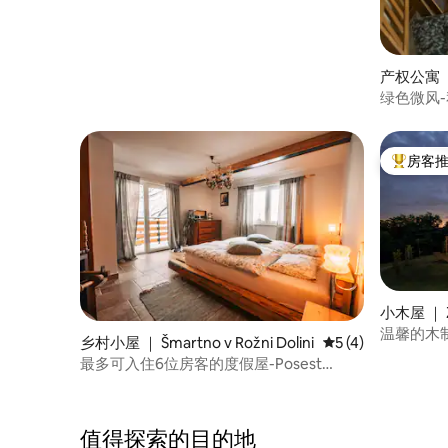
产权公寓 ｜
绿色微风
房客
热门「房
小木屋 ｜ Ž
温馨的木制「V
乡村小屋 ｜ Šmartno v Rožni Dolini
平均评分 5 分（满分
5 (4)
最多可入住6位房客的度假屋-Posest
Kunigunda
值得探索的目的地