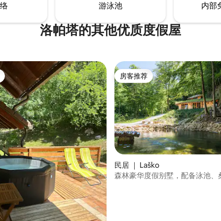
络
游泳池
内部
洛帕塔的其他优质度假屋
房客推荐
房客推荐
5 分），共 109 条评价
民居 ｜ Laško
森林豪华度假别墅，配备泳池、
按摩浴缸