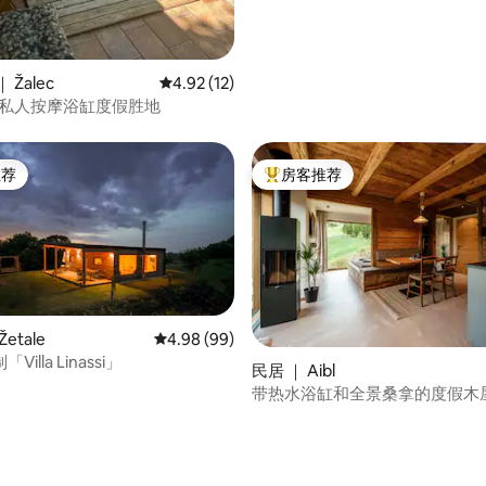
 Žalec
平均评分 4.92 分（满分 5 分），共 12 条评价
4.92 (12)
-私人按摩浴缸度假胜地
推荐
房客推荐
客推荐」
热门「房客推荐」
etale
平均评分 4.98 分（满分 5 分），共 99 条评价
4.98 (99)
illa Linassi」
民居 ｜ Aibl
 5 分），共 4 条评价
带热水浴缸和全景桑拿的度假木