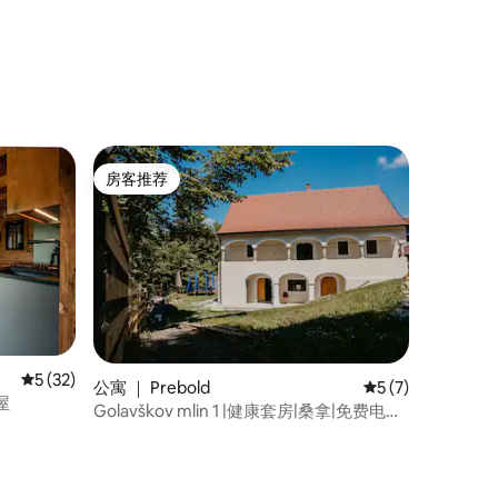
房客推荐
房客推荐
平均评分 5 分（满分 5 分），共 32 条评价
5 (32)
公寓 ｜ Prebold
平均评分 5 分（满
5 (7)
屋
Golavškov mlin 1 |健康套房|桑拿|免费电动
车