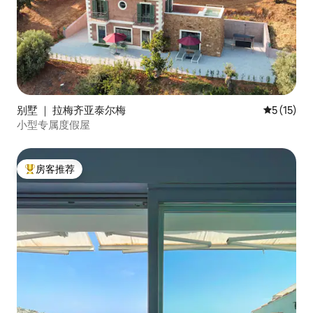
别墅 ｜ 拉梅齐亚泰尔梅
平均评分 5
5 (15)
小型专属度假屋
房客推荐
热门「房客推荐」