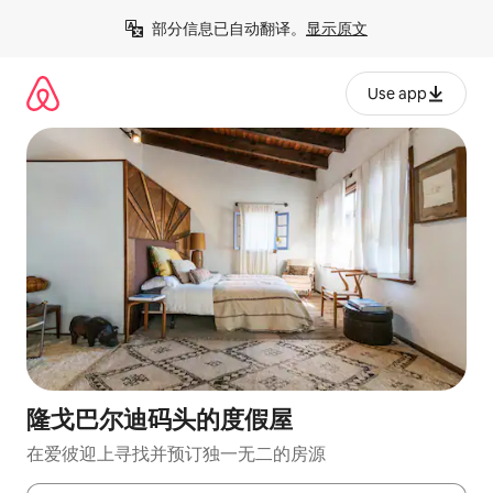
跳
部分信息已自动翻译。
显示原文
至
内
容
Use app
隆戈巴尔迪码头的度假屋
在爱彼迎上寻找并预订独一无二的房源