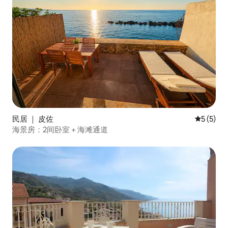
民居 ｜ 皮佐
平均评分 
5 (5)
海景房：2间卧室 + 海滩通道