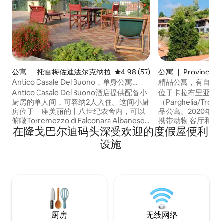
公寓 ｜ 托雷梅佐迪法尔克纳拉
平均评分 4.98 分（满分 5 分），
4.98 (57)
公寓 ｜ Provincia di
ntia
Antico Casale Del Buono，单身公寓
精品公寓，有自己
（2P），靠近大海
Antico Casale Del Buono酒店提供配备小
位于卡拉布里亚帕
厨房的单人间，可容纳2人入住。这间小厨
（Parghelia/T
房位于一座美丽的十八世纪农舍内，可以
品公寓。2020年
俯瞰Torremezzo di Falconara Albanese
携带动物 客厅和配备洗衣机/烘干机、洗碗
在隆戈巴尔迪码头深受欢迎的度假屋便利
的全景，距离大海约200米。这是一个更具
机、冰箱、烤箱、电磁
特色的地方，充满个性，与现代住宅不
室，配有双人床和
设施
同。该房源配备了私人停车场，花园和露
卫生间。 2个宽敞的露台、公共泳池（7月
台，并配备了日光浴床，遮阳伞，躺椅，
和8月开放，可免费
烧烤，WIFI，洗衣房，靠近海滩和景点。
达海滩，就在门前！ 空调、无线网络
险箱、门前停车位
厨房
无线网络