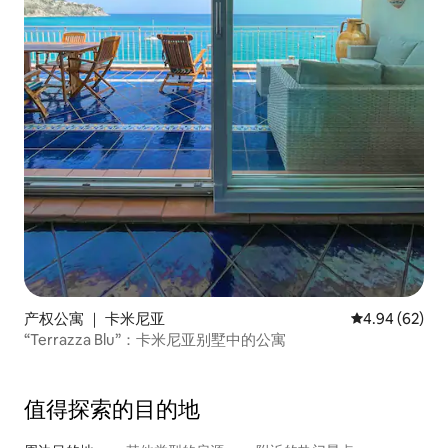
产权公寓 ｜ 卡米尼亚
平均评分 4.94
4.94 (62)
“Terrazza Blu”：卡米尼亚别墅中的公寓
值得探索的目的地