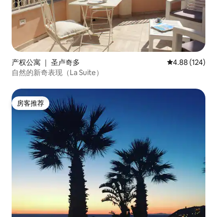
产权公寓 ｜ 圣卢奇多
平均评分 4.88
4.88 (124)
自然的新奇表现（La Suite）
房客推荐
房客推荐