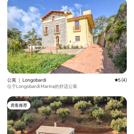
公寓 ｜ Longobardi
平均评分 
5 (4)
位于Longobardi Marina的舒适公寓
房客推荐
房客推荐