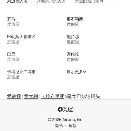
周边目的地
其他类型的房源
附近的热门景点
罗马
那不勒斯
度假屋
度假屋
巴勒莫大都市区
地拉那
度假屋
度假屋
巴里
索伦托
度假屋
度假屋
卡塔尼亚广域市
显示更多
度假屋
爱彼迎
意大利
卡拉布里亚
隆戈巴尔迪码头
© 2026 Airbnb, Inc.
隐私
条款