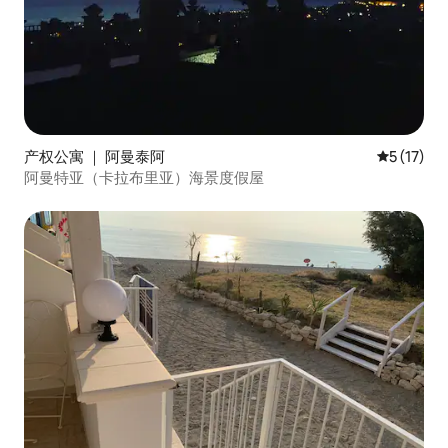
产权公寓 ｜ 阿曼泰阿
平均评分 5
5 (17)
阿曼特亚（卡拉布里亚）海景度假屋