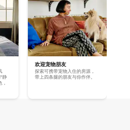
欢迎宠物朋友
风
探索可携带宠物入住的房源，
宁静
带上四条腿的朋友与你作伴。
色，