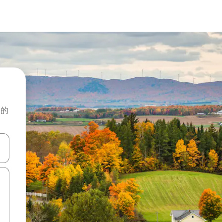
般的
击或滑动手势浏览。