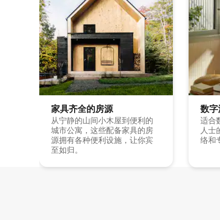
家具齐全的房源
数字
从宁静的山间小木屋到便利的
适合
城市公寓，这些配备家具的房
人士
源拥有各种便利设施，让你宾
络和
至如归。