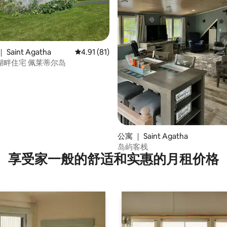
Saint Agatha
平均评分 4.91 分（满分 5 分），共 81 条评价
4.91 (81)
湖畔住宅 佩莱蒂尔岛
 5 分），共 28 条评价
公寓 ｜ Saint Agatha
岛屿客栈
享受家一般的舒适和实惠的月租价格