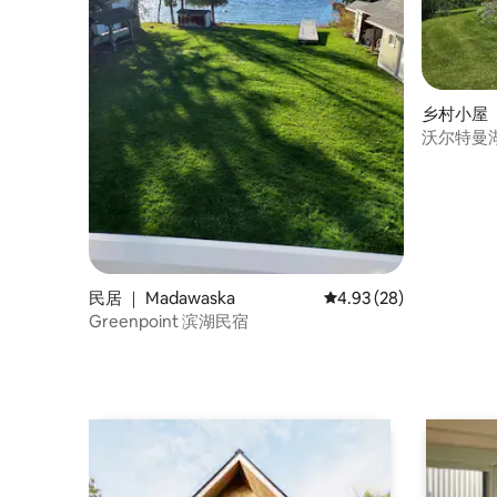
乡村小屋 ｜ 
沃尔特曼
民居 ｜ Madawaska
平均评分 4.93 分（满分
4.93 (28)
Greenpoint 滨湖民宿