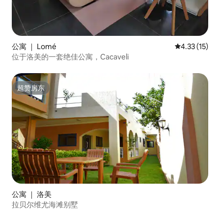
公寓 ｜ Lomé
平均评分 4.3
4.33 (15)
位于洛美的一套绝佳公寓，Cacaveli
超赞房东
超赞房东
公寓 ｜ 洛美
拉贝尔维尤海滩别墅