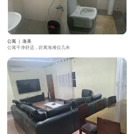
公寓 ｜ 洛美
公寓干净舒适，距离海滩仅几米