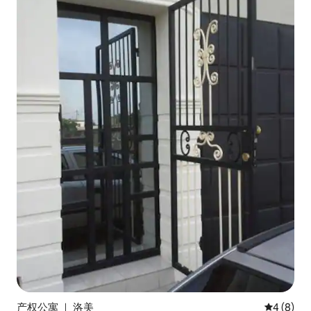
产权公寓 ｜ 洛美
平均评分 
4 (8)