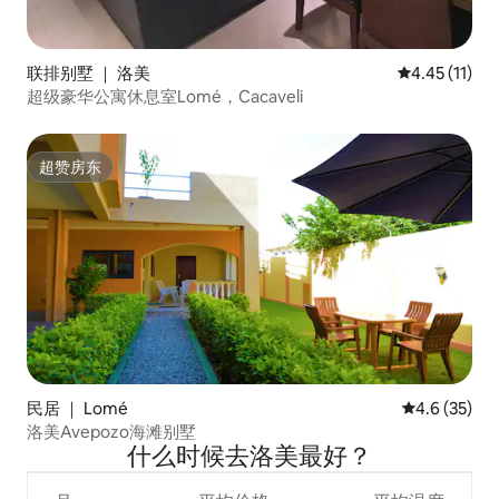
联排别墅 ｜ 洛美
平均评分 4.4
4.45 (11)
超级豪华公寓休息室Lomé，Cacaveli
超赞房东
超赞房东
民居 ｜ Lomé
平均评分 4.6
4.6 (35)
洛美Avepozo海滩别墅
什么时候去洛美最好？