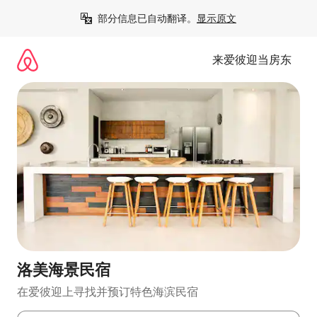
跳
部分信息已自动翻译。
显示原文
至
内
容
来爱彼迎当房东
洛美海景民宿
在爱彼迎上寻找并预订特色海滨民宿