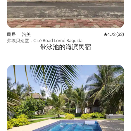
民居 ｜ 洛美
平均评分 4.7
4.72 (32)
弗埃贝别墅，Cité Boad Lomé Baguida
带泳池的海滨民宿