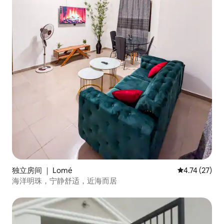
独立房间 ｜ Lomé
平均评分 4.7
4.74 (27)
海洋明珠，宁静舒适，近海而居