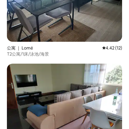
公寓 ｜ Lomé
平均评分 4.4
4.42 (12)
T2公寓/1床/泳池/海景