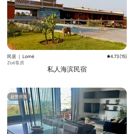
民居 ｜ Lomé
平均评分 4.7
4.73 (15)
Zoé客房
私人海滨民宿
超赞房东
超赞房东