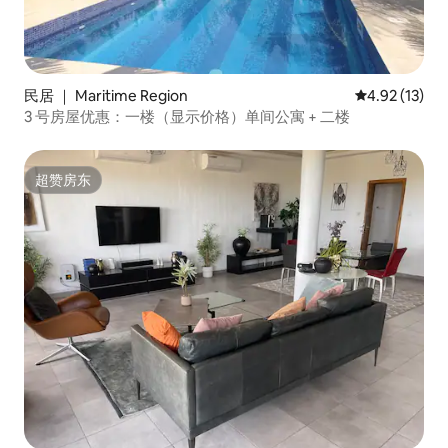
民居 ｜ Maritime Region
平均评分 4.9
4.92 (13)
3 号房屋优惠：一楼（显示价格）单间公寓 + 二楼
超赞房东
超赞房东