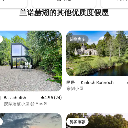
兰诺赫湖的其他优质度假屋
超赞房东
超赞房东
民居 ｜ Kinloch Rannoch
东侧小屋
5 分），共 225 条评价
allachulish
平均评分 4.96 分（满分 5 分），共 24 条评价
4.96 (24)
康 - 按摩浴缸小屋 @ Aos Sí
房客推荐
房客推荐