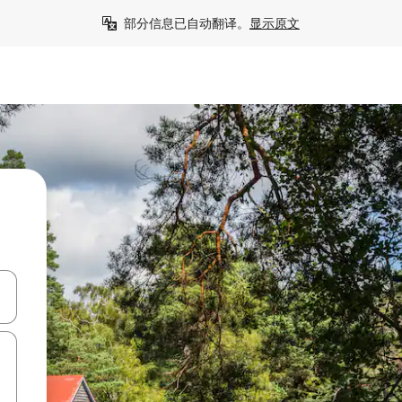
部分信息已自动翻译。
显示原文
击或滑动手势浏览。