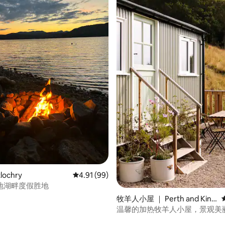
 5 分），共 56 条评价
lochry
平均评分 4.91 分（满分 5 分），共 99 条评价
4.91 (99)
地湖畔度假胜地
牧羊人小屋 ｜ Perth and Kinr
oss
温馨的加热牧羊人小屋，景观美