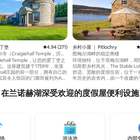
爱丁堡
平均评分 4.94 分（满分 5 分），共 271 条评价
4.94 (271)
乡村小屋 ｜ Pitlochry
平
（Craigiehall Temple，历史
图梅尔湖畔的稳定阁楼
5 分），共 142 条评价
1759年）
giehall Temple，让您的爱丁堡之
环境独特，位于塔梅尔湖畔，周
。这座建筑建于1759年，坐落
珀斯郡乡村风光，The Stable L
iehall庄园的前一部分，拥有自己的
舒适、宽敞的度假住宿，位于一座
因其令人惊叹的门廊而被列为A级
年历史的农舍内，由一个改建的
廊上展示着安南代尔第一侯爵的
改建而成。The Stable Loft
上的牌匾上写着荷拉斯的一句
度假、钓鱼、野外游泳或水上运
在兰诺赫湖深受欢迎的度假屋便利设施
cet in rebus jucundis vive
也是浪漫度假的理想去处。这是
s」，意思是「在愉快的事物中尽情
的绿洲，远离塔梅尔谷（Tummel V
生活」。我们希望在Temple的
的Foss，但从皮特洛克里（Pitlo
带来这种体验，并忠实于这一愿
近的A9可轻松抵达。
络
游泳池
内部