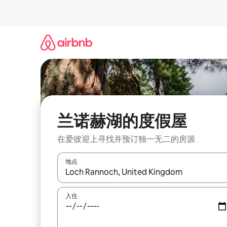
跳
至
内
容
兰诺赫湖的度假屋
在爱彼迎上寻找并预订独一无二的房源
地点
如有搜索结果，请使用上下方向键查看，或通过点
入住