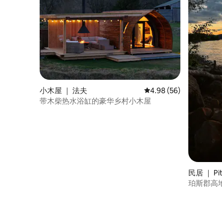
小木屋 ｜ 法夫
平均评分 4.98 分（满分
4.98 (56)
带木柴热水浴缸的豪华乡村小木屋
民居 ｜ Pit
珀斯郡高