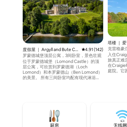
塔楼 ｜ 
克雷格豪尔寺
度假屋 ｜ Argyll and Bute Co
平均评分 4.91 分（满分 
4.91 (142)
建筑，建于
入住Crai
uncil
罗蒙德城堡顶层公寓，3间卧室，景色壮观
旅真正难忘
位于罗蒙德城堡（Lomond Castle）的顶
在Craig
层公寓，可欣赏到罗蒙德湖（Loch
庭院。它
Lomond）和本罗蒙德山（Ben Lomond）
建筑，门
的美景。 所有三间卧室均配有现代淋浴
纹章。墙
间、豪华床、床垫、顶级埃及棉床单和迷
话：「Dum Ii
人的景观。客厅和用餐区布置完美，确保
beatu
有足够的空间举办社交聚会。 距离当地景
享受快乐的
点： 私人海滩-房源内 Cruin - 100米 鸭湾
住宿能够
（Duck Bay）- 1公里 卡梅伦之家
景。
（Cameron House）1.5公里 洛蒙德海岸
（Lomond Shores）- 2.5公里 世界一流的
高尔夫- 5-10分钟车程
厨房
无线网