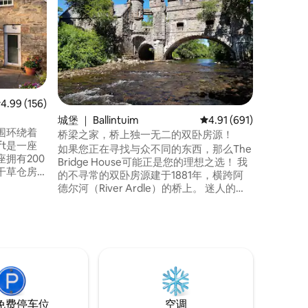
带热水浴
温馨舒适
纳赫莫尔
旅馆坐落
Glenl
Bhan 
内，坐落
史和野生
侣和小家
均评分 4.99 分（满分 5 分），共 156 条评价
4.99 (156)
是什么都
城堡 ｜ Ballintuim
平均评分 4.91 分（满分 
4.91 (691)
处。
围环绕着
桥梁之家，桥上独一无二的双卧房源！
oft是一座
如果您正在寻找与众不同的东西，那么The
拥有200
Bridge House可能正是您的理想之选！ 我
干草仓房
的不寻常的双卧房源建于1881年，横跨阿
非常适合家庭
德尔河（River Ardle）的桥上。 迷人的原
动度假，
创特色包括石螺旋楼梯、传统苏格兰木质
一片宁静
墙面、石/松木地板，甚至还有直接位于下
alley）
方河流上的厕所！ 最近刚刚翻新。 宁静祥
chry）附
和的乡村区位。 每个窗口都可以观赏美
景。 桑拿。 列为A类。
免费停车位
空调