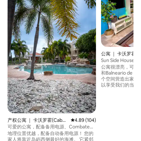
公寓 ｜ 卡沃罗霍(Cab
Sun Side House
公寓很漂亮，可供四
和Balneario de
个空间营造出家庭
以享受我们的当地
Sun Side Ho
施，提供舒适的住宿体验。 
中，您可以参观我们的S
https://www.inst
stBFwg0/?utm_me
产权公寓 ｜ 卡沃罗霍(Cabo
平均评分 4.89 分（满分 5 分），共
4.89 (104)
Rojo)
可爱的公寓，配备备用电源、Combate、
Cabo Rojo
地理位置优越，配备自动备用电源！ 您的
家人将靠近岛屿西侧最好的海滩。 它紧邻