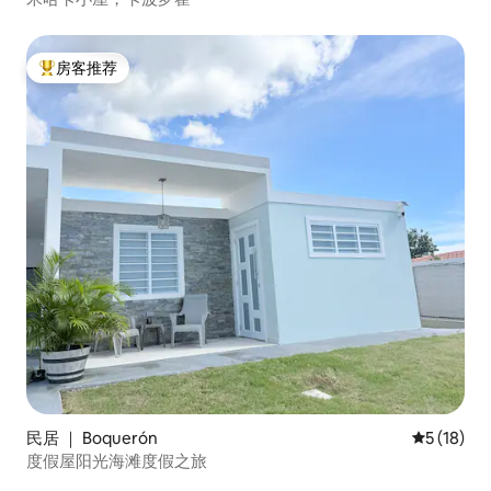
房客推荐
热门「房客推荐」
民居 ｜ Boquerón
平均评分 5
5 (18)
度假屋阳光海滩度假之旅