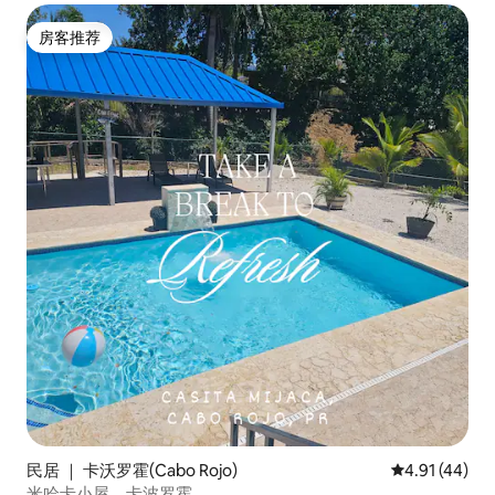
房客推荐
房客推荐
民居 ｜ 卡沃罗霍(Cabo Rojo)
平均评分 4.9
4.91 (44)
米哈卡小屋，卡波罗霍