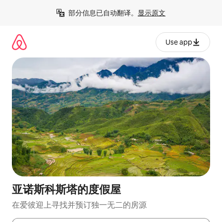
跳
部分信息已自动翻译。
显示原文
至
内
容
Use app
亚诺斯科斯塔的度假屋
在爱彼迎上寻找并预订独一无二的房源