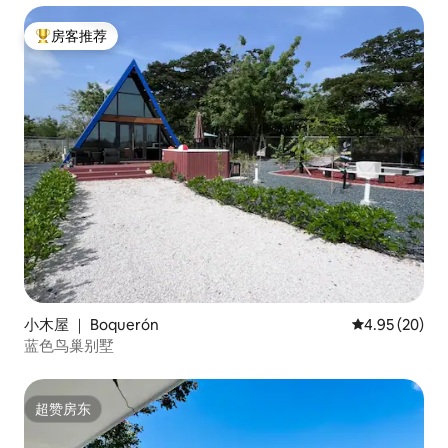
房客推荐
热门「房客推荐」
小木屋 ｜ Boquerón
平均评分 4.95
4.95 (20)
蓝色鸟巢别墅
超赞房东
超赞房东