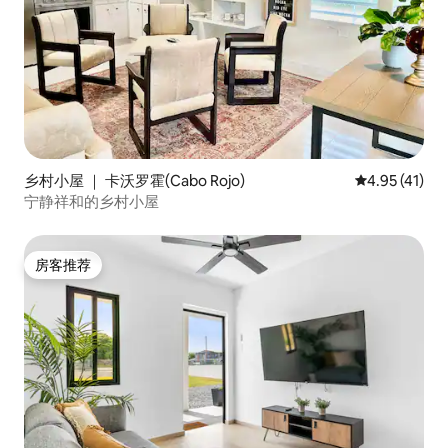
乡村小屋 ｜ 卡沃罗霍(Cabo Rojo)
平均评分 4.9
4.95 (41)
宁静祥和的乡村小屋
房客推荐
房客推荐