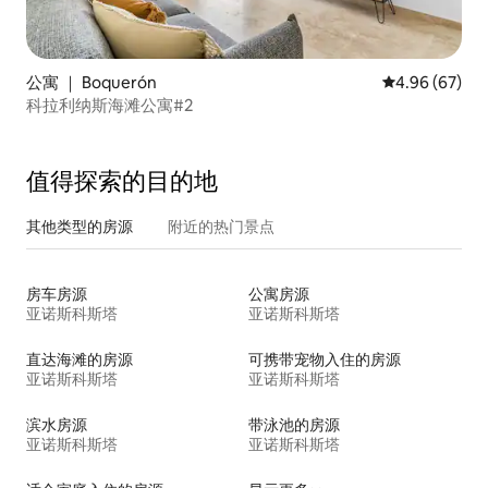
公寓 ｜ Boquerón
平均评分 4.96
4.96 (67)
科拉利纳斯海滩公寓#2
值得探索的目的地
其他类型的房源
附近的热门景点
房车房源
公寓房源
亚诺斯科斯塔
亚诺斯科斯塔
直达海滩的房源
可携带宠物入住的房源
亚诺斯科斯塔
亚诺斯科斯塔
滨水房源
带泳池的房源
亚诺斯科斯塔
亚诺斯科斯塔