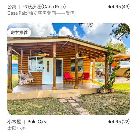
公寓 ｜ 卡沃罗霍(Cabo Rojo)
平均评分 4.9
4.95 (43)
Casa Palo 独立客房套间——后院
房客推荐
房客推荐
小木屋 ｜ Pole Ojea
平均评分 4.9
4.95 (22)
太阳小屋