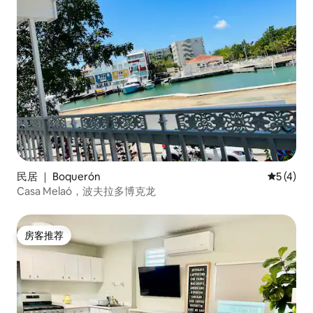
民居 ｜ Boquerón
平均评分 
5 (4)
Casa Melaó，波夫拉多博克龙
房客推荐
房客推荐