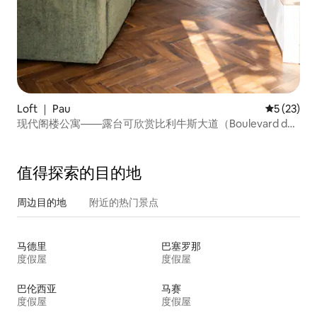
Loft ｜ Pau
平均评分 5
5 (23)
现代阁楼公寓——露台可欣赏比利牛斯大道（Boulevard des
Pyrénées）美景
值得探索的目的地
周边目的地
附近的热门景点
马德里
巴塞罗那
度假屋
度假屋
巴伦西亚
马赛
度假屋
度假屋