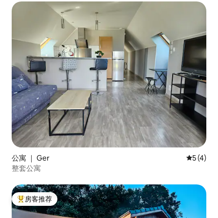
公寓 ｜ Ger
平均评分 
5 (4)
整套公寓
房客推荐
热门「房客推荐」