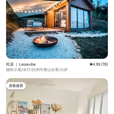
民居 ｜ Lasseube
平均评分 4.95
4.95 (78)
独特小屋/水疗/比利牛斯山全景/火炉
房客推荐
房客推荐