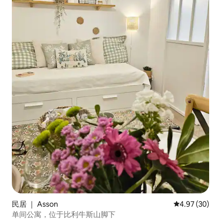
民居 ｜ Asson
平均评分 4.97
4.97 (30)
单间公寓，位于比利牛斯山脚下