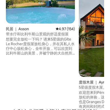
民居 ｜ Asson
平均评分 4.97 分（满分 5 分），共
4.97 (154)
带水疗和比利牛斯山景观的舒适度假屋
想要完全放松一下吗？ 请来5星级的Gîte
Le Rocher度假屋放松身心，并在其私人水
疗中心放松身心，全年开放，可以欣赏到
比利牛斯山的美景，并被宁静的大自然所
包围！ 这个小屋将为您提供所有必要的舒
适设施，让您得到完全的放松，这要归功
于其现代化的设备和温馨的氛围。 周边地
区是徒步旅行或骑自行车、冬季运动、旅
游景点卢尔德、波、阿尔图斯特火车、加
瓦尔尼的起点
度假木屋 ｜ Ayros-
5星级度假木屋。
终端
欢迎您来到Père 
放松的体验，这是
也是Granges De
有房间和封闭式花