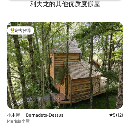
利夫龙的其他优质度假屋
房客推荐
热门「房客推荐」
小木屋 ｜ Bernadets-Dessus
平均评分 5
5 (12)
Merisia小屋