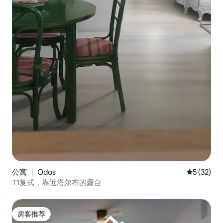
公寓 ｜ Odos
平均评分 5
5 (32)
T1复式，靠近塔尔布的露台
房客推荐
房客推荐