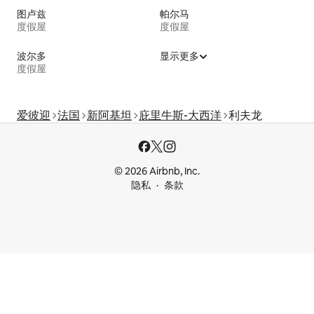
图卢兹
帕尔马
度假屋
度假屋
波尔多
显示更多
度假屋
爱彼迎
法国
新阿基坦
庇里牛斯-大西洋
利夫龙
© 2026 Airbnb, Inc.
隐私
条款