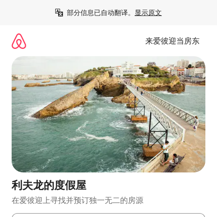
跳
部分信息已自动翻译。
显示原文
至
内
容
来爱彼迎当房东
利夫龙的度假屋
在爱彼迎上寻找并预订独一无二的房源