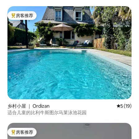
房客推荐
热门「房客推荐」
乡村小屋 ｜ Ordizan
平均评分 5
5 (19)
适合儿童的比利牛斯图尔马莱泳池花园
房客推荐
热门「房客推荐」