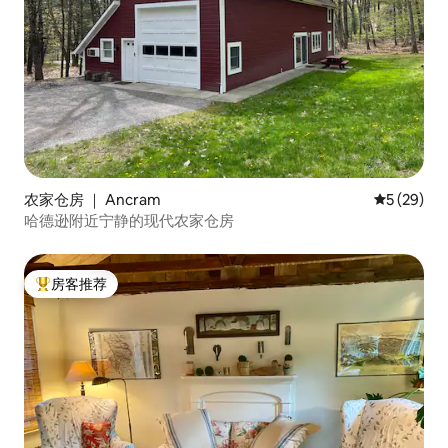
农家仓房 ｜ Ancram
平均评分 5
5 (29)
哈德逊附近宁静的现代农家仓房
房客推荐
热门「房客推荐」