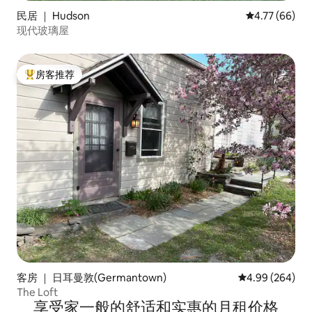
民居 ｜ Hudson
平均评分 4.7
4.77 (66)
现代玻璃屋
房客推荐
热门「房客推荐」
客房 ｜ 日耳曼敦(Germantown)
平均评分 4.99
4.99 (264)
The Loft
享受家一般的舒适和实惠的月租价格