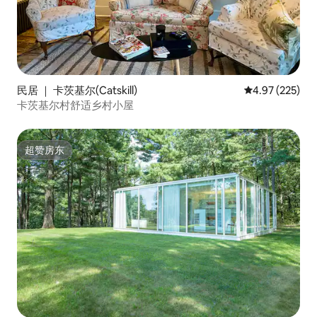
民居 ｜ 卡茨基尔(Catskill)
平均评分 4.97
4.97 (225)
卡茨基尔村舒适乡村小屋
超赞房东
超赞房东