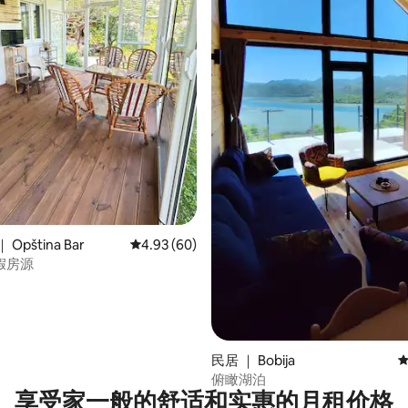
 5 分），共 30 条评价
Opština Bar
平均评分 4.93 分（满分 5 分），共 60 条评价
4.93 (60)
假房源
民居 ｜ Bobija
平
俯瞰湖泊
享受家一般的舒适和实惠的月租价格