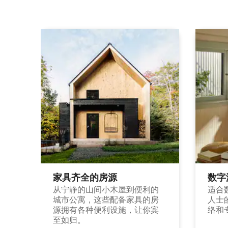
家具齐全的房源
数字
从宁静的山间小木屋到便利的
适合
城市公寓，这些配备家具的房
人士
源拥有各种便利设施，让你宾
络和
至如归。