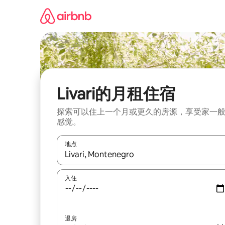
跳
至
内
容
Livari的月租住宿
探索可以住上一个月或更久的房源，享受家一
感觉。
地点
如有搜索结果，请使用上下方向键查看，或通过点
入住
退房