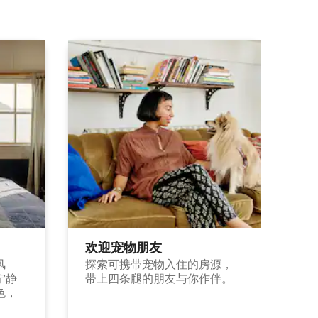
欢迎宠物朋友
风
探索可携带宠物入住的房源，
宁静
带上四条腿的朋友与你作伴。
色，