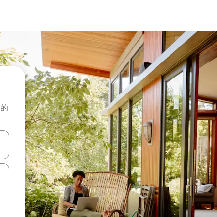
般的
击或滑动手势浏览。