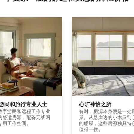
游民和旅行专业人士
心旷神怡之所
数字游民和远程工作专业
有时，房源本身便是一处
的舒适房源，配备无线网
景。从悬崖边的小木屋到
专用工作空间。
的船屋，这些房源独具特
值得一住。