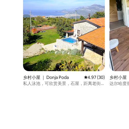
乡村小屋 ｜ Donja Poda
平均评分 4.97 分（满分
4.97 (30)
乡村小屋 ｜ 
私人泳池，可欣赏美景，石屋，距离老街
达尔哈度
（Old Bar）6 公里