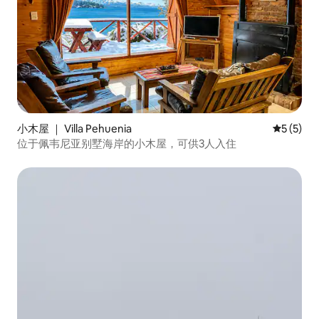
小木屋 ｜ Villa Pehuenia
平均评分 
5 (5)
位于佩韦尼亚别墅海岸的小木屋，可供3人入住