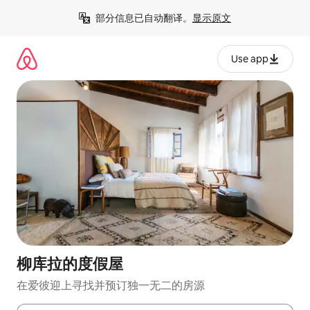
跳
部分信息已自动翻译。
显示原文
至
内
容
Use app
柳库拉的度假屋
在爱彼迎上寻找并预订独一无二的房源