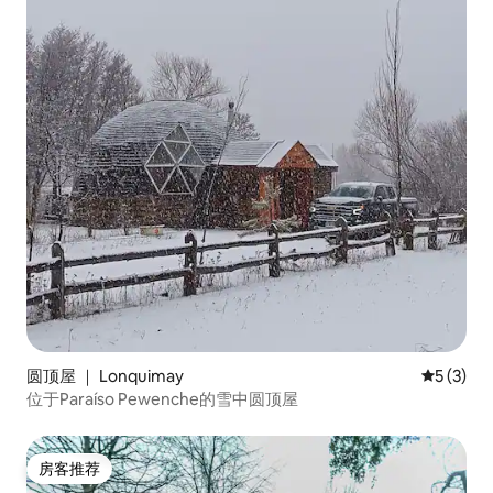
圆顶屋 ｜ Lonquimay
平均评分 
5 (3)
位于Paraíso Pewenche的雪中圆顶屋
房客推荐
房客推荐