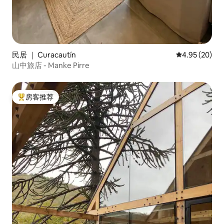
民居 ｜ Curacautín
平均评分 4.95
4.95 (20)
山中旅店 - Manke Pirre
房客推荐
热门「房客推荐」