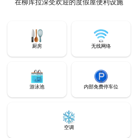
在柳库拉深受欢迎的度假屋便利设施
备2张1.5米宽单人床，暖气、洗衣机、卫星
电视、电烤箱、水壶、冰箱等。 提供
Tinaja，需额外收费。 距离Liucura 7公
里，距离Lonquimay 47公里，距离Icalma
18公里，距离Saltillo Tue-Tue 0.8公里，距
离Galletue和Nacimiento Rio Bio 16公里。
良好的电话信号。
厨房
无线网络
游泳池
内部免费停车位
空调