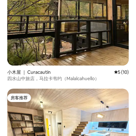
小木屋 ｜ Curacautín
平均评分 5
5 (10)
四水山中旅店，马拉卡韦约（Malalcahuello）
房客推荐
房客推荐