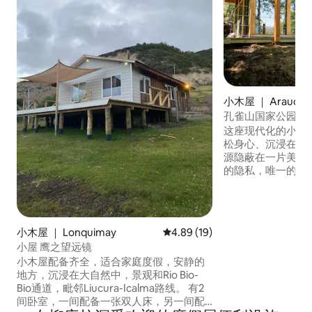
小木屋 ｜ Araucan
孔雀山国家公园（Parq
Chucao小屋，可
这座现代化的小木
松身心、沉浸在大自
源隐蔽在一片美丽
的隐私，唯一的邻居是 
Coigues、Lleuque
和当地的动物。 这
人或 4 人入住，
里，您可以钓鱼、
小木屋 ｜ Lonquimay
平均评分 4.89 分（满分 5 分），
4.89 (19)
台上或篝火旁放松
小屋 鹰之望远镜
马火山（Llaima V
小木屋配备齐全，适合家庭度假，安静的
四轮驱动车辆和/
地方，沉浸在大自然中，景观和Rio Bio-
Bio通道，毗邻Liucura-Icalma路线。 有2
间卧室，一间配备一张双人床，另一间配