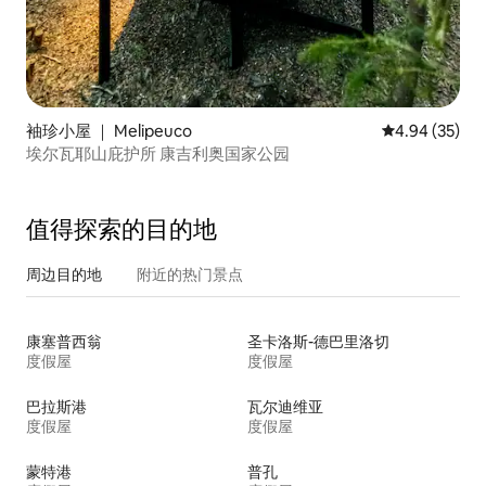
袖珍小屋 ｜ Melipeuco
平均评分 4.94
4.94 (35)
埃尔瓦耶山庇护所 康吉利奥国家公园
值得探索的目的地
周边目的地
附近的热门景点
康塞普西翁
圣卡洛斯-德巴里洛切
度假屋
度假屋
巴拉斯港
瓦尔迪维亚
度假屋
度假屋
蒙特港
普孔