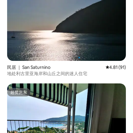
民居 ｜ San Saturnino
平均评分 4.8
4.81 (91)
地处利古里亚海岸和山丘之间的迷人住宅
超赞房东
超赞房东