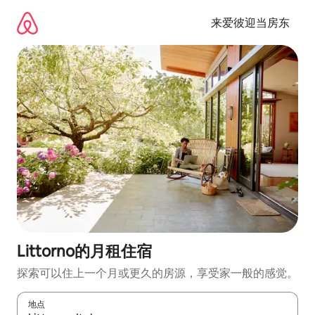
跳
至
来爱彼迎当房东
内
容
Littorno的月租住宿
探索可以住上一个月或更久的房源，享受家一般的感觉。
地点