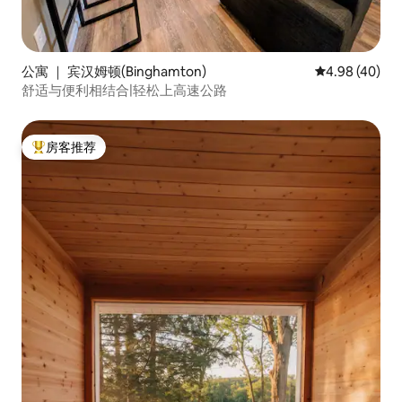
公寓 ｜ 宾汉姆顿(Binghamton)
平均评分 4.98
4.98 (40)
舒适与便利相结合|轻松上高速公路
房客推荐
热门「房客推荐」