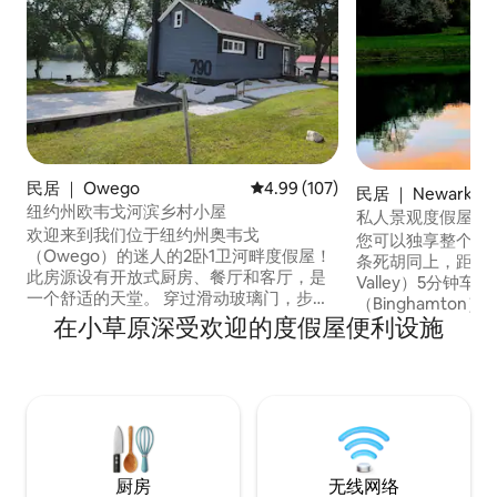
民居 ｜ Owego
平均评分 4.99 分（满分 5 分），共
4.99 (107)
民居 ｜ Newark Val
纽约州欧韦戈河滨乡村小屋
私人景观度假屋
欢迎来到我们位于纽约州奥韦戈
您可以独享整个房
（Owego）的迷人的2卧1卫河畔度假屋！
条死胡同上，距离纽
此房源设有开放式厨房、餐厅和客厅，是
Valley）5分钟
一个舒适的天堂。 穿过滑动玻璃门，步入
（Binghamton）
大型露台，在那里，萨斯奎哈纳河的美景
在小草原深受欢迎的度假屋便利设施
伊萨卡（Ithaca）仅3
尽收眼底。 您可以逛逛奥韦戈（Owego）
带开放式公共区域
市中心重新焕发活力的商店和餐厅，也可
功能卫生间和起居
以探索附近的景点，如指湖（Finger
公共区域和附属露
Lake）酒庄、伊萨卡（Ithaca）和沃特金
里有一个2英亩的
斯格伦（Watkins Glen）的自然步道/瀑
径，占地超过250
布，或欣赏康宁玻璃厂（Corning
至宾夕法尼亚州！
Glassworks）的艺术品
厨房
无线网络