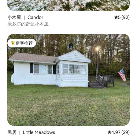
小木屋 ｜ Candor
平均评分 5
5 (92)
康多尔的舒适小木屋
房客推荐
热门「房客推荐」
民居 ｜ Little Meadows
平均评分 4.97
4.97 (29)