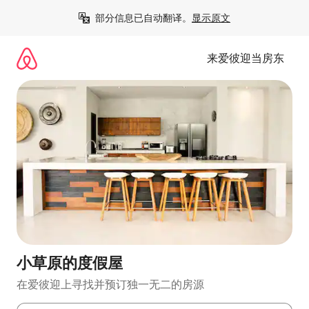
跳
部分信息已自动翻译。
显示原文
至
内
容
来爱彼迎当房东
小草原的度假屋
在爱彼迎上寻找并预订独一无二的房源