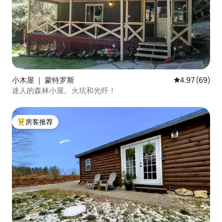
小木屋 ｜ 蒙特罗斯
平均评分 4.97
4.97 (69)
迷人的森林小屋。火坑和光纤！
房客推荐
热门「房客推荐」