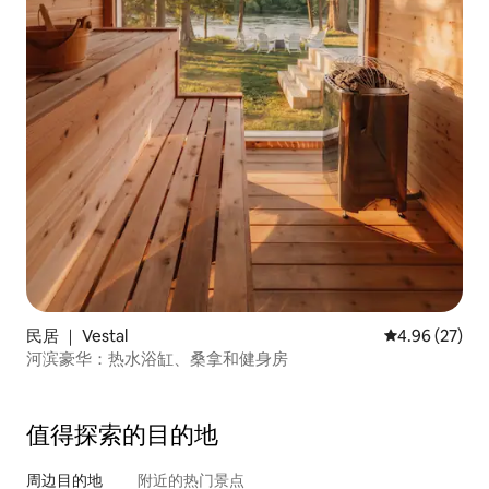
民居 ｜ Vestal
平均评分 4.96
4.96 (27)
河滨豪华：热水浴缸、桑拿和健身房
值得探索的目的地
周边目的地
附近的热门景点