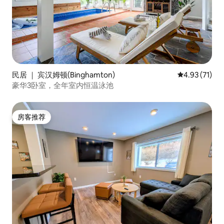
民居 ｜ 宾汉姆顿(Binghamton)
平均评分 4.9
4.93 (71)
豪华3卧室，全年室内恒温泳池
房客推荐
房客推荐