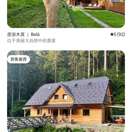
度假木屋 ｜ Belá
平均评分 5
5 (92)
位于美丽大自然中的鹿屋
房客推荐
房客推荐