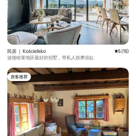
民居 ｜ Kościelisko
平均评分 5
5 (15)
波德哈莱地区最好的别墅，带私人按摩浴缸
房客推荐
房客推荐