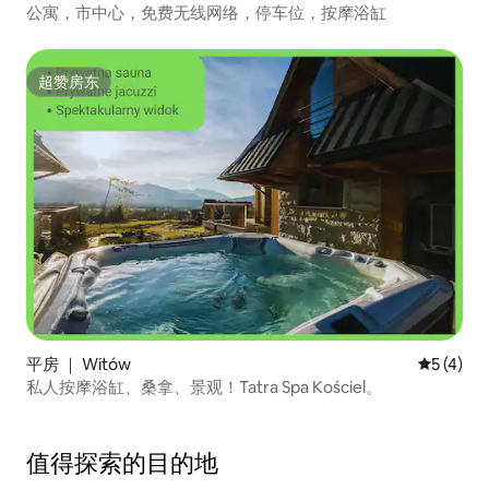
公寓，市中心，免费无线网络，停车位，按摩浴缸
超赞房东
超赞房东
平房 ｜ Witów
平均评分 
5 (4)
私人按摩浴缸、桑拿、景观！Tatra Spa Kościel。
值得探索的目的地