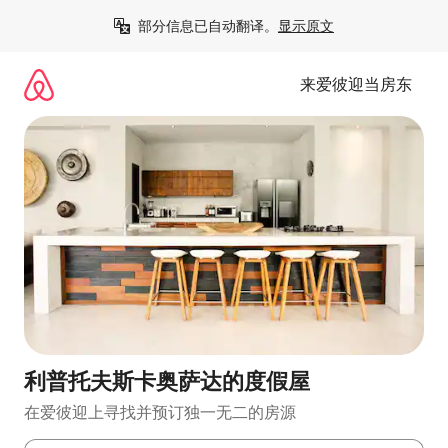
跳
部分信息已自动翻译。
显示原文
至
内
容
来爱彼迎当房东
利普托夫斯卡奥萨达的度假屋
在爱彼迎上寻找并预订独一无二的房源