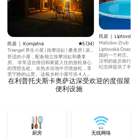
民居 ｜ Liptovská 
Matúšov Zrub
民居 ｜ Komjatná
平均评分 5 分（满分 5 分），
5 (34)
Liptovská Osad
Triangel 养生小屋 | 按摩浴缸 | 桑拿房 | 滚
园的一个村庄。 
石浴
舒适的小屋，配备独立按摩浴缸和桑拿
注明的徒步旅行、
房。 非常适合情侣和家庭入住的放松身心
纪念碑提供了丰富的机会。 
的理想去处。 在热水浴池中尽情放松，享
分钟即可到达新开
受宁静的山景。 这栋乡村小屋可供 4 人入
综合体。 房客可以找到放松的游泳池、游
在利普托夫斯卡奥萨达深受欢迎的度假屋
住，坐落在利普托夫（Liptov）和奥拉瓦
泳池、桑拿房、按
（Orava）交界处的科姆亚特纳
便利设施
心、攀岩墙。 乘坐汽
（Komjatná）村，环境宁静，适合放松身
10分钟。15分钟历史纪
心。 现代化的室内装潢、设备齐全的厨
村。
房、无线网络、露台、烧烤架、壁炉、儿
童游乐场以及宽敞的花园，让您尽享舒适
和乐趣。 阁楼有 3 张床，一楼有一张沙发
床。 还有一台电视和一台洗衣机，并且可
以免费借用自行车。 在 Komjatna 体验
Liptov。
厨房
无线网络