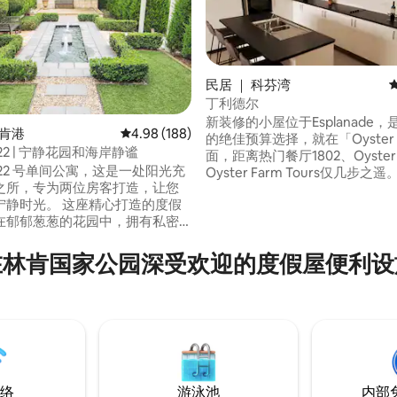
民居 ｜ 科芬湾
丁利德尔
新装修的小屋位于Esplanade
林肯港
平均评分 4.98 分（满分 5 分），共 188 条评价
4.98 (188)
的绝佳预算选择，就在「Oyster 
22 | 宁静花园和海岸静谧
 5 分），共 62 条评价
面，距离热门餐厅1802、Oyster
22 号单间公寓，这是一处阳光充
Oyster Farm Tours仅几步之
之所，专为两位房客打造，让您
室小屋可供6人入住，设有开放
 这座精心打造的度假
餐区，包括炉灶、冰箱/冰柜、
在郁郁葱葱的花园中，拥有私密
波炉和供暖/制冷设施。 浴室/洗衣房配备
纳风格庭院，可享受完全的隐
洗衣机/烘干机。有一个宽敞的
烧烤/户外设施 提供床上用品。停车场可停
在林肯国家公园深受欢迎的度假屋便利设
，同时欣赏大海美景，然后回到
2辆轿车/船 .
接的空间中放松身心。 我们想
个细节，提供高速网络、门口的
、Nespresso咖啡机和全套洗衣
静的海滨度假胜地。🍃
络
游泳池
内部