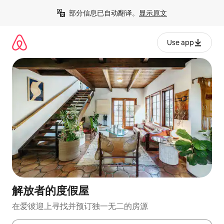
跳
部分信息已自动翻译。
显示原文
至
内
容
Use app
解放者的度假屋
在爱彼迎上寻找并预订独一无二的房源