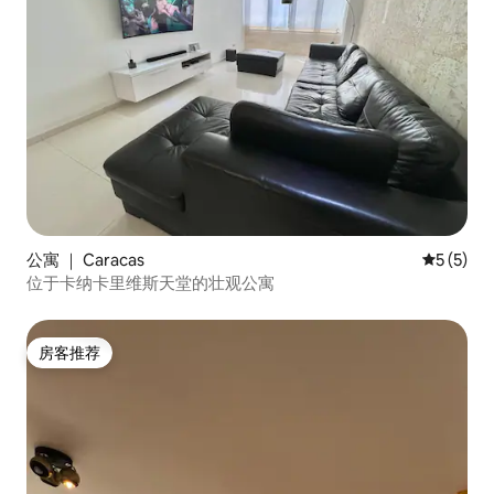
公寓 ｜ Caracas
平均评分 
5 (5)
位于卡纳卡里维斯天堂的壮观公寓
房客推荐
房客推荐