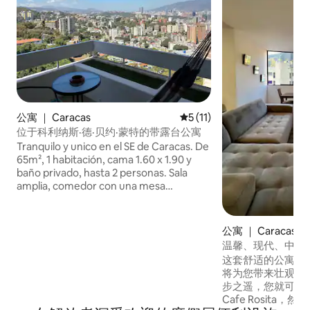
公寓 ｜ Caracas
平均评分 5 分（满分 5 分），
5 (11)
位于科利纳斯·德·贝约·蒙特的带露台公寓
Tranquilo y unico en el SE de Caracas. De
65m², 1 habitación, cama 1.60 x 1.90 y
baño privado, hasta 2 personas. Sala
amplia, comedor con una mesa
espaciosa. Cocina totalmente equipada
para sus necesidades culinarias, cuenta
con área de lavado, para hacer su
公寓 ｜ Caracas
estancia más conveniente y sentirse
温馨、现代、中心
como en casa. 1 puesto
美景
这套舒适的公寓，
estacionamiento. Por normas del edificio
将为您带来壮观的住宿体验
debe suministrar documento de
步之遥，您就可以享用
identidad.
Cafe Rosita