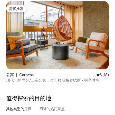
房客推荐
房客推荐
公寓 ｜ Caracas
平均评分 5
5 (18)
现代化的两卧/三浴公寓，位于拉斯梅赛德斯 • 明亮时尚
值得探索的目的地
其他类型的房源
附近的热门景点