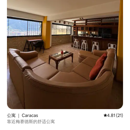
公寓 ｜ Caracas
平均评分 4.8
4.81 (21)
靠近梅赛德斯的舒适公寓