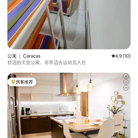
公寓 ｜ Caracas
平均评分 4.9
4.9 (10)
舒适的天堂公寓。非常适合运动员入住
房客推荐
热门「房客推荐」