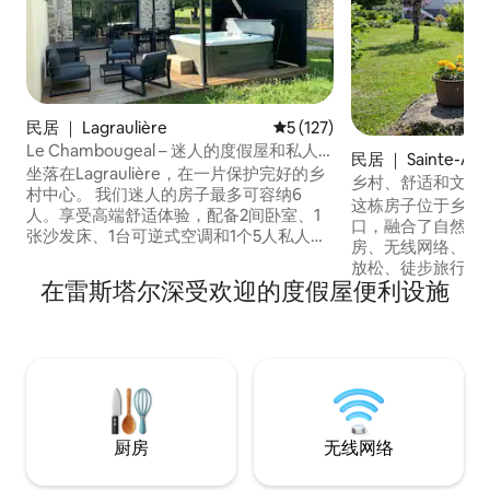
民居 ｜ Lagraulière
平均评分 5 分（满分 5 分），共
5 (127)
Le Chambougeal – 迷人的度假屋和私人
民居 ｜ Sainte-Anne
水疗中心
坐落在Lagraulière，在一片保护完好的乡
乡村、舒适和文化
村中心。 我们迷人的房子最多可容纳6
这栋房子位于乡村
人。享受高端舒适体验，配备2间卧室、1
口，融合了自然和
张沙发床、1台可逆式空调和1个5人私人按
房、无线网络、游
摩浴缸，其中2个按摩座椅为躺式。 在放松
放松、徒步旅行或
和探索之间，游览蓬帕杜尔、于泽尔什、
在雷斯塔尔深受欢迎的度假屋便利设施
萨克湖（5分钟）
特雷尼亚克和Pans de Travassac。 在宁静
（加尔甘山、昆虫城）。 一切
中享受休闲时光的理想去处。 2026年7月1
距离利摩日和瓦西
日至2026年8月30日，可免费使用市政游
于平静、娱乐和现
泳池（2公里）。
宿体验等待着您。 这里是您与家人或朋友
一起满足所有愿望
厨房
无线网络