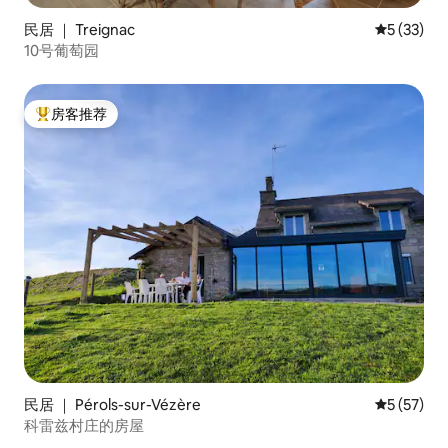
民居 ｜ Treignac
平均评分 5
5 (33)
10号葡萄园
房客推荐
热门「房客推荐」
民居 ｜ Pérols-sur-Vézère
平均评分 5
5 (57)
科雷兹村庄的房屋