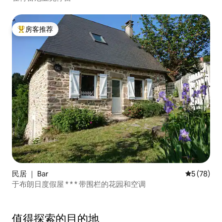
房客推荐
热门「房客推荐」
民居 ｜ Bar
平均评分 5
5 (78)
于布朗日度假屋 * * * 带围栏的花园和空调
值得探索的目的地