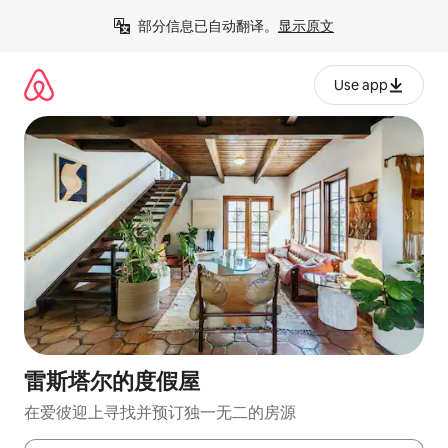
跳
部分信息已自动翻译。
显示原文
至
内
容
Use app
雷斯塔尔的度假屋
在爱彼迎上寻找并预订独一无二的房源