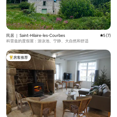
民居 ｜ Saint-Hilaire-les-Courbes
平均评分 
5 (7)
科雷兹的度假屋：游泳池、宁静、大自然和舒适
房客推荐
热门「房客推荐」