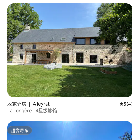
农家仓房 ｜ Alleyrat
平均评分 
5 (4)
La Longère - 4星级旅馆
超赞房东
超赞房东