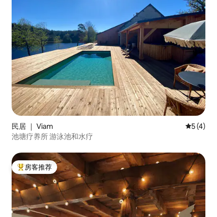
民居 ｜ Viam
平均评分 
5 (4)
池塘疗养所 游泳池和水疗
房客推荐
热门「房客推荐」