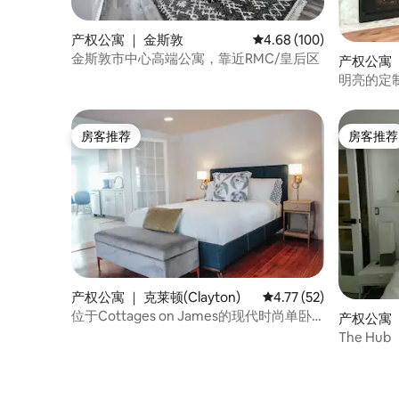
产权公寓 ｜ 金斯敦
平均评分 4.68 分（满分 
4.68 (100)
金斯敦市中心高端公寓，靠近RMC/皇后区
产权公寓 ｜
明亮的定制1
James
房客推荐
房客推荐
房客推荐
房客推荐
产权公寓 ｜ 克莱顿(Clayton)
平均评分 4.77 分（满分
4.77 (52)
位于Cottages on James的现代时尚单卧
产权公寓 
室公寓
The H
克顿主街