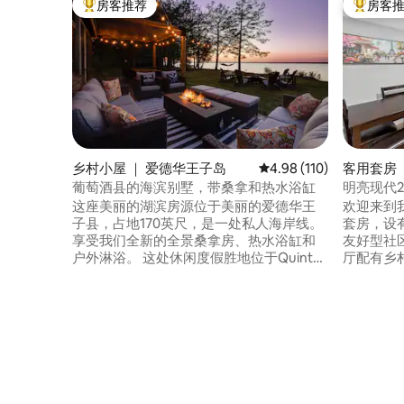
房客推荐
房客
热门「房客推荐」
热门「房
乡村小屋 ｜ 爱德华王子岛
平均评分 4.98 分（满分 
4.98 (110)
客用套房 
葡萄酒县的海滨别墅，带桑拿和热水浴缸
明亮现代2
这座美丽的湖滨房源位于美丽的爱德华王
欢迎来到
子县，占地170英尺，是一处私人海岸线。
套房，设
享受我们全新的全景桑拿房、热水浴缸和
友好型社
户外淋浴。 这处休闲度假胜地位于Quinte
厅配有乡村风
湾，距离多伦多以东仅2小时车程。 距离
炉和Rok
Sandbanks 30分钟车程，距离
设施齐全
Picton/Wellington 20分钟车程。 靠近许多
公角，非
酒庄和酿酒厂。 宽敞的庭院空间使这里成
距离RioC
为寻找明信片景观和私人水疗设施的团
心、Cost
体、情侣和家庭的理想住所。 ST-2023-
距离金斯
0002