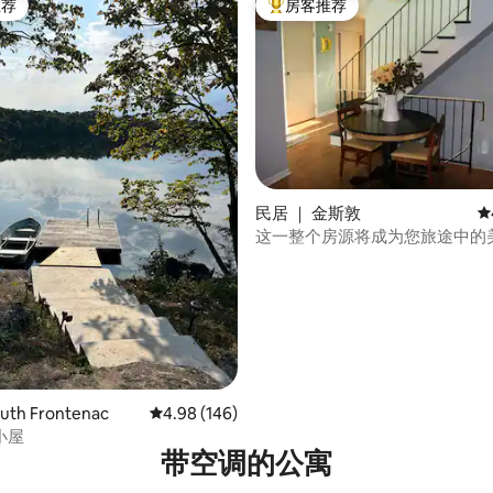
推荐
房客推荐
客推荐」
热门「房客推荐」
民居 ｜ 金斯敦
平
这一整个房源将成为您旅途中的
园！整套房子！
5 分），共 152 条评价
th Frontenac
平均评分 4.98 分（满分 5 分），共 146 条评价
4.98 (146)
小屋
带空调的公寓