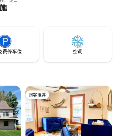
。 附近
影仪-尽情享受宁静。 瓦蒂湖（ Varty Lake
施
rm's室
）是钓鱼、皮划艇和独木舟的理想选择。
10分钟
距离便利设施仅15分钟车程，距离羊驼农
场、酒庄、千岛湖和石磨镇观星点仅30分
号
钟车程。
27年2月26
免费停车位
空调
房客推荐
房客推荐