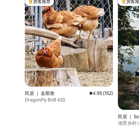
房客推荐
房客
热门「房客推荐」
热门「房
民居 ｜ 金斯敦
平均评分 4.95 分（满分 
4.95 (152)
DragonFly BnB 420
民居 ｜ Sou
湖景乡村