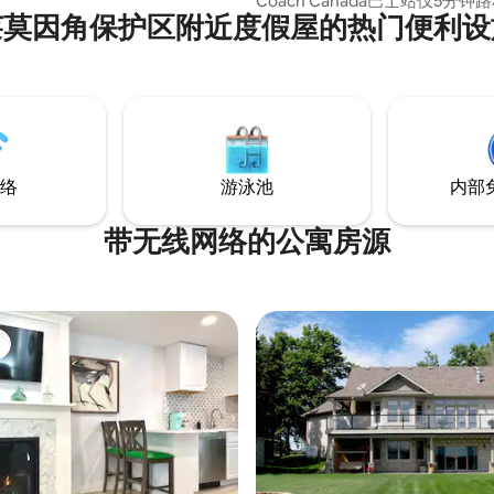
Coach Canada巴士站仅5分钟路程
莱莫因角保护区附近度假屋的热门便利设
有多家杂货店、餐厅、电影院和No
内高尔夫球场。距离金斯敦市中心
路程。 自2024年2月26日起获得金斯敦市
政府颁发的执照 短期租赁许可证
LCRL20240000005 有效期至20
日。
络
游泳池
内部
带无线网络的公寓房源