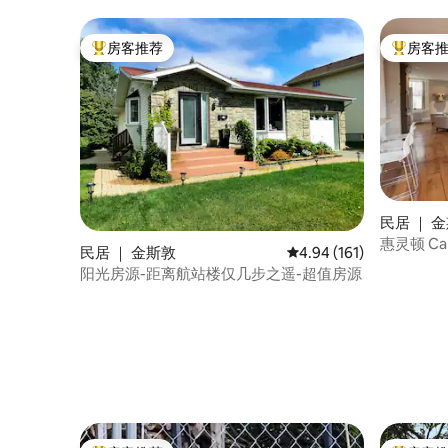
房客推荐
房客
热门「房客推荐」
热门「房
民居 ｜ 
惠灵顿 Capi
民居 ｜ 金斯敦
平均评分 4.94 分（满分 
4.94 (161)
阳光房源-距离航站楼仅几步之遥-超值房源