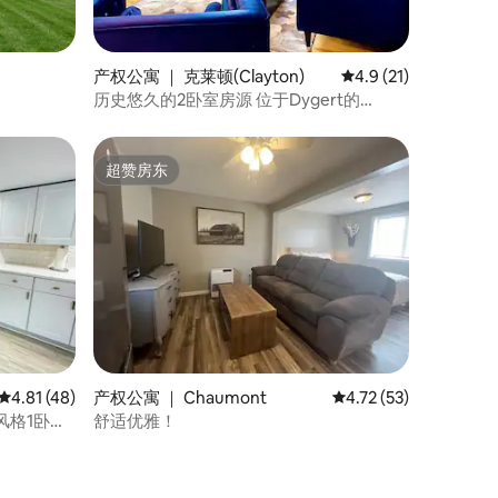
产权公寓 ｜ 克莱顿(Clayton)
平均评分 4.9 分（满分
4.9 (21)
历史悠久的2卧室房源 位于Dygert的
Lawrence住宅
超赞房东
超赞房东
平均评分 4.81 分（满分 5 分），共 48 条评价
4.81 (48)
产权公寓 ｜ Chaumont
平均评分 4.72 分（满分
4.72 (53)
畔风格1卧公
舒适优雅！