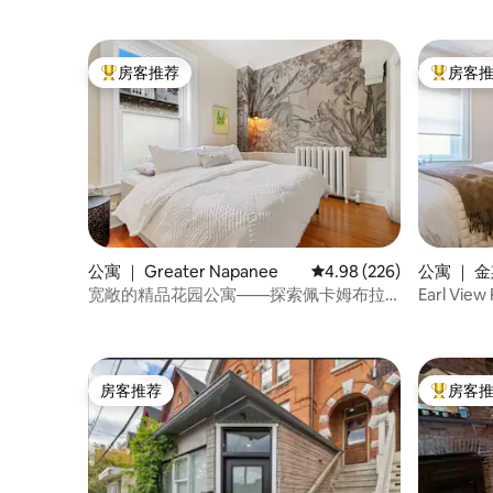
房客推荐
房客
热门「房客推荐」
热门「房
公寓 ｜ Greater Napanee
平均评分 4.98 分（满分 
4.98 (226)
公寓 ｜ 
宽敞的精品花园公寓——探索佩卡姆布拉
Earl Vi
（PEC）
房客推荐
房客
房客推荐
热门「房