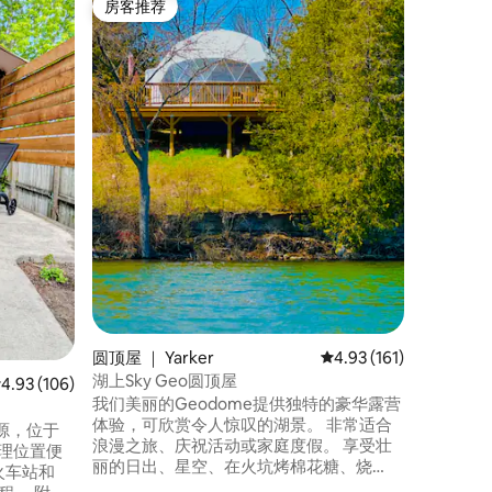
房客推荐
房客推
房客推荐
房客推
巴格特街
提供一间
源，曾经由Tr
拥有。这
中心。私
讶，因为
Sydenh
栋私人住
王大学、
离街道。LC
圆顶屋 ｜ Yarker
平均评分 4.93 分（满分
4.93 (161)
湖上Sky Geo圆顶屋
均评分 4.93 分（满分 5 分），共 106 条评价
4.93 (106)
我们美丽的Geodome提供独特的豪华露营
体验，可欣赏令人惊叹的湖景。 非常适合
源，位于
浪漫之旅、庆祝活动或家庭度假。 享受壮
丽的日出、星空、在火坑烤棉花糖、烧
l火车站和
烤、玩空中曲棍球/台球/投斧，享受夜空投