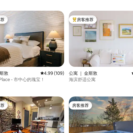
推荐
房客推荐
客推荐」
热门「房客推荐」
5 分），共 226 条评价
金斯敦
平均评分 4.99 分（满分 5 分），共 109 条评价
4.99 (109)
公寓 ｜ 金斯敦
ew Place - 市中心的瑰宝！
海滨舒适公寓
推荐
房客推荐
客推荐」
房客推荐