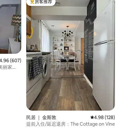
房客推荐
热门「房客推荐」
均评分 4.96 分（满分 5 分），共 607 条评价
4.96 (607)
美丽家
民居 ｜ 金斯敦
平均评分 4.98 分（满分 
4.98 (128)
提前入住/延迟退房：The Cottage on Vine