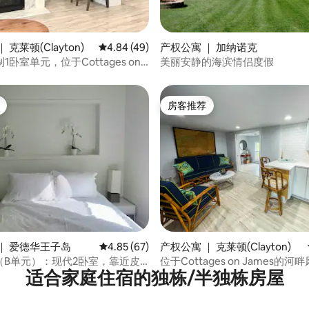
5 分），共 100 条评价
 克莱顿(Clayton)
平均评分 4.84 分（满分 5 分），共 49 条评价
4.84 (49)
产权公寓 ｜ 加纳诺克
卧室单元，位于Cottages on
美丽安静的海滨情侣度假
房客推荐
房客推荐
 5 分），共 52 条评价
｜ 爱德华王子岛
平均评分 4.85 分（满分 5 分），共 67 条评价
4.85 (67)
产权公寓 ｜ 克莱顿(Clayton)
ub（B单元）：现代2卧室，靠近皮
位于Cottages on James的河
适合家庭住宿的独栋/半独栋房屋
寓