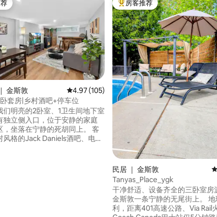
推荐
房客推荐
客推荐」
热门「房客推荐」
5 分），共 110 条评价
｜ 金斯敦
平均评分 4.97 分（满分 5 分），共 105 条评价
4.97 (105)
卧套房|乡村酒吧+停车位
我们明亮的2卧室、1卫生间地下室
有独立侧入口，位于安静的家庭
区，坐落在宁静的死胡同上。 客
格的Jack Daniels酒吧、电壁
u智能电视，让您放松身心。 享受
的厨房、套房内洗衣房和专用办
常适合远程办公。 位于市中心，
民居 ｜ 金斯敦
平
an中心3分钟，距离Cataraqui中
Tanyas_Place_ygk
co、Walmart、许多餐厅5分钟，
干净舒适、设备齐全的三卧室房
敦市中心15分钟。
金斯敦一条宁静的无尾街上。 地理位置便
利，距离401高速公路、Via Rai