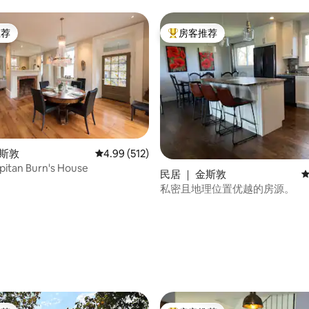
推荐
房客推荐
客推荐」
热门「房客推荐」
金斯敦
平均评分 4.99 分（满分 5 分），共 512 条评价
4.99 (512)
tan Burn's House
5 分），共 161 条评价
民居 ｜ 金斯敦
平
私密且地理位置优越的房源。