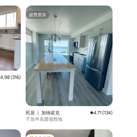
超赞房东
超赞房东
均评分 4.98 分（满分 5 分），共 316 条评价
4.98 (316)
民居 ｜ 加纳诺克
平均评分 4.71 分（满分
4.71 (134)
千岛半岛度假胜地