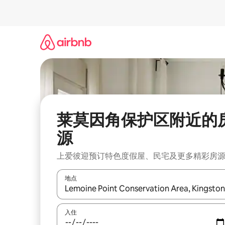
跳
至
内
容
莱莫因角保护区附近的
源
上爱彼迎预订特色度假屋、民宅及更多精彩房
地点
如有搜索结果，请使用上下方向键查看，或通过点
入住