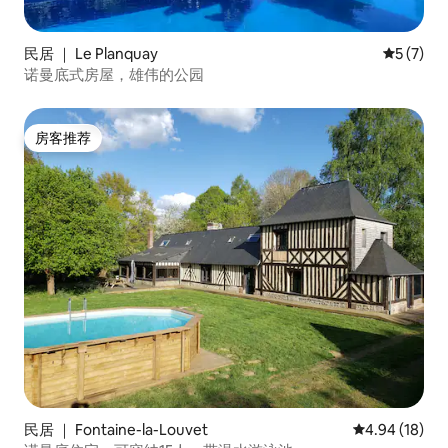
民居 ｜ Le Planquay
平均评分 
5 (7)
诺曼底式房屋，雄伟的公园
房客推荐
房客推荐
民居 ｜ Fontaine-la-Louvet
平均评分 4.9
4.94 (18)