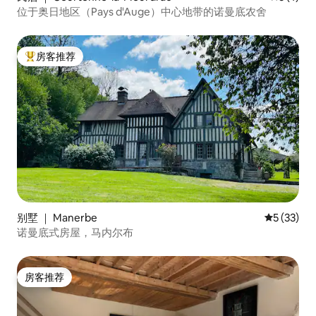
位于奥日地区（Pays d'Auge）中心地带的诺曼底农舍
房客推荐
热门「房客推荐」
别墅 ｜ Manerbe
平均评分 5
5 (33)
诺曼底式房屋，马内尔布
房客推荐
房客推荐