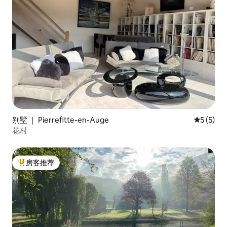
别墅 ｜ Pierrefitte-en-Auge
平均评分 
5 (5)
花村
房客推荐
热门「房客推荐」