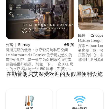
民居 ｜ Cricqueb
Maison Longe
公寓 ｜ Bernay
平均评分 5 分（满分 5 分）
5 (9)
探索Maison Lo
科斯尼耶的低语：水疗套房与私密空间
曼房屋，位于私人Mais
Le Murmure du Cosnier 位于历史悠久的
庄园的中心，非常适
市中心地带，是一处专为保护隐私而打造
栋4卧4卫房源距离多维
的隐秘世外桃源。 想象一下，一座 XXL 尺
）、特鲁维尔（ Tro
寸的水疗浴缸与一张 180 厘米（71 英寸）
Honfleur ）仅
在勒普朗屈艾深受欢迎的度假屋便利设施
的特大号床相映成趣，每一个细节都旨在
诺曼的魅力相结合
让您放松身心。 在光影之间，您将发现一
台、私人花园、壁
间配备大型智能电视的客厅和一间设备齐
以及恒温泳池（ 4
全的厨房。 这里为您准备了一切：必需
乓球、桌上足球、
品、浴袍、拖鞋和 Argan Source 个人护理
屋、滑梯、秋千）
产品。 这处高端、私密的房源适合度过难
忘的假期，距离火车站仅有 10 分钟步行路
程。
厨房
无线网络