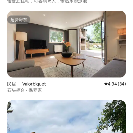
诺曼底住宅，可容纳15人，带温水游泳池
超赞房东
超赞房东
民居 ｜ Valorbiquet
平均评分 4.94
4.94 (34)
石头柜台 - 保罗家