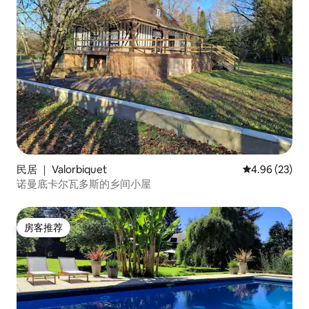
民居 ｜ Valorbiquet
平均评分 4.96
4.96 (23)
诺曼底卡尔瓦多斯的乡间小屋
房客推荐
房客推荐