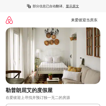
跳
部分信息已自动翻译。
显示原文
至
内
容
来爱彼迎当房东
勒普朗屈艾的度假屋
在爱彼迎上寻找并预订独一无二的房源