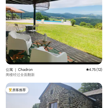
公寓 ｜ Chadron
平均评分 4.7
4.75 (12)
阁楼经过全面翻新
房客推荐
热门「房客推荐」