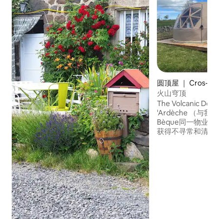
圆顶屋 ｜ Cros-de
火山穹顶
The Volcanic Dô
'Ardèche （与我们
Bèque同一物业）
获得不寻常和清爽的
米的穹顶，温暖舒适的茧。 
有舒适的花园家具，
'Ardèche区域
织世界地质公园标
名的Mont Gerbier 