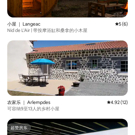
小屋 ｜ Langeac
平均评分 
5 (6)
Nid de L'Air | 带按摩浴缸和桑拿的小木屋
农家乐 ｜ Arlempdes
平均评分 4.9
4.92 (12)
可容纳9至13人的乡村小屋
超赞房东
超赞房东