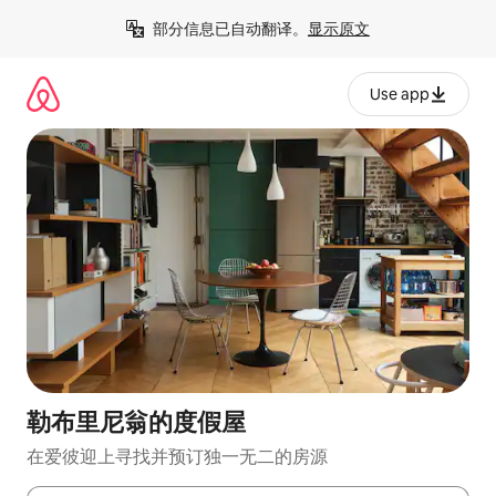
跳
部分信息已自动翻译。
显示原文
至
内
容
Use app
勒布里尼翁的度假屋
在爱彼迎上寻找并预订独一无二的房源