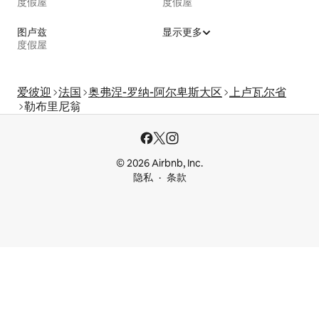
度假屋
度假屋
图卢兹
显示更多
度假屋
爱彼迎
法国
奥弗涅-罗纳-阿尔卑斯大区
上卢瓦尔省
勒布里尼翁
© 2026 Airbnb, Inc.
隐私
条款