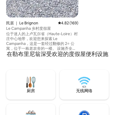
民居 ｜ Le Brignon
平均评分 4.82 分（满分 5 分），共
4.82 (169)
Le Campanha 乡村度假屋
位于迷人的上卢瓦尔省（Haute-Loire）村
庄中心地带，欢迎您来探索 Le
Campanha，这是一套经过翻修的 2⭐ 公
寓，位于一栋老农舍的一楼。 设施齐全的
在勒布里尼翁深受欢迎的度假屋便利设施
厨房、电视休息室、双人卧室、配备双层
床的壁龛、配备水疗淋浴设施的卫生间、
带烧烤设施的庭院。 距离勒皮伊-昂-维莱
（Le Puy-en-Velay）25公里，距离史蒂文
森小路（Chemin de Stevenson）5分钟路
程：自然、徒步旅行、湖泊和宁静尽在其
中。🌿
厨房
无线网络