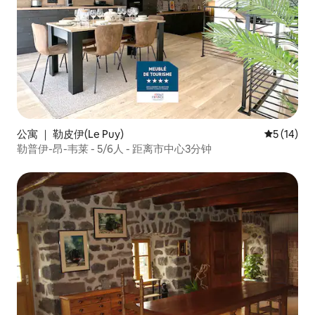
公寓 ｜ 勒皮伊(Le Puy)
平均评分 5
5 (14)
勒普伊-昂-韦莱 - 5/6人 - 距离市中心3分钟