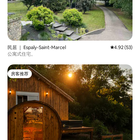
民居 ｜ Espaly-Saint-Marcel
平均评分 4.9
4.92 (53)
公寓式住宅。
房客推荐
房客推荐