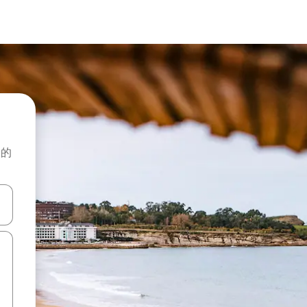
般的
击或滑动手势浏览。