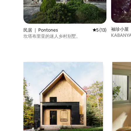
袖珍小屋 ｜ 
民居 ｜ Pontones
平均评分 5 分（满分
5 (13)
KABAN
坎塔布里亚的迷人乡村别墅。