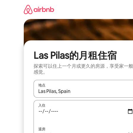
跳
至
内
容
Las Pilas的月租住宿
探索可以住上一个月或更久的房源，享受家一
感觉。
地点
如有搜索结果，请使用上下方向键查看，或通过点
入住
退房