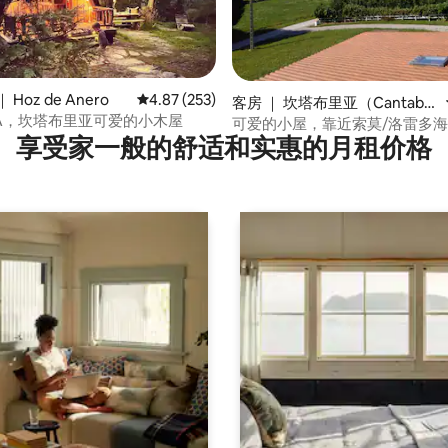
Hoz de Anero
平均评分 4.87 分（满分 5 分），共 253 条评价
4.87 (253)
 5 分），共 13 条评价
客房 ｜ 坎塔布里亚（Cantabri
YA，坎塔布里亚可爱的小木屋
a）
可爱的小屋，靠近索莫/洛雷多
享受家一般的舒适和实惠的月租价格
地