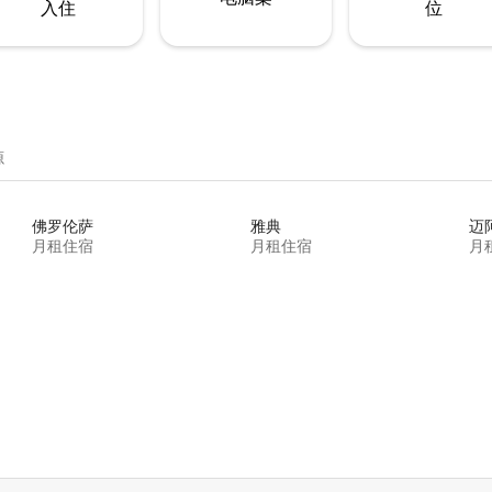
入住
位
源
佛罗伦萨
雅典
迈
月租住宿
月租住宿
月