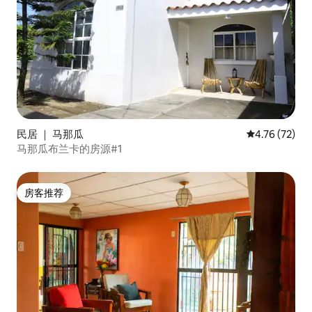
民居 ｜ 马那瓜
平均评分 4.7
4.76 (72)
马那瓜布兰卡的房源#1
房客推荐
房客推荐