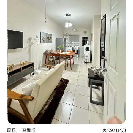
民居 ｜ 马那瓜
平均评分 4.97
4.97 (143)