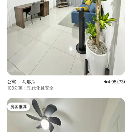
公寓 ｜ 马那瓜
平均评分 4.9
4.95 (73)
103公寓：现代化且安全
房客推荐
房客推荐