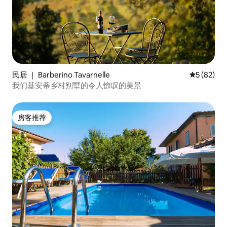
民居 ｜ Barberino Tavarnelle
平均评分 5
5 (82)
我们基安蒂乡村别墅的令人惊叹的美景
房客推荐
房客推荐