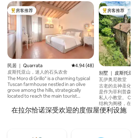
房客推荐
房客推荐
热门「房客推荐」
热门「房客推荐」
民居 ｜ Quarrata
平均评分 4.94 分（满分 5 分），
4.94 (48)
皮斯托亚山，迷人的石头农舍
别墅 ｜ 皮斯托亚
The Moro di Grillo" is a charming typical
瓦伊奥尼教堂
Tuscan farmhouse nestled in an olive
古老的去神圣化教
grove among the hills, strategically
是作为菲利普森庄园（Vi
located to reach the main tourist
私人小教堂。 Chiesi
centers of Tuscany. Distances: 20
结构为阁楼，在两
minutes from Pistoia, 30 minutes from
在拉尔恰诺深受欢迎的度假屋便利设施
间双人卧室。 外
Florence, 40 minutes from Lucca, 50
房，私人花园内种
minutes from Pisa, 1 hour and 15 minutes
大门和内部楼梯由Anti
from Siena. You will have a large private
Michelucci铸造坊制
garden with a vegetable garden, olive
Vaioni隐匿在
trees, flowers, and fruits, as well as