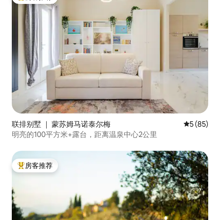
热门「房客推荐」
联排别墅 ｜ 蒙苏姆马诺泰尔梅
平均评分 5
5 (85)
明亮的100平方米+露台，距离温泉中心2公里
房客推荐
热门「房客推荐」