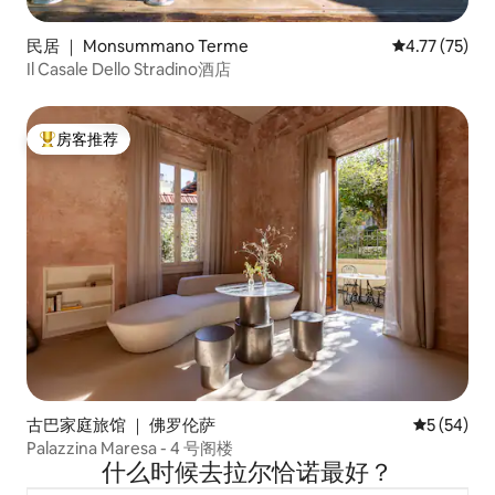
民居 ｜ Monsummano Terme
平均评分 4.7
4.77 (75)
Il Casale Dello Stradino酒店
房客推荐
热门「房客推荐」
古巴家庭旅馆 ｜ 佛罗伦萨
平均评分 5
5 (54)
Palazzina Maresa - 4 号阁楼
什么时候去拉尔恰诺最好？