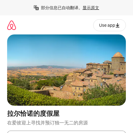
跳
部分信息已自动翻译。
显示原文
至
内
容
Use app
拉尔恰诺的度假屋
在爱彼迎上寻找并预订独一无二的房源