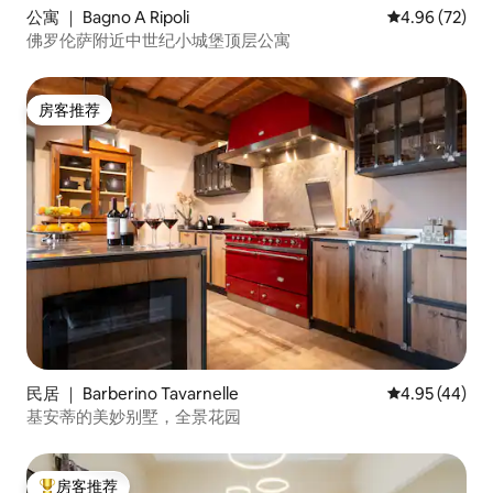
公寓 ｜ Bagno A Ripoli
平均评分 4.96
4.96 (72)
佛罗伦萨附近中世纪小城堡顶层公寓
房客推荐
房客推荐
民居 ｜ Barberino Tavarnelle
平均评分 4.9
4.95 (44)
基安蒂的美妙别墅，全景花园
房客推荐