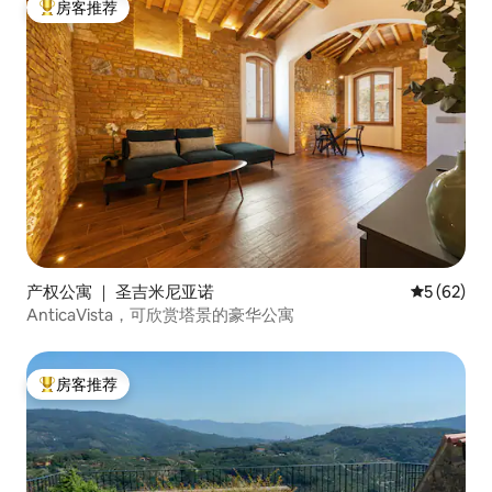
房客推荐
热门「房客推荐」
产权公寓 ｜ 圣吉米尼亚诺
平均评分 5
5 (62)
AnticaVista，可欣赏塔景的豪华公寓
房客推荐
热门「房客推荐」