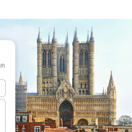
般的
击或滑动手势浏览。