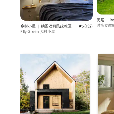
民居 ｜ Ree
时尚宽敞
乡村小屋 ｜ 纳图汉姆民政教区
平均评分 5 分（满分 
5 (132)
Filly Green 乡村小屋