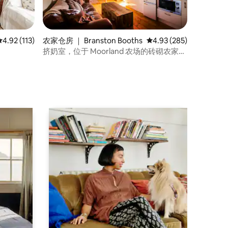
平均评分 4.92 分（满分 5 分），共 113 条评价
4.92 (113)
农家仓房 ｜ Branston Booths
平均评分 4.93 分（满分 
4.93 (285)
挤奶室，位于 Moorland 农场的砖砌农家仓
房