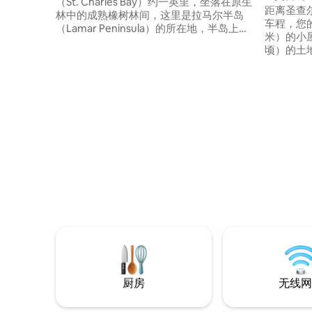
（St. Charles Bay）约一英里，坐落在原生
宁静，11
距离圣查尔斯
林中的成熟橡树林间，这里是拉马尔半岛
车程，您的
（Lamar Peninsula）的所在地，半岛上有
米）的小屋
鹅岛州立公园（Goose Island State Park）
顷）的土
和标志性的大树（Big Tree）。 拉马尔
水鸟、鹿、
（Lamar）被三个海湾环绕，是一个宁静的
State
冬季度假胜地，可以观赏白鹤，全年都有
艇）、圣 查
鹿和其他野生动物。 在每个季节都可以享
射和大树（T
受精彩的观鸟、皮划艇、海湾钓鱼或深海
或玩具的
钓鱼体验。 带围栏、适合宠物入住的户外
物保护区
空间。 距离罗克波特的商店、餐厅和阿兰
行、骑自
萨斯野生动物保护区仅几分钟路程。
庭、海滩
叹的房源
厨房
无线网