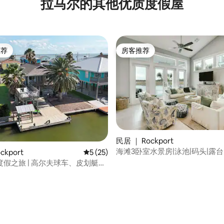
拉马尔的其他优质度假屋
推荐
房客推荐
客推荐」
房客推荐
 5 分），共 27 条评价
民居 ｜ Rockport
海滩3卧室水景房|泳池|码头|露台
ckport
平均评分 5 分（满分 5 分），共 25 条评价
5 (25)
烘干机
假之旅 | 高尔夫球车、皮划艇、