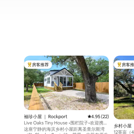
房客推荐
房客
热门「房客推荐」
热门「房
袖珍小屋 ｜ Rockport
平均评分 4.95 分（满分
4.95 (22)
Live Oaks Tiny House •围栏院子•欢迎携带
乡村小屋 ｜ 
宠物入住
这座宁静的海滨乡村小屋距离圣查尔斯湾
12英亩（