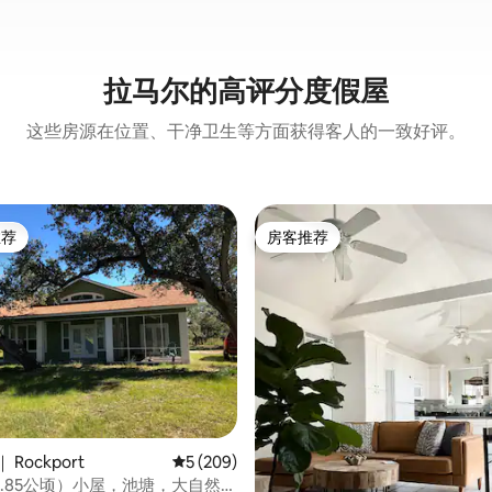
拉马尔的高评分度假屋
这些房源在位置、干净卫生等方面获得客人的一致好评。
推荐
房客推荐
客推荐」
房客推荐
 5 分），共 22 条评价
Rockport
平均评分 5 分（满分 5 分），共 209 条评价
5 (209)
4.85公顷）小屋，池塘，大自然，