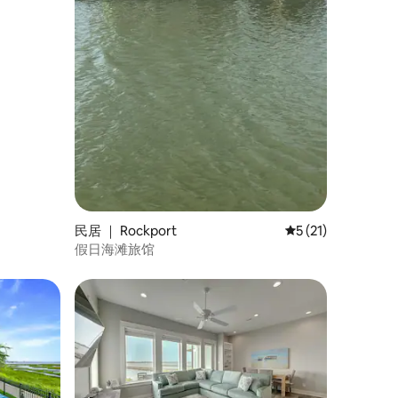
民居 ｜ Rockport
平均评分 5 分（满分
5 (21)
假日海滩旅馆