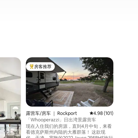
小木屋 ｜ 
房客推荐
房客
热门「房客推荐」
热门「
科帕诺湾（
小屋」（Re
这是位于科
海滨小屋
皮划艇、
美丽的3
里内有诱
统。附近
游泳池、艺术画廊
露营车/房车 ｜ Rockport
平均评分 4.98 分（满分 
4.98 (101)
有顶平台可
「Whooperazzi」日出湾景露营车
的日落美
现在入住我们的房源，直到4月中旬，来看
注：还有
看德克萨斯州内陆的大雁群落！ 这款现
代、干净、宽敞的2022 Jayco 295BHS旅行