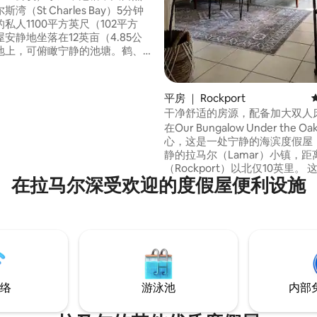
00平方英尺
湾（St Charles Bay）5分钟
私人1100平方英尺（102平方
安静地坐落在12英亩（4.85公
地上，可俯瞰宁静的池塘。鹤、
乌龟的家园，距离Goose Island
 Park（世界级钓鱼、观鸟和皮划
尔斯湾（Charles Bay）船舶发
平房 ｜ Rockport
he Big Tree）。停放您的船只
干净舒适的房源，配备加大双人
空间。靠近阿兰萨斯国家野生动
Goose Island仅几分钟车程
在Our Bungalow Under the 
、罗克波特景点，是做瑜伽、步
心，这是一处宁静的海滨度假屋
行车的好去处。非常适合小家
静的拉马尔（Lamar）小镇，
旅行、情侣度假，是一处令人惊
（Rockport）以北仅10英里。 这处隐秘的
……
在拉马尔深受欢迎的度假屋便利设施
度假胜地周围环绕着高耸的活橡
资源丰富，为您的墨西哥湾海岸
了大自然、舒适和便利的完美融合。
The Big Tree – 1.6英里 📍 
道 – 1.9英里 📍 鹅岛州立公园 – 1.
科帕诺湾船坡道 – 4.5英里 📍 
– 11英里
络
游泳池
内部