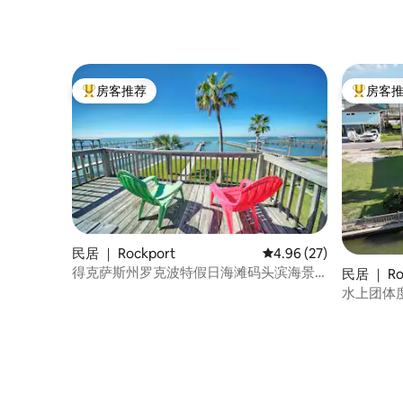
房客推荐
房客
热门「房客推荐」
热门「房
民居 ｜ Rockport
平均评分 4.96 分（满分
4.96 (27)
得克萨斯州罗克波特假日海滩码头滨海景
民居 ｜ Ro
观
水上团体度
钓鱼