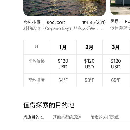
民居 ｜ Ro
乡村小屋 ｜ Rockport
平均评分 4.95 分（满分 
4.95 (234)
假日海滩宁
科帕诺湾（Copano Bay）的私人码头，
「Trophy Trout」小屋
月
1月
2月
3月
$120
$120
$120
平均价格
USD
USD
USD
54°F
58°F
65°F
平均温度
值得探索的目的地
周边目的地
其他类型的房源
附近的热门景点