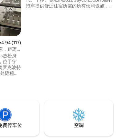
拖车提供舒适住宿所需的所有便利设施，
包括新门廊台阶、小厨房、睡眠区和带大
淋浴的卫生间！位于我们位于拉马尔的房
源，紧邻圣 查尔斯湾（Charles Bay）。位
置优越，方便前往罗克波特（Rockport）
和阿兰萨斯港（Port Aransas），但远离喧
嚣。 马上预订住宿！
平均评分 4.94 分（满分 5 分），共 117 条评价
4.94 (117)
床，距离
Oaks放松身
，位于宁
距离罗克波特
树，鸟类
度假提供
 📍
圣查尔斯湾船坡
8英里 📍
罗克波特海滩
免费停车位
空调