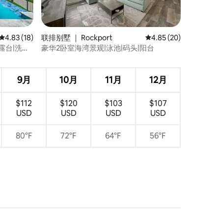
平均评分 4.83 分（满分 5 分），共 18 条评价
4.83 (18)
联排别墅 ｜ Rockport
平均评分 4.85 分（满分
4.85 (20)
露台|洗衣
豪华2卧室海湾景观|泳池|码头|阳台
9月
10月
11月
12月
$112
$120
$103
$107
USD
USD
USD
USD
80°F
72°F
64°F
56°F