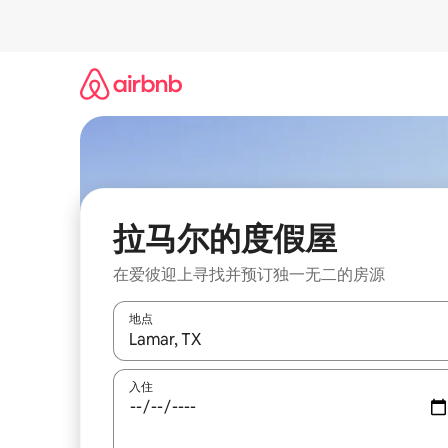
跳
至
内
容
拉马尔的度假屋
在爱彼迎上寻找并预订独一无二的房源
地点
如有搜索结果，请使用上下方向键查看，或通过点
入住