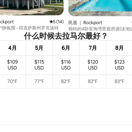
ckport
平均评分 5 分（满分 5 分），共 14 条评价
5 (14)
5 分），共 234 条评价
民居 ｜ Rockport
静氛围 - 得克萨斯州罗克波特
独特的4卧室海湾景观房源|泳池|
什么时候去拉马尔最好？
机/烘干机
4月
5月
6月
7月
8月
$109
$115
$116
$120
$123
USD
USD
USD
USD
USD
70°F
77°F
82°F
83°F
83°F