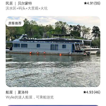
民居 ｜ 贝尔蒙特
平均评分 4.9
4.91 (55)
滨水区+码头+大景观+火坑
房客推荐
房客推荐
船屋 ｜ 夏洛特
平均评分 4.9
4.93 (46)
Wylie的迷人船屋，可乘船游览