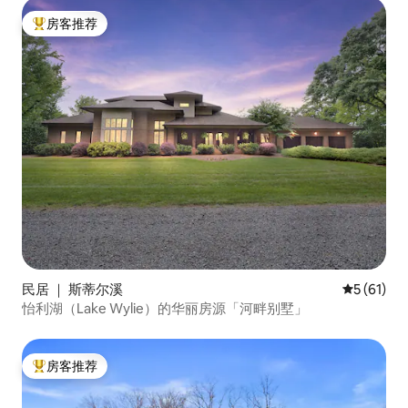
房客推荐
热门「房客推荐」
民居 ｜ 斯蒂尔溪
平均评分 5
5 (61)
怡利湖（Lake Wylie）的华丽房源「河畔别墅」
房客推荐
热门「房客推荐」