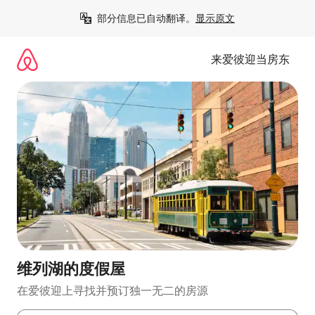
跳
部分信息已自动翻译。
显示原文
至
内
容
来爱彼迎当房东
维列湖的度假屋
在爱彼迎上寻找并预订独一无二的房源