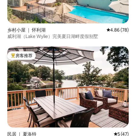
乡村小屋 ｜ 怀利湖
平均评分 4.86
4.86 (78)
威利湖（Lake Wylie）完美夏日湖畔度假别墅
房客推荐
热门「房客推荐」
民居 ｜ 夏洛特
平均评分 5
5 (47)