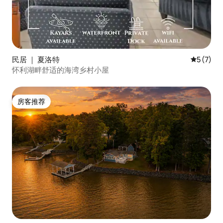
民居 ｜ 夏洛特
平均评分 
5 (7)
怀利湖畔舒适的海湾乡村小屋
房客推荐
房客推荐