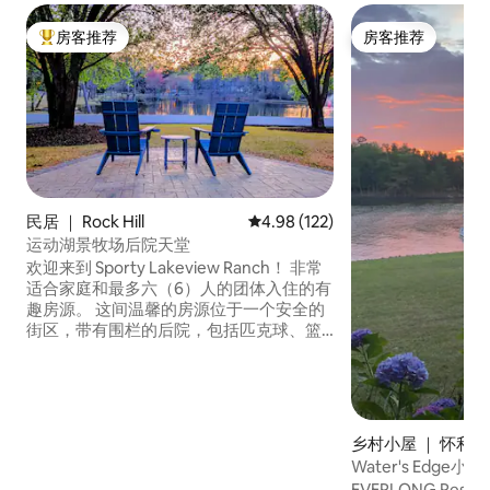
房客推荐
房客推荐
热门「房客推荐」
房客推荐
民居 ｜ Rock Hill
平均评分 4.98 分（满分 5 分），共
4.98 (122)
运动湖景牧场后院天堂
欢迎来到 Sporty Lakeview Ranch！ 非常
适合家庭和最多六（6）人的团体入住的有
趣房源。 这间温馨的房源位于一个安全的
街区，带有围栏的后院，包括匹克球、篮
球和草皮沙包/地掷球球场，紧邻Rock Hill
的活动场所！ 距离温斯罗普大学、罗克希
尔体育中心、市中心和皮德蒙特医疗中心
仅几分钟车程。附近有众多购物餐饮选
择！ 快来体验这个房源提供的众多室内和
乡村小屋 ｜ 怀利湖
室外便利设施吧！
Water's Edge小
火！
EVERLONG Resi