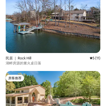
民居 ｜ Rock Hill
平均评分 5
5 (11)
湖畔房源的篝火桌日落
房客推荐
房客推荐