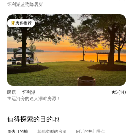
怀利湖蓝鹭隐居所
房客推荐
热门「房客推荐」
民居 ｜ 怀利湖
平均评分 5
5 (14)
主运河旁的迷人湖畔房源！
值得探索的目的地
周边目的地
其他类型的房源
附近的热门景点