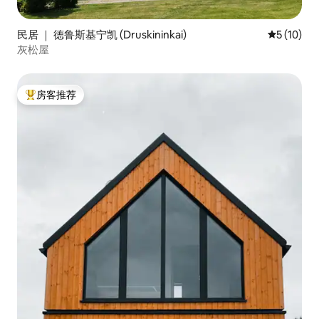
民居 ｜ 德鲁斯基宁凯 (Druskininkai)
平均评分 5
5 (10)
灰松屋
房客推荐
热门「房客推荐」