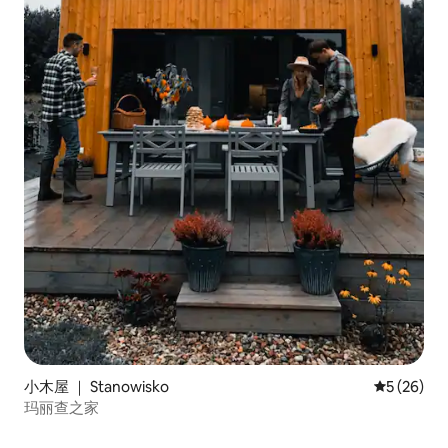
小木屋 ｜ Stanowisko
平均评分 5
5 (26)
玛丽查之家