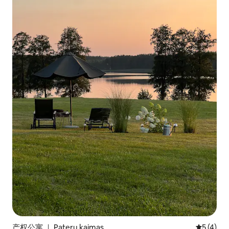
产权公寓 ｜ Paterų kaimas
平均评分 
5 (4)