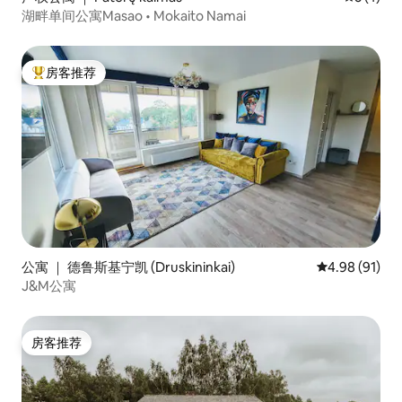
湖畔单间公寓Masao • Mokaito Namai
房客推荐
热门「房客推荐」
公寓 ｜ 德鲁斯基宁凯 (Druskininkai)
平均评分 4.9
4.98 (91)
J&M公寓
房客推荐
房客推荐