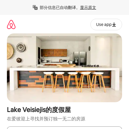
跳
部分信息已自动翻译。
显示原文
至
内
容
Use app
Lake Veisiejis的度假屋
在爱彼迎上寻找并预订独一无二的房源