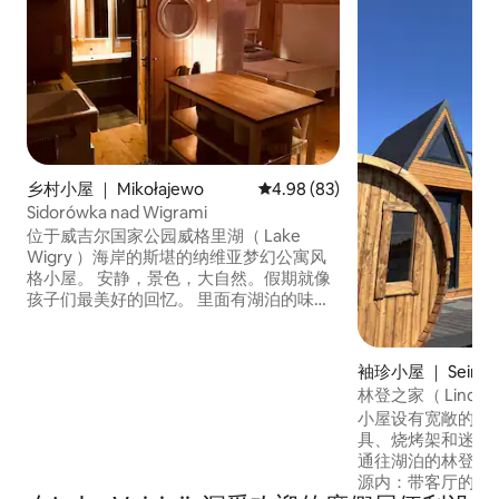
乡村小屋 ｜ Mikołajewo
平均评分 4.98 分（满分 5 分），
4.98 (83)
Sidorówka nad Wigrami
位于威吉尔国家公园威格里湖（ Lake
Wigry ）海岸的斯堪的纳维亚梦幻公寓风
格小屋。 安静，景色，大自然。假期就像
孩子们最美好的回忆。 里面有湖泊的味
道，里面有原木。 温馨的壁炉，带有乡村
小屋的魅力。2xbarrel桑拿房，可欣赏美
景和热水浴缸。 瑜伽露台。未受污染的大
袖珍小屋 ｜ Seimeni
自然。 在Wigry湖（ Lake Wigry ）的水晶
林登之家（ Linden 
中洗澡，从最有趣的码头沐浴。 令人惊叹
小屋设有宽敞的露
的日落和修道院景观。只是蜂蜜。
具、烧烤架和迷人的景观。 
通往湖泊的林登，
源内：带客厅的小