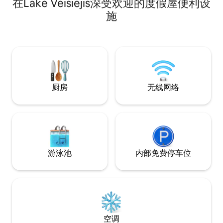
在Lake Veisiejis深受欢迎的度假屋便利设
楼和卧室。 床上用品、餐具、咖啡/茶、洗
衣机、毛巾、无线
施
邻： Meteliai区
游客中心、Kumice瀑
这个被大自然环绕
厨房
无线网络
游泳池
内部免费停车位
空调