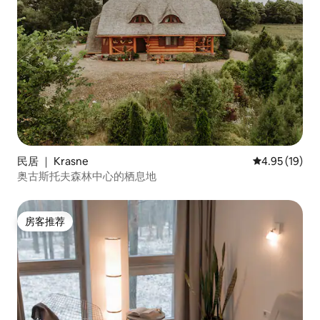
民居 ｜ Krasne
平均评分 4.9
4.95 (19)
奥古斯托夫森林中心的栖息地
房客推荐
房客推荐