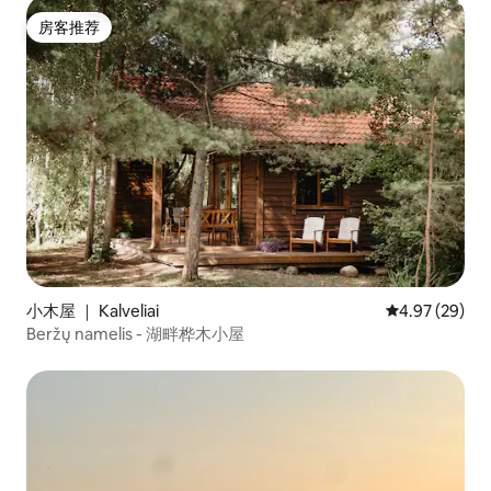
房客推荐
房客推荐
小木屋 ｜ Kalveliai
平均评分 4.97
4.97 (29)
Beržų namelis - 湖畔桦木小屋