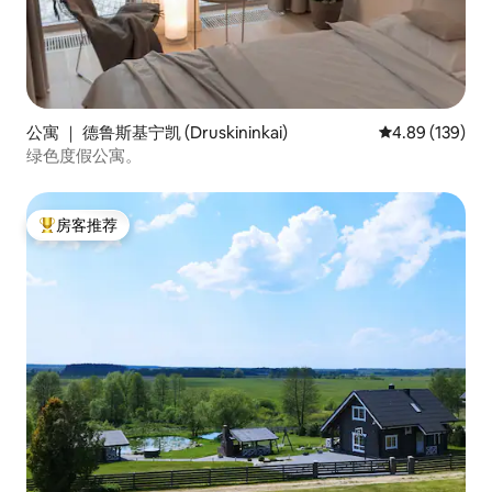
公寓 ｜ 德鲁斯基宁凯 (Druskininkai)
平均评分 4.89
4.89 (139)
绿色度假公寓。
房客推荐
热门「房客推荐」