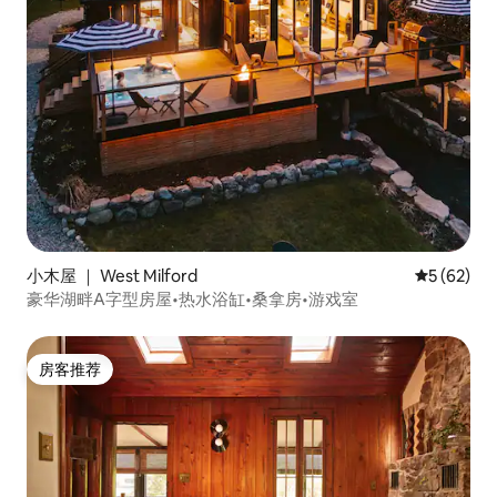
小木屋 ｜ West Milford
平均评分 5
5 (62)
豪华湖畔A字型房屋•热水浴缸•桑拿房•游戏室
房客推荐
房客推荐