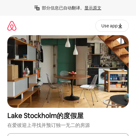
跳
部分信息已自动翻译。
显示原文
至
内
容
Use app
Lake Stockholm的度假屋
在爱彼迎上寻找并预订独一无二的房源