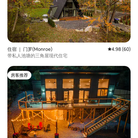
住宿 ｜ 门罗(Monroe)
平均评分 4.98
4.98 (60)
带私人池塘的三角屋现代住宅
房客推荐
房客推荐