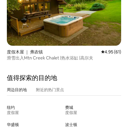
度假木屋 ｜ 弗农镇
平均评分 4.9
4.95 (61)
滑雪出入Mtn Creek Chalet |热水浴缸 |高尔夫
值得探索的目的地
周边目的地
附近的热门景点
纽约
费城
度假屋
度假屋
华盛顿
波士顿