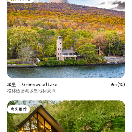
热门「房客推荐」
城堡 ｜ Greenwood Lake
平均评分 5
5 (10)
格林伍德湖城堡地标景点
房客推荐
房客推荐