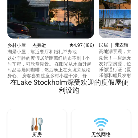
民居 ｜ 弗农镇
乡村小屋 ｜ 杰弗逊
平均评分 4.97 分（满分 5 分），共
4.97 (186)
高地湖景观，大型
湖景小屋，靠近餐厅和婚礼举办地
聚，弗农
湖景！—房源无法
这处宁静的度假居所距离纽约市不到 1 小
友好型房源，位于宁静
时车程，可欣赏湖景。 在阳光从水面升起
乐部通行证（夏季
时品尝晨间咖啡，然后晚上在火坑旁放松
乐部和船只发射场—
身心。 房客喜欢这座乡村小屋干净、舒
在Lake Stockholm深受欢迎的度假屋便
即可到达俱乐部码
适、用品齐全、贴心周到。 房源对面就是
⭐ 125+五星评价 ☕咖啡和早餐零食 🎲 桌游
码头——带上您的船来玩吧！5分钟即可到
利设施
和街机 🗽 距离纽约市1
达类似海滩的游泳场所、水上运动场所和
扬达州立公园5分钟 1
一流餐厅；20分钟内即可到达热门婚礼场
Creek、App Trai
所；10分钟即可到达霍帕特康州立公园
Minerals、Ver
（Hopatcong State Park）和罗卡威购物
庄、水晶泉 25分钟
中心（Rockaway Mall）；35分钟即可到达
乐高乐园和JH/W
山溪（Mountain Creek）；40分钟即可到
达大都会人寿保险公司球场（MetLife，
FIFA）。
厨房
无线网络