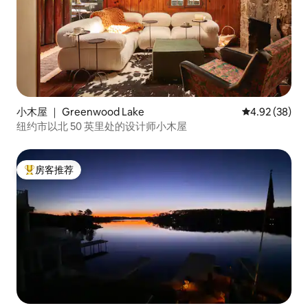
小木屋 ｜ Greenwood Lake
平均评分 4.92
4.92 (38)
纽约市以北 50 英里处的设计师小木屋
房客推荐
热门「房客推荐」