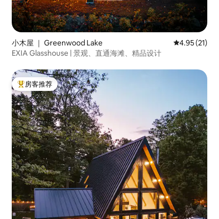
小木屋 ｜ Greenwood Lake
平均评分 4.9
4.95 (21)
EXIA Glasshouse | 景观、直通海滩、精品设计
房客推荐
热门「房客推荐」