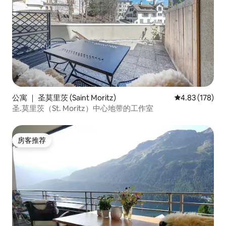
公寓 ｜ 圣莫里茨 (Saint Moritz)
平均评分 4.83
4.83 (178)
圣.莫里茨（St. Moritz）中心地带的工作室
房客推荐
房客推荐