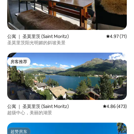
公寓 ｜ 圣莫里茨 (Saint Moritz)
平均评分 4.9
4.97 (71)
圣莫里茨阳光明媚的斜坡美景
房客推荐
房客推荐
公寓 ｜ 圣莫里茨 (Saint Moritz)
平均评分 4.86
4.86 (473)
超级中心，美丽的湖景
超赞房东