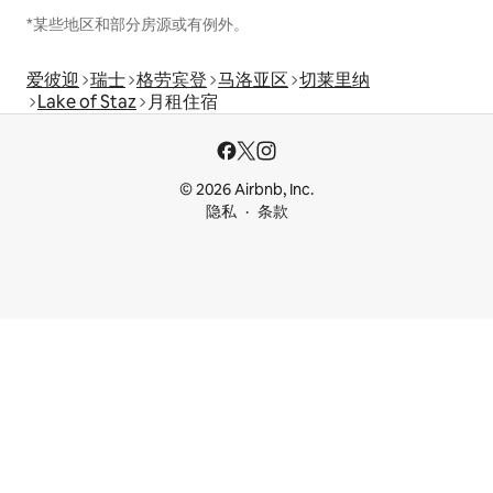
*某些地区和部分房源或有例外。
爱彼迎
瑞士
格劳宾登
马洛亚区
切莱里纳
Lake of Staz
月租住宿
© 2026 Airbnb, Inc.
隐私
条款