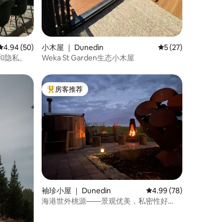
平均评分 4.94 分（满分 5 分），共 50 条评价
4.94 (50)
小木屋 ｜ Dunedin
平均评分 5 分（满分
5 (27)
观和隐私。
Weka St Garden生态小木屋
房客推荐
热门「房客推荐」
袖珍小屋 ｜ Dunedin
平均评分 4.99 分（满分
4.99 (78)
海港世外桃源——景观优美，私密性好
——热水浴缸