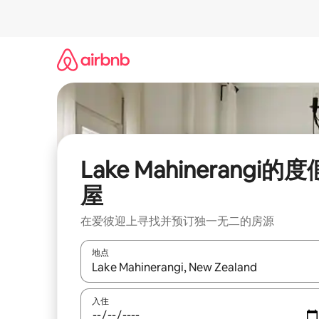
跳
至
内
容
Lake Mahinerangi的度
屋
在爱彼迎上寻找并预订独一无二的房源
地点
如有搜索结果，请使用上下方向键查看，或通过点
入住