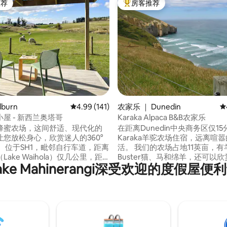
推荐
房客推荐
客推荐」
热门「房客推荐」
5 分），共 115 条评价
lburn
平均评分 4.99 分（满分 5 分），共 141 条评价
4.99 (141)
农家乐 ｜ Dunedin
平
屋 - 新西兰奥塔哥
Karaka Alpaca B&B农家乐
蜂蜜农场，这间舒适、现代化的
在距离Dunedin中央商务区仅1
您放松身心，欣赏迷人的360°
Karaka羊驼农场住宿，远离喧
，距离
活。 我们的农场占地11英亩，有羊驼、
ake Waihola）仅几公里，距
Buster猫、马和绵羊，还可以
ake Mahinerangi深受欢迎的度假屋便
Dunedin）仅35分钟车程……在
悬崖的壮丽景色。 距离Dunedin的标志性
天后，这里是您放松身心的完美
Tunnel海滩不到5分钟车程，
房设施齐全，您可以自己做饭，
探索多岩石海岸线和手工雕刻的
其他几个用餐选项中进行选择。
道。 包含早餐，包括新鲜自制面包、精选
籍、游戏，甚至友好的绵羊，让
涂抹酱、麦片、水果、酸奶和热
乐！还提供简单的欧陆式早餐。