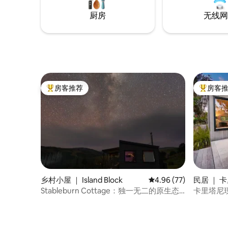
厨房
无线网
房客推荐
房客
热门「房客推荐」
热门「房
乡村小屋 ｜ Island Block
平均评分 4.96 分（满分
4.96 (77)
民居 ｜ 
Stableburn Cottage：独一无二的原生态
卡里塔尼
家庭小屋