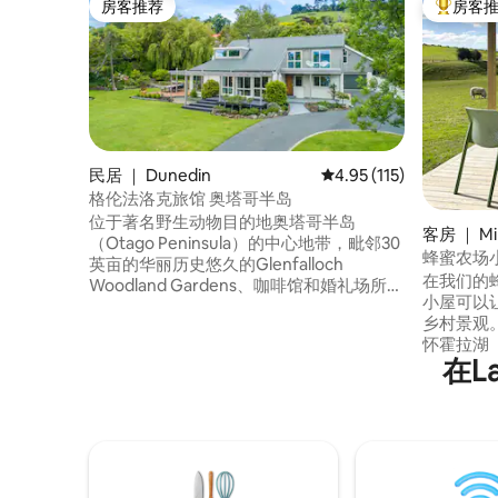
房客推荐
房客
房客推荐
热门「房
民居 ｜ Dunedin
平均评分 4.95 分（满分 
4.95 (115)
格伦法洛克旅馆 奥塔哥半岛
位于著名野生动物目的地奥塔哥半岛
客房 ｜ Mi
（Otago Peninsula）的中心地带，毗邻30
蜂蜜农场小
英亩的华丽历史悠久的Glenfalloch
在我们的
Woodland Gardens、咖啡馆和婚礼场所。
小屋可以让
轻松前往生态旅游景点、海港漫步、当地
乡村景观。 位于SH1，毗邻自行车道
安全的海滩以及家门口的餐厅/咖啡馆。在
怀霍拉湖（L
Dunedin最受欢迎的郊区之一享受您应得的
在L
离达尼丁（
假期，过上您的梦想生活。 入住此房源，
漫长的一
可享受皇家信天翁特别优惠。只需使用代
场所。厨
码433twenty即可。
也可以从
电视、书
您尽情娱