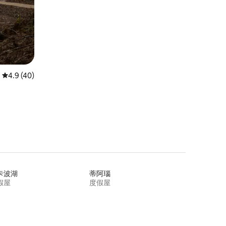
平均评分 4.9 分（满分 5 分），共 40 条评价
4.9 (40)
卡波湖
蒂阿瑙
假屋
度假屋