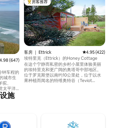
房客推荐
房客
热门「房客推荐」
热门「
山坡上的
这处独具
风格。快
烧不锈钢
色。 热水浴缸将装满淡水，并根据要求加
热。 当地有几家出色的咖啡馆，还有美丽
的克鲁萨金色自行车
Tavern
地的游泳胜地。 罗克斯
客房 ｜ Ettrick
平均评分 4.95 分（满分 
4.95 (422)
赁公司提
埃特里克（Ettrick）的Honey Cottage
均评分 4.98 分（满分 5 分），共 647 条评价
4.98 (647)
在这个宁静而私密的乡村小屋里体验美丽
的埃特里克和更广阔的奥塔哥中部地区。
5分钟车程的
位于罗克斯堡以南约10公里处，位于以水
嚣的城市生
果种植而闻名的特维奥特谷（Teviot
Valley）中心，距离克鲁萨（Clutha）自行
欣赏太平洋
车道约5公里，周围环绕着壮丽的中奥塔哥
利设施
（Central Otago）丘陵景观。 门口就有无
您可以在那里
数活动，包括骑自行车、徒步旅行、采摘
岩石隧
水果和著名的中奥塔哥地区的所有景点。
饮。