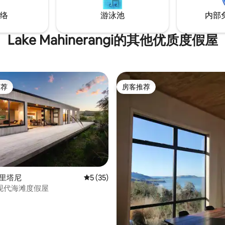
络
游泳池
内部
Lake Mahinerangi的其他优质度假屋
推荐
房客推荐
客推荐」
房客推荐
 5 分），共 77 条评价
卡里塔尼
平均评分 5 分（满分 5 分），共 35 条评价
5 (35)
现代海滩度假屋