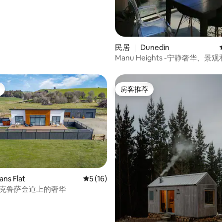
民居 ｜ Dunedin
Manu Heights -宁静奢华、景
房客推荐
房客推荐
ns Flat
平均评分 5 分（满分 5 分），共 16 条评价
5 (16)
-克鲁萨金道上的奢华
5 分），共 32 条评价