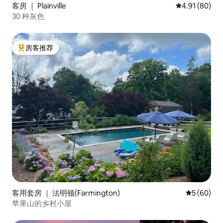
客房 ｜ Plainville
平均评分 4.9
4.91 (80)
30 种灰色
房客推荐
热门「房客推荐」
客用套房 ｜ 法明顿(Farmington)
平均评分 5
5 (60)
苹果山的乡村小屋