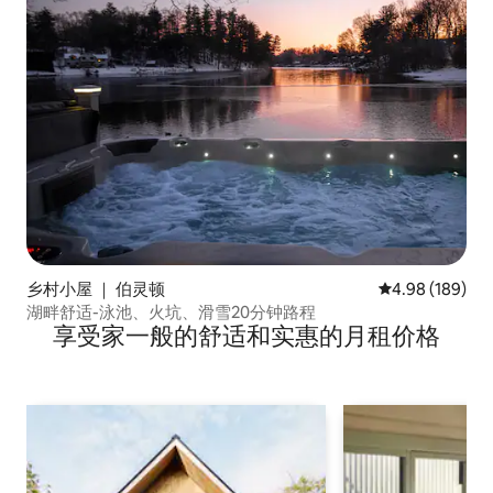
乡村小屋 ｜ 伯灵顿
平均评分 4.98
4.98 (189)
湖畔舒适-泳池、火坑、滑雪20分钟路程
享受家一般的舒适和实惠的月租价格