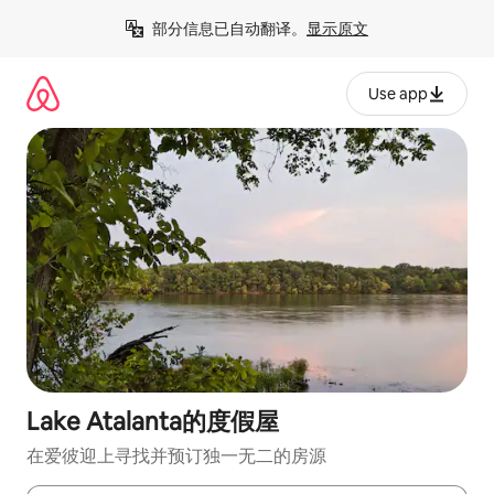
跳
部分信息已自动翻译。
显示原文
至
内
容
Use app
Lake Atalanta的度假屋
在爱彼迎上寻找并预订独一无二的房源