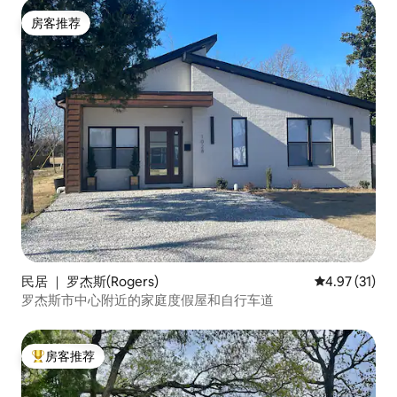
房客推荐
房客推荐
民居 ｜ 罗杰斯(Rogers)
平均评分 4.9
4.97 (31)
罗杰斯市中心附近的家庭度假屋和自行车道
房客推荐
热门「房客推荐」