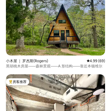
小木屋 ｜ 罗杰斯(Rogers)
平均评分 4.99
4.99 (69)
黑胡桃木房屋——森林景观——A 形结构——靠近本顿维尔
房客推荐
热门「房客推荐」