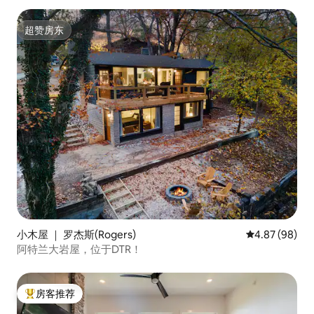
超赞房东
超赞房东
小木屋 ｜ 罗杰斯(Rogers)
平均评分 4.87
4.87 (98)
阿特兰大岩屋，位于DTR！
房客推荐
热门「房客推荐」