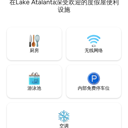
在Lake Atalanta深受欢迎的度假屋便利
最喜爱的应用程序的电视、带SARIS架的安
全自行车存放处、冷热自行车洗涤、火
设施
坑、带座位的露台，距离比弗湖（Beaver
Lake）仅4.5公里，步行即可抵达罗杰斯市
中心（DT Rogers），几分钟即可抵达本顿
维尔（Bentonville）和阿肯色大学（U of
A）！询问是否提供电动自行车租赁！
厨房
无线网络
游泳池
内部免费停车位
空调