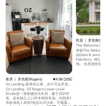
民居 ｜ 罗杰斯(Roge
The Welcome I
英里
体验The Welco
由Dave & Jenny M
Fabulous）精心
地。 此房源坐落
罗杰斯市中心仅5
心仅20分钟。 Da
东，The Wander
客房 ｜ 罗杰斯(Rogers)
平均评分 4.96 分（满分 5 分），共
4.96 (206)
期间帮助照顾这个
Oz Landing-新单间公寓，步行可达罗杰斯
时，请参观Marrs Mer
（Rogers）市中心
Oz Landing - DT Rogers Lower Level
Main，了解Jen
Studio是一座新建的马车房，建于2021年
列等！
底，设有独立入口和专用停车场。内部有1
张标准双人床和1张拉出式沙发、可观看您