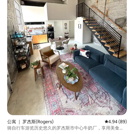
公寓 ｜ 罗杰斯(Rogers)
平均评分 4.94
4.94 (89)
骑自行车游览历史悠久的罗杰斯市中心牛奶厂，享用美食，
购物