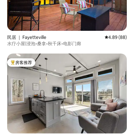
民居 ｜ Fayetteville
平均评分 4.89
4.89 (88)
水疗小屋|浸泡•桑拿•秋千床•电影门廊
房客推荐
热门「房客推荐」