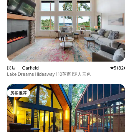
民居 ｜ Garfield
平均评分 5
5 (82)
Lake Dreams Hideaway | 10英亩 |迷人景色
房客推荐
房客推荐