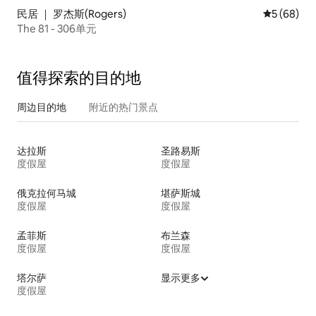
民居 ｜ 罗杰斯(Rogers)
平均评分 5
5 (68)
The 81 - 306单元
值得探索的目的地
周边目的地
附近的热门景点
达拉斯
圣路易斯
度假屋
度假屋
俄克拉何马城
堪萨斯城
度假屋
度假屋
孟菲斯
布兰森
度假屋
度假屋
塔尔萨
显示更多
度假屋