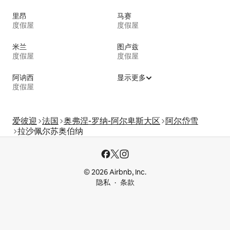
里昂
马赛
度假屋
度假屋
米兰
图卢兹
度假屋
度假屋
阿讷西
显示更多
度假屋
爱彼迎
法国
奥弗涅-罗纳-阿尔卑斯大区
阿尔岱雪
拉沙佩尔苏奥伯纳
© 2026 Airbnb, Inc.
隐私
条款