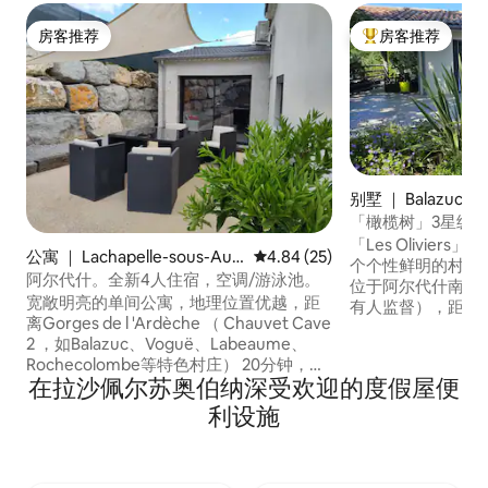
房客推荐
房客推荐
房客推荐
热门「房客推荐」
别墅 ｜ Balazuc
「橄榄树」3星级
「Les Oliviers
公寓 ｜ Lachapelle-sous-Aub
平均评分 4.84 分（满分 5 分），
4.84 (25)
个个性鲜明的村庄
enas
阿尔代什。全新4人住宿，空调/游泳池。
位于阿尔代什南部
宽敞明亮的单间公寓，地理位置优越，距
有人监督），距离
离Gorges de l 'Ardèche （ Chauvet Cave
非常舒适***,优
2 ，如Balazuc、Voguë、Labeaume、
米，3个房间，2
Rochecolombe等特色村庄） 20分钟，距
间），设备齐全的
在拉沙佩尔苏奥伯纳深受欢迎的度假屋便
离Ardèche高原（湖泊、瀑布、森林和
络。 120平方米
sucs ） 50分钟。 无论您是更喜欢文化
锅、花园家具、封
利设施
（博物馆、展览……）、渴望自然运动（洞
场。 更多信息/联系方式：
穴探险、峡谷探险、独木舟、攀岩、徒步
ardeche balazuc
旅行、山地自行车……），还是只是寻找宁