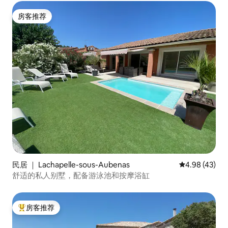
房客推荐
房客推荐
民居 ｜ Lachapelle-sous-Aubenas
平均评分 4.9
4.98 (43)
舒适的私人别墅，配备游泳池和按摩浴缸
房客推荐
热门「房客推荐」