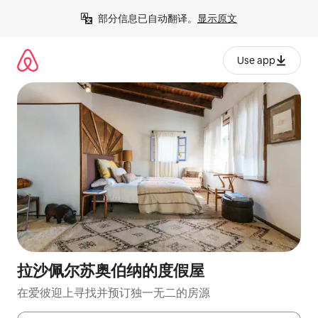
跳
部分信息已自动翻译。
显示原文
至
内
容
Use app
拉沙佩尔苏奥伯纳的度假屋
在爱彼迎上寻找并预订独一无二的房源