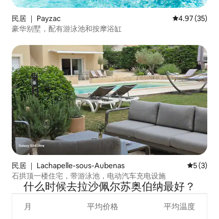
民居 ｜ Payzac
平均评分 4.9
4.97 (35)
豪华别墅，配有游泳池和按摩浴缸
民居 ｜ Lachapelle-sous-Aubenas
平均评分 
5 (3)
石拱顶一楼住宅，带游泳池，电动汽车充电设施
什么时候去拉沙佩尔苏奥伯纳最好？
月
平均价格
平均温度