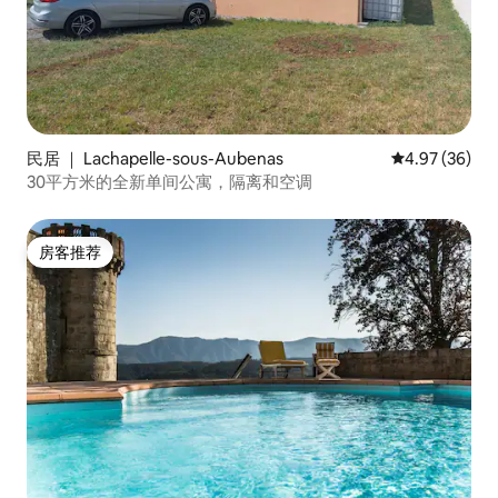
民居 ｜ Lachapelle-sous-Aubenas
平均评分 4.97
4.97 (36)
30平方米的全新单间公寓，隔离和空调
房客推荐
房客推荐