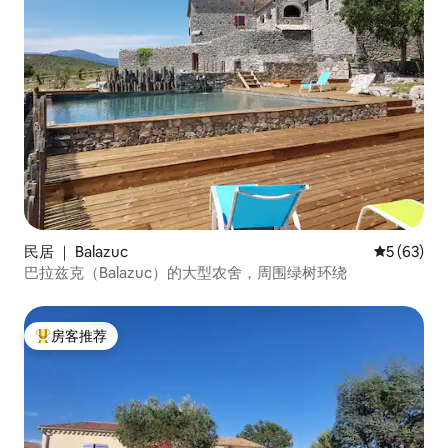
民居 ｜ Balazuc
平均评分 5
5 (63)
巴拉兹克（Balazuc）的大型农舍，周围绿树环绕
房客推荐
热门「房客推荐」