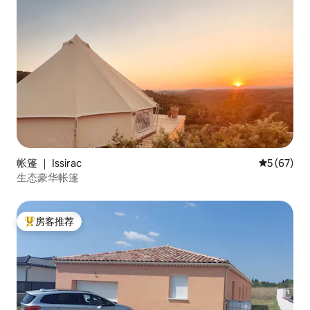
帐篷 ｜ Issirac
平均评分 5
5 (67)
生态豪华帐篷
房客推荐
热门「房客推荐」