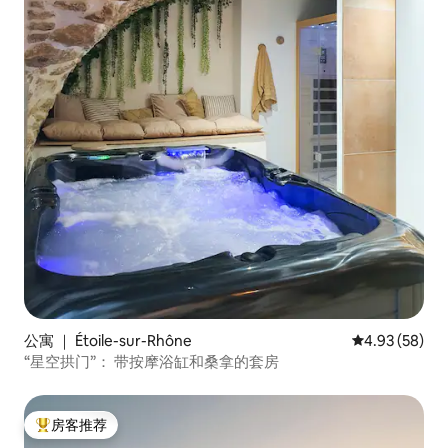
公寓 ｜ Étoile-sur-Rhône
平均评分 4.93
4.93 (58)
“星空拱门”： 带按摩浴缸和桑拿的套房
房客推荐
热门「房客推荐」