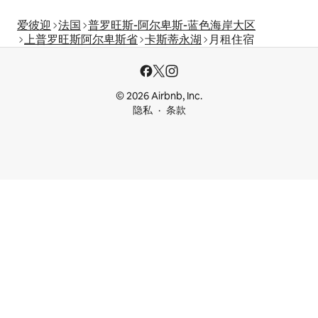
爱彼迎
法国
普罗旺斯-阿尔卑斯-蓝色海岸大区
上普罗旺斯阿尔卑斯省
卡斯蒂永湖
月租住宿
© 2026 Airbnb, Inc.
隐私
条款