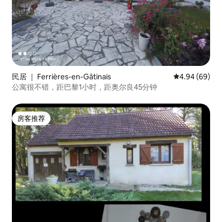
民居 ｜ Ferrières-en-Gâtinais
平均评分 4.94
4.94 (69)
公寓很不错，距巴黎1小时，距奥尔良45分钟
房客推荐
房客推荐