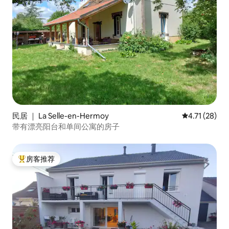
民居 ｜ La Selle-en-Hermoy
平均评分 4.7
4.71 (28)
带有漂亮阳台和单间公寓的房子
房客推荐
热门「房客推荐」