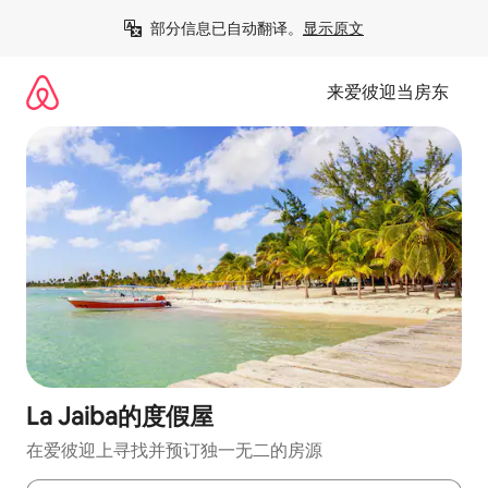
跳
部分信息已自动翻译。
显示原文
至
内
容
来爱彼迎当房东
La Jaiba的度假屋
在爱彼迎上寻找并预订独一无二的房源