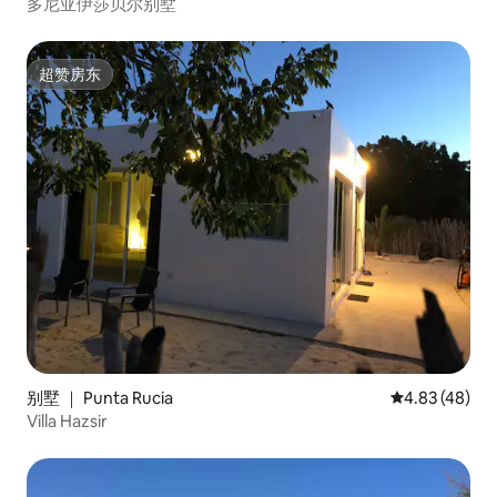
多尼亚伊莎贝尔别墅
超赞房东
超赞房东
别墅 ｜ Punta Rucia
平均评分 4.8
4.83 (48)
Villa Hazsir