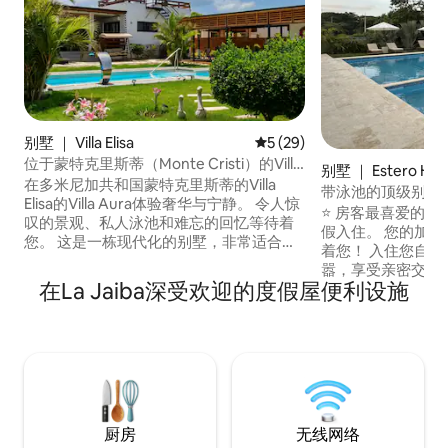
别墅 ｜ Villa Elisa
平均评分 5 分（满分 5 分），
5 (29)
位于蒙特克里斯蒂（Monte Cristi）的Villa
别墅 ｜ Estero Ho
Elisa的Villa Aura。
在多米尼加共和国蒙特克里斯蒂的Villa
带泳池的顶级别墅 • 
Elisa的Villa Aura体验奢华与宁静。 令人惊
近蓬塔鲁西亚
⭐ 房客最喜爱的 
叹的景观、私人泳池和难忘的回忆等待着
假入住。 您的加勒比海私人度假胜地在等
您。 这是一栋现代化的别墅，非常适合团
着您！ 入住您自己的私人别墅，远离喧
体旅行。 这是一个宁静的好去处，您可以
嚣，享受亲密交流
与亲朋好友一起享受美丽的大自然，度过
在La Jaiba深受欢迎的度假屋便利设施
——距离蓬塔鲁西亚（P
美好的时光。 Villa Aura距离拉恩塞纳达
塞纳达海滩（Playa
（La Ensenada）、Punta Rusia、Cayo
雷纳（Cayo Ar
Arena、Buen Hombre海滩仅20分钟车
路程。 无论您是与家人、朋友一起旅行，
程，距离蒙特克里斯蒂（Monte Cristi）的
还是庆祝特殊的日
Morro仅50分钟车程。 距离圣地亚哥1.5小
好回忆的好去处。
时车程，距离普拉塔港2小时车程。
厨房
无线网络