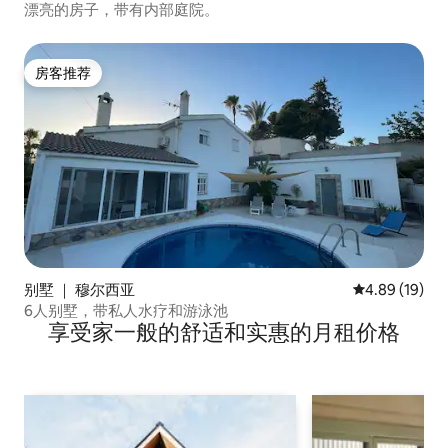
漂亮的房子，带有内部庭院。
房客推荐
房客推荐
别墅 ｜ 穆尔西亚
平均评分 4.8
4.89 (19)
6人别墅，带私人水疗和游泳池
享受家一般的舒适和实惠的月租价格