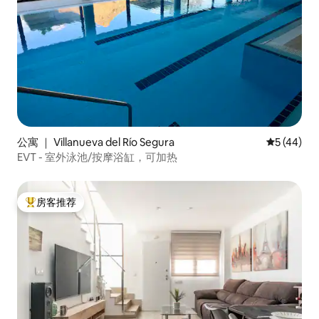
公寓 ｜ Villanueva del Río Segura
平均评分 5
5 (44)
EVT - 室外泳池/按摩浴缸，可加热
房客推荐
热门「房客推荐」