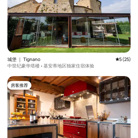
城堡 ｜ Tignano
平均评分 5
5 (25)
中世纪豪华塔楼 • 基安蒂地区独家住宿体验
房客推荐
房客推荐