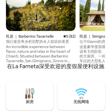
民居 ｜ Barberino Tavarnelle
平均评分 5 分（满分 5 分），
5 (82)
民居 ｜ Simignano
我们基安蒂乡村别墅的令人惊叹的美景
An incredible experience between
这套豪华度假屋由
flavor, nature and relax in the heart of
设有 5 间卧室、
Chianti. Situated between Barberino
的大厨房、一间宽
Tavarnelle, San Gimignano, Greve in
车位的大型私人花
在La Farneta深受欢迎的度假屋便利设施
Chianti, and Florence, Belvedere 27/A
个配备沙发的露台
overlooks the Santa Maria Novella
火炉和一个户外厨
Castle, amidst vineyards and olive
获得独特体验的旅
groves with an amazing view. A
力与现代舒适融为
countryside Tuscan home, surrounded
团体入住，保证能
by greenery and olive’s fields, equipped
晚，包括在热水浴
with every comfort. Reconnect in this
享用晚餐。 在这
serene, one-of-a-kind stay, for a relaxing
的度假体验正等着
厨房
无线网络
and peaceful holiday.