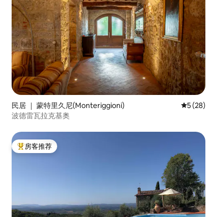
民居 ｜ 蒙特里久尼(Monteriggioni)
平均评分 5
5 (28)
波德雷瓦拉克基奥
房客推荐
热门「房客推荐」