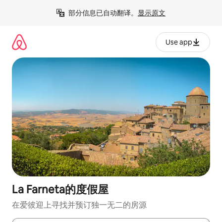
跳
部分信息已自动翻译。
显示原文
至
内
容
Use app
La Farneta的度假屋
在爱彼迎上寻找并预订独一无二的房源