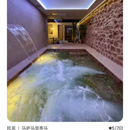
民居 ｜ 马萨马里蒂马
平均评分 5
5 (70)