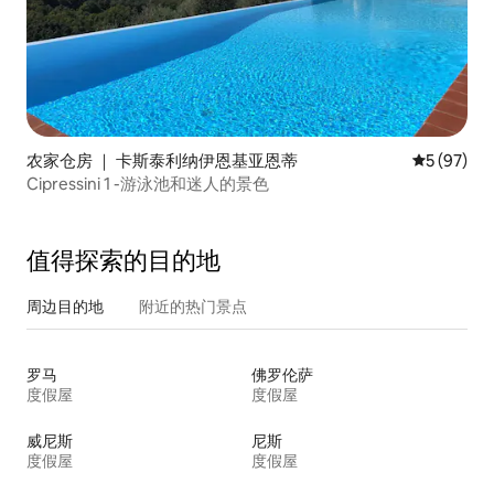
农家仓房 ｜ 卡斯泰利纳伊恩基亚恩蒂
平均评分 5
5 (97)
Cipressini 1 -游泳池和迷人的景色
值得探索的目的地
周边目的地
附近的热门景点
罗马
佛罗伦萨
度假屋
度假屋
威尼斯
尼斯
度假屋
度假屋