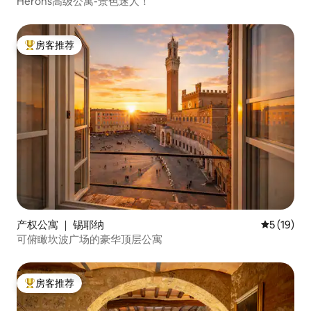
Herons高级公寓-景色迷人！
房客推荐
热门「房客推荐」
产权公寓 ｜ 锡耶纳
平均评分 5
5 (19)
可俯瞰坎波广场的豪华顶层公寓
房客推荐
热门「房客推荐」