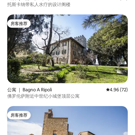
托斯卡纳带私人水疗的设计阁楼
房客推荐
房客推荐
公寓 ｜ Bagno A Ripoli
平均评分 4.96
4.96 (72)
佛罗伦萨附近中世纪小城堡顶层公寓
房客推荐
房客推荐