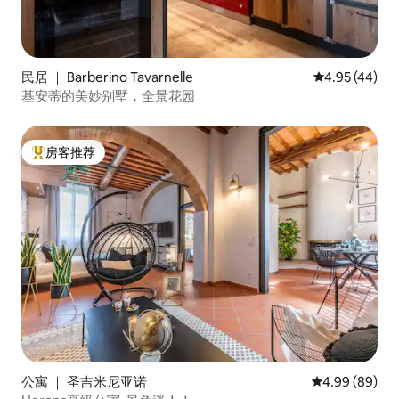
民居 ｜ Barberino Tavarnelle
平均评分 4.9
4.95 (44)
基安蒂的美妙别墅，全景花园
房客推荐
热门「房客推荐」
公寓 ｜ 圣吉米尼亚诺
平均评分 4.99
4.99 (89)