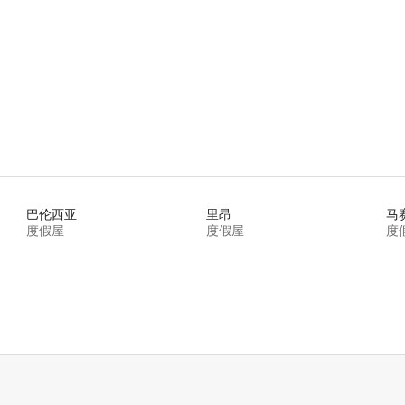
 5 分），共 21 条评价
巴伦西亚
里昂
马
度假屋
度假屋
度