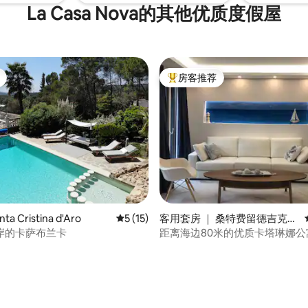
La Casa Nova的其他优质度假屋
房客推荐
热门「房客推荐」
a Cristina d'Aro
平均评分 5 分（满分 5 分），共 15 条评价
5 (15)
客用套房 ｜ 桑特费留德吉克索
尔斯
岸的卡萨布兰卡
距离海边80米的优质卡塔琳娜公