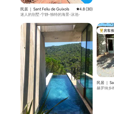
民居 ｜ Sant Feliu de Guíxols
平均评分 4.8 分（满分
4.8 (30)
迷人的别墅-宁静-独特的海景-泳池-
房客
热门「房
民居 ｜ Sant
赫罗纳乡