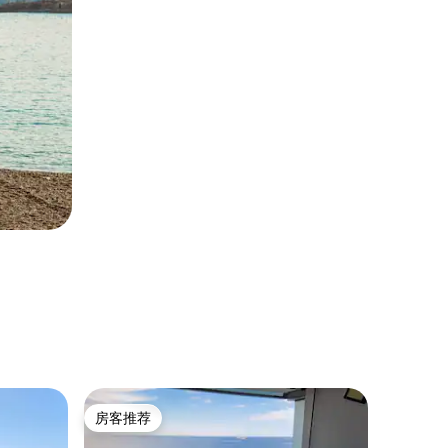
民居 ｜ Ll
房客推荐
房客
房客推荐
热门「
Can C