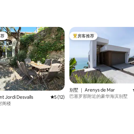
 5 分），共 30 条评价
推荐
房客推荐
客推荐」
热门「房客推荐」
别墅 ｜ Arenys de Mar
巴塞罗那附近的豪华海滨别墅
 Jordi Desvalls
平均评分 5 分（满分 5 分），共 12 条评价
5 (12)
村阁楼