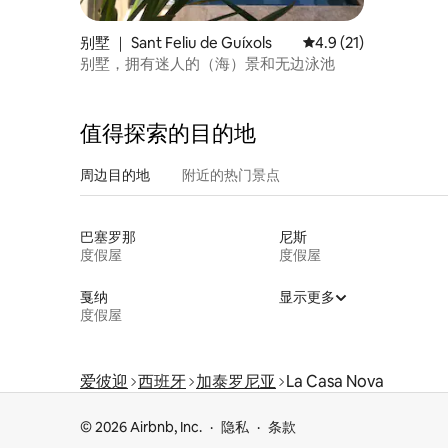
别墅 ｜ Sant Feliu de Guíxols
平均评分 4.9 分（满分
4.9 (21)
别墅，拥有迷人的（海）景和无边泳池
值得探索的目的地
周边目的地
附近的热门景点
巴塞罗那
尼斯
度假屋
度假屋
戛纳
显示更多
度假屋
爱彼迎
西班牙
加泰罗尼亚
La Casa Nova
© 2026 Airbnb, Inc.
隐私
条款