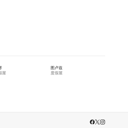
赛
图卢兹
假屋
度假屋