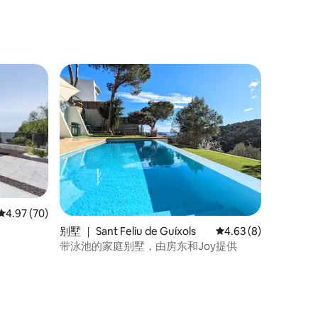
平均评分 4.97 分（满分 5 分），共 70 条评价
4.97 (70)
别墅 ｜ Sant Feliu de Guíxols
平均评分 4.63 分（满
4.63 (8)
带泳池的家庭别墅，由房东和Joy提供