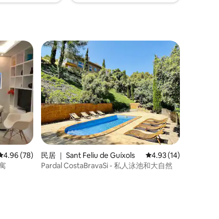
平均评分 4.96 分（满分 5 分），共 78 条评价
4.96 (78)
民居 ｜ Sant Feliu de Guíxols
平均评分 4.93 分（满分
4.93 (14)
寓
Pardal CostaBravaSi - 私人泳池和大自然