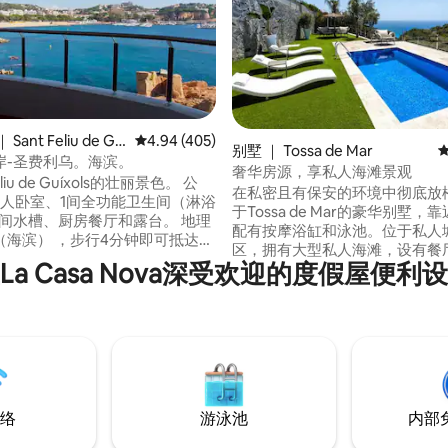
ant Feliu de Guí
平均评分 4.94 分（满分 5 分），共 405 条评价
4.94 (405)
5 分），共 182 条评价
别墅 ｜ Tossa de Mar
岸-圣费利乌。海滨。
奢华房源，享私人海滩景观
eliu de Guíxols的壮丽景色。 公
在私密且有保安的环境中彻底放松
双人卧室、1间全功能卫生间（淋浴
于Tossa de Mar的豪华别墅，
1间水槽、厨房餐厅和露台。 地理
配有按摩浴缸和泳池。位于私人
（海滨） ，步行4分钟即可抵达市
区，拥有大型私人海滩，设有餐
 Club de Mar （ Passeig
La Casa Nova深受欢迎的度假屋便利
馆。 房源位于大自然中，可欣赏到托萨德
resident Irla, 35 ）。 HUTG-
马小镇附近的最佳海景。 房源共有4间带卫
Fibra Optica ，无线网络：
生间的双人房。 位于Tossa de Mar的豪华
别墅，靠近海滩，配有按摩浴缸
池。位于私人城市化区，拥有大型私
络
游泳池
内部