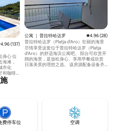
房子很棒
舒适。 整
de Ca
点。 它
组成。 
齐全，出
区和烧烤
公寓 ｜ 普拉特哈达罗
平均评分 4.96 分（满分
4.96 (28)
观看Net
普拉特哈达罗（Platja d'Aro）壮丽的海景
平均评分 4.96 分（满分 5 分），共 137 条评价
4.96 (137)
的大车库
尽情享受这套位于普拉特哈达罗（Platja
d'Aro）的舒适海滨公寓吧。 阳台可欣赏开
身心 位
阔的海景，是放松身心、享用早餐或欣赏
靠近海滩，
日落美景的理想之选。 该房源配备设备齐
城市化
全的厨房、带双人沙发床的用餐区、一间
厅和咖啡
双人卧室和一间带淋浴的卫生间。房源还
设施
提供免费无线网络。 地理位置优越，距海
滩和市中心仅几步之遥。 非常适合情侣度
假或在布拉瓦海岸享受海滨假期。 不含旅
和游泳
游税。
人...
免费停车位
空调