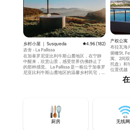
产权公寓 ｜ S
乡村小屋 ｜ Susqueda
平均评分 4.96 分（满分 
4.96 (182)
xols
布拉瓦海
农舍 - La Pallissa
俯瞰St. F
在加泰罗尼亚比利牛斯山麓地区，在宁静
寓、2间
中醒来，欣赏山景，感受世界仿佛静止了
托盘）和
的那种感觉。 La Pallissa 是一栋位于加泰罗
位置优越
尼亚比利牛斯山麓地区的温馨乡村民宅，
政厅。 Zona
在
专为那些希望远离喧嚣、重新拥抱真正重
Marítim P
要事物的人士而设计。 这里非常适合情
020596。
侣、家庭或远程办公人士入住。在这里，
300Mb。
您可以在大自然、新鲜空气和难忘的日落
中度过悠闲的时光，附近有鲁皮特
（Rupit）、萨利恩特盐矿（Salt de
Sallent）和萨斯克达（Susqueda）水库。
厨房
无线网