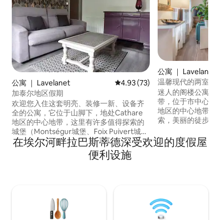
公寓 ｜ Lavelanet
温馨现代的两室公
公寓 ｜ Lavelanet
平均评分 4.93 分（满分 5 分），
4.93 (73)
迷人的阁楼公寓，
加泰尔地区假期
带，位于市中心，
欢迎您入住这套明亮、装修一新、设备齐
地区的中心地带，
全的公寓，它位于山脚下，地处Cathare
索，美丽的徒步旅
地区的中心地带，这里有许多值得探索的
（Lombrives、Nia
城堡（Montségur城堡、Foix Puivert城
Labouiche 地下河……）。 
在埃尔河畔拉巴斯蒂德深受欢迎的度假屋
堡）。靠近中世纪城市米雷普瓦
离家庭滑雪胜地15公里
（Mirepoix），那里有美丽的徒步旅行和
便利设施
d'Olmes），距
遗产（隆布里夫斯（Lombrives）、尼奥
（Carcassonn
（Niaux）、马斯阿齐尔（Mas Azil）等洞
（Toulouse）、
穴）。距离图卢兹、大海、安道尔仅1小时
小时车程。
30分。 所有这些都非常靠近商店，位于一
个宁静的自然景观。