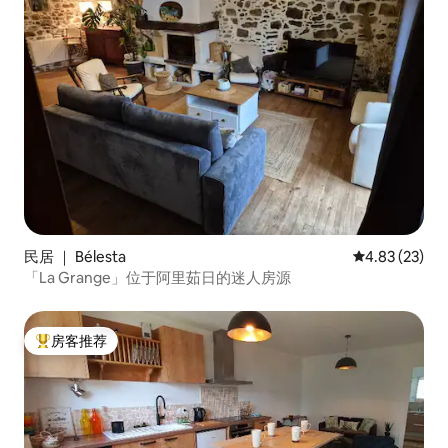
民居 ｜ Bélesta
平均评分 4.8
4.83 (23)
「La Grange」位于阿里茹日的迷人房源
房客推荐
热门「房客推荐」