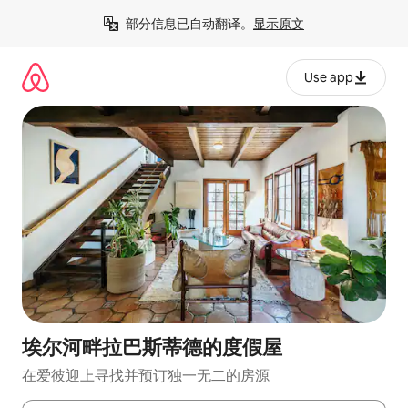
跳
部分信息已自动翻译。
显示原文
至
内
容
Use app
埃尔河畔拉巴斯蒂德的度假屋
在爱彼迎上寻找并预订独一无二的房源