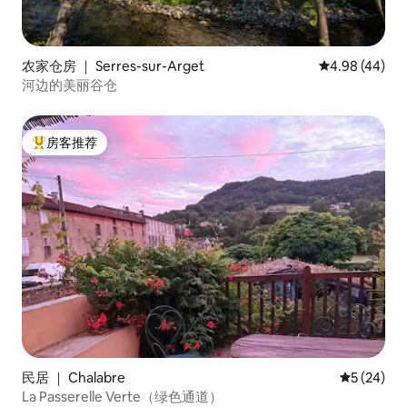
农家仓房 ｜ Serres-sur-Arget
平均评分 4.98
4.98 (44)
河边的美丽谷仓
房客推荐
热门「房客推荐」
民居 ｜ Chalabre
平均评分 5
5 (24)
La Passerelle Verte（绿色通道）