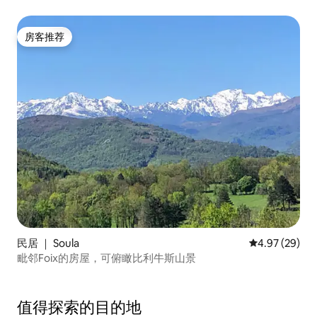
房客推荐
房客推荐
民居 ｜ Soula
平均评分 4.97
4.97 (29)
毗邻Foix的房屋，可俯瞰比利牛斯山景
值得探索的目的地