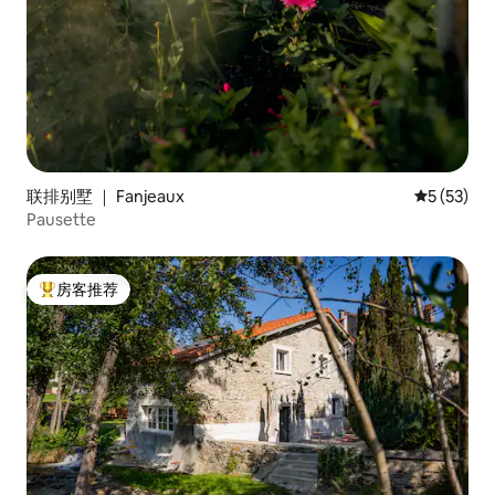
联排别墅 ｜ Fanjeaux
平均评分 5
5 (53)
Pausette
房客推荐
热门「房客推荐」