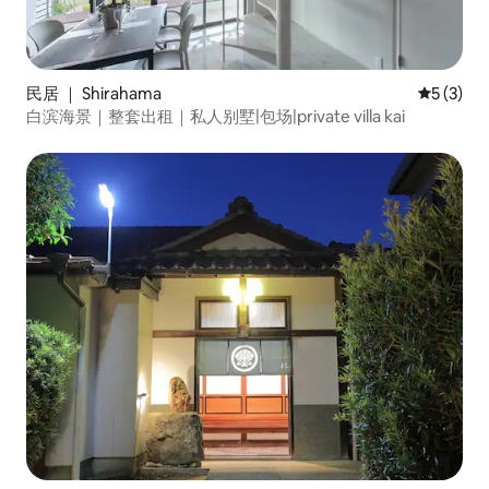
民居 ｜ Shirahama
平均评分 
5 (3)
白滨海景｜整套出租｜私人别墅|包场|private villa kai