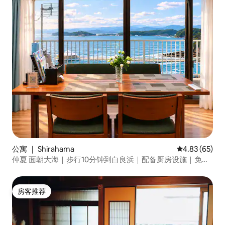
公寓 ｜ Shirahama
平均评分 4.83
4.83 (65)
仲夏 面朝大海｜步行10分钟到白良浜｜配备厨房设施｜免费
停車
房客推荐
房客推荐