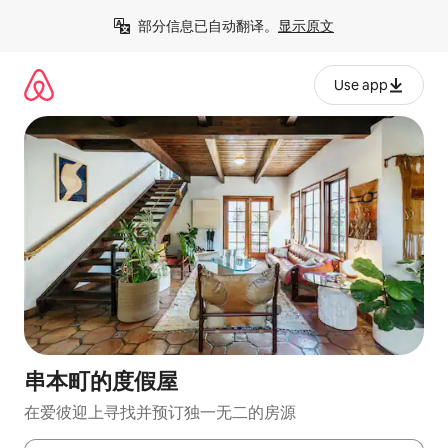
跳
部分信息已自动翻译。
显示原文
至
内
容
Use app
串本町的度假屋
在爱彼迎上寻找并预订独一无二的房源