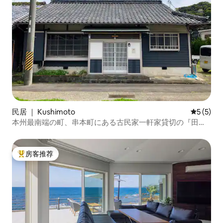
民居 ｜ Kushimoto
平均评分 
5 (5)
本州最南端の町、串本町にある古民家一軒家貸切の『田並
劇場 GUESTHOUSE きくえ』
房客推荐
热门「房客推荐」