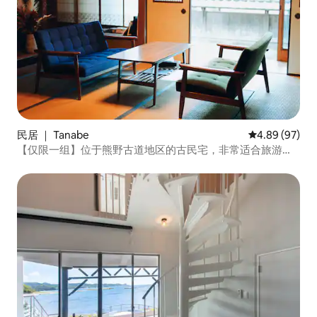
民居 ｜ Tanabe
平均评分 4.89
4.89 (97)
【仅限一组】位于熊野古道地区的古民宅，非常适合旅游观
光！