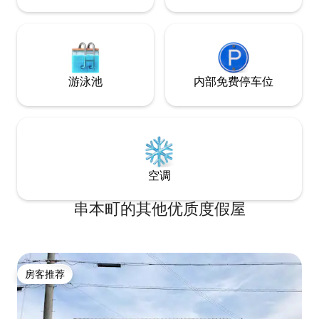
为前100个海滩之一。 只需10分钟→车程即
8:30 – 下午 6:00
可抵达本州最南端 我们还推荐开普灯塔（
“Toroya”餐厅 上午11:00 – 下午6:30（下午
Cape Lighthouse ） ，欣赏地平线全景。
6:00停止接单）周二闭馆。
尤其是在夜晚，您可以欣赏坠落在天空中
排用餐，因此请阅
的星星。 每天只有一个团体，所以建议休
“Agae”在当地方
闲和使用它来工作的人。 由于有两间卧
像在自己家一样放松身心。 地址：
游泳池
内部免费停车位
室、两户家庭、三代、情侣，请随意使
Nakabeji-cho, Ta
用。 熊野古道大河路线的魅力 历史悠久的
Prefecture 646-1
朝圣之路，世界遗产。美丽的太平洋和神
秘的氛围。
空调
串本町的其他优质度假屋
房客推荐
房客推荐