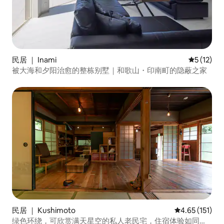
民居 ｜ Inami
平均评分 5
5 (12)
被大海和夕阳治愈的整栋别墅｜和歌山・印南町的隐蔽之家
民居 ｜ Kushimoto
平均评分 4.65
4.65 (151)
绿色环绕，可欣赏满天星空的私人老民宅，住宿体验如同居