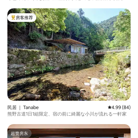
住般，开车约5分钟即可到达海边！篝火咨询
房客推荐
热门「房客推荐」
民居 ｜ Tanabe
平均评分 4.99
4.99 (84)
熊野古道1日1組限定、宿の前に綺麗な小川が流れる一軒家
超赞房东
超赞房东