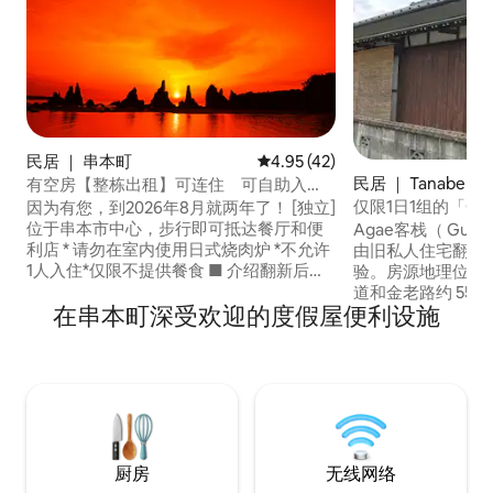
民居 ｜ 串本町
平均评分 4.95 分（满分 5 分），
4.95 (42)
民居 ｜ Tanabe
有空房【整栋出租】可连住 可自助入
住 步行1分钟到钓鱼场 开车1分钟到便
仅限1日1组的「Gues
因为有您，到2026年8月就两年了！ [独立]
利店 Kagura治愈型旅馆，超级便利
便熊野古道步行和
位于串本市中心，步行即可抵达餐厅和便
Agae客栈（ Gues
乡村生活。
利店 * 请勿在室内使用日式烧肉炉 *不允许
由旧私人住宅翻修
1人入住*仅限不提供餐食 ■ 介绍翻新后的
验。房源地理位置
客房 新建的餐厅和厨房 卫生间：新装 新
道和金老路约 550
在串本町深受欢迎的度假屋便利设施
的洗漱间和厕所 新洗手间 2间卧室，翻修
步行 1 分钟即可抵
过 ■院内停车 2辆普通车 ★邻里信息 步行
巴士站（Kodo Aruki
2分钟即可抵达酒馆、拉面店和热门寿司餐
Chikatsuyu）和
厅 步行→1分钟即可抵达串本渔港（
是当地的熊野古道
Kushimoto Fishing Port ） ，您可以钓到
大努力在您需要时
绣球花、卡萨戈（ kasago ）、奥里卡（
议以及接送服务。
Aoryika ）等。 →开车5分钟即可抵达
游服务，请随时联系我们。 
Hashihang海滩、Hashihangyan
费。隔壁有超市和餐厅
厨房
无线网络
Hashihang海滩是一个美丽的海滩，被评
熊野古道生活之汤店 “A-coop”超市 