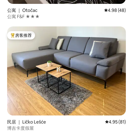
公寓 ｜ Otočac
平均评分 4.98
4.98 (48)
公寓 F&F ★★★
房客推荐
热门「房客推荐」
民居 ｜ Ličko Lešće
平均评分 4.9
4.95 (81)
博吉卡度假屋