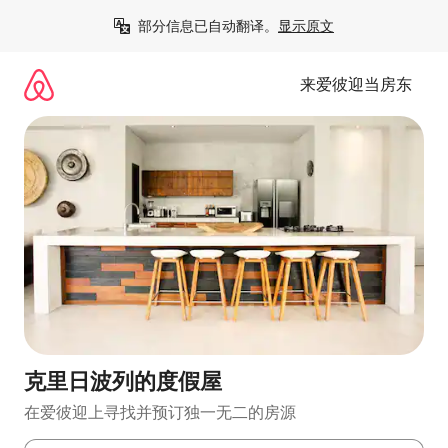
跳
部分信息已自动翻译。
显示原文
至
内
容
来爱彼迎当房东
克里日波列的度假屋
在爱彼迎上寻找并预订独一无二的房源