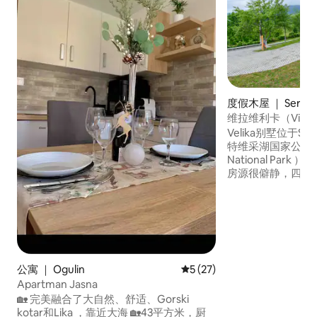
度假木屋 ｜ Sertić P
维拉维利卡（Vila V
级）
Velika别墅位于Sert
特维采湖国家公园（ Pli
National Park
房源很僻静，四周
环绕。 要获得完
Velebit和Plješ
拿房、按摩浴缸、
缸、户外淋浴间、
无线网络。 房子设
间额外的卫生间。
有洗碗机。 距离商
公寓 ｜ Ogulin
平均评分 5 分（满分 5 分），
5 (27)
Apartman Jasna
🏡 完美融合了大自然、舒适、Gorski
kotar和Lika ，靠近大海 🏡43平方米，厨