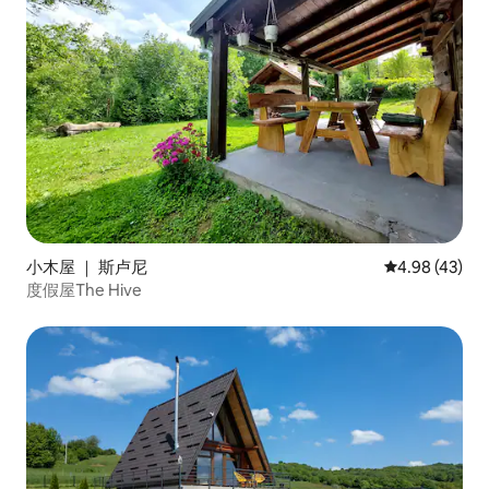
小木屋 ｜ 斯卢尼
平均评分 4.9
4.98 (43)
度假屋The Hive