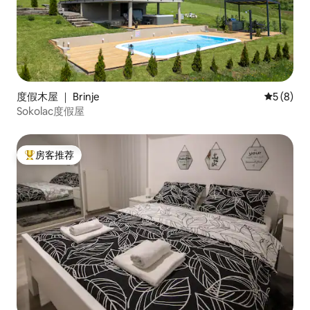
度假木屋 ｜ Brinje
平均评分 
5 (8)
Sokolac度假屋
房客推荐
热门「房客推荐」