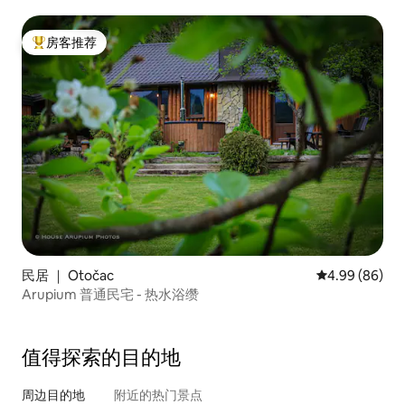
房客推荐
热门「房客推荐」
民居 ｜ Otočac
平均评分 4.99
4.99 (86)
Arupium 普通民宅 - 热水浴缵
值得探索的目的地
周边目的地
附近的热门景点