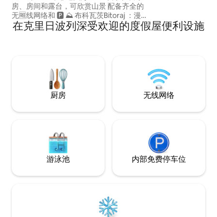
房、房间和露台，可欣赏山景 配备齐全的
无🆓线网络和 🅿️ ⛰️ 布科瓦茨Bitoraj ：漫
在克里日波列深受欢迎的度假屋便利设施
步小径，欣赏原始大自然，享受山间新鲜
空气 距离饮用水和仅300米的井水💦源
🧗🏻‍♂️ White Rocks、Bjelolasica和Klek 🚴🏽‍♂️
适合骑自行车的人穿过树林或铺面道路 穿
越森林仅需50分钟即可抵达🏊🏼‍♀️大海。
Novi Vinodolski海滩或Crikvenica海滩 🍽️
附近的餐厅
厨房
无线网络
游泳池
内部免费停车位