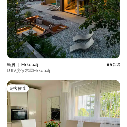
民居 ｜ Mrkopalj
平均评分 5
5 (22)
LUIV度假木屋Mrkopalj
房客推荐
房客推荐