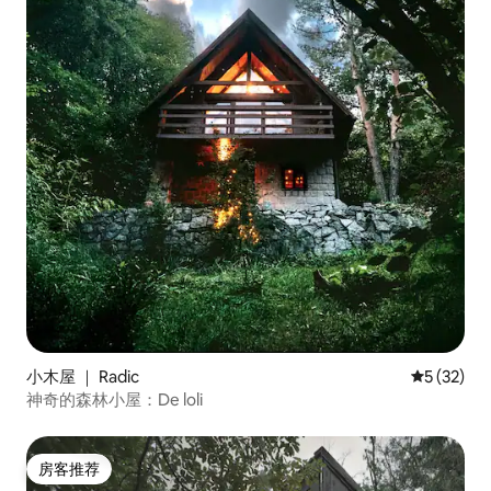
小木屋 ｜ Radic
平均评分 5
5 (32)
神奇的森林小屋：De loli
房客推荐
房客推荐