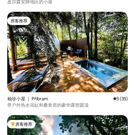
皮尔森安静地区的小屋
房客推荐
房客推荐
袖珍小屋 ｜ Příbram
平均评分 5
5 (35)
带户外热水浴缸和桑拿房的豪华露营圆顶
房客推荐
热门「房客推荐」