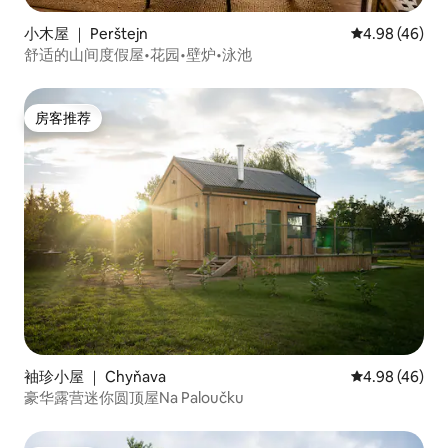
小木屋 ｜ Perštejn
平均评分 4.98
4.98 (46)
舒适的山间度假屋•花园•壁炉•泳池
房客推荐
房客推荐
袖珍小屋 ｜ Chyňava
平均评分 4.98
4.98 (46)
豪华露营迷你圆顶屋Na Paloučku