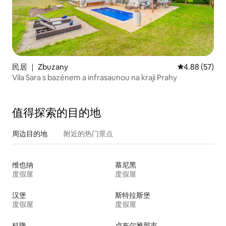
民居 ｜ Zbuzany
平均评分 4.88
4.88 (57)
Vila Sara s bazénem a infrasaunou na kraji Prahy
值得探索的目的地
周边目的地
附近的热门景点
维也纳
慕尼黑
度假屋
度假屋
汉堡
斯特拉斯堡
度假屋
度假屋
科隆
卢布尔雅那市