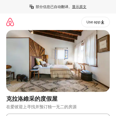
跳
部分信息已自动翻译。
显示原文
至
内
容
Use app
克拉洛維采的度假屋
在爱彼迎上寻找并预订独一无二的房源