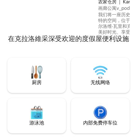
农家仓房 ｜ Karlovy
的非接触式自助入住服务，让您可以完全
灵活地随时抵达。 我们的团队随时在线，
画廊公寓v_podhuri 
很乐意为您提供建议、解答疑问或协助您
我们将一座历史悠
解决住宿期间可能需要的任何需求。 我们
特的空间，位于奥
在打造这些空间时注重每一处细节，无论
尔洛维·瓦里和克
您是来卡尔维瓦利休闲、工作、养生还是
美好时光、享受宁静和放松
度过更长时间的假期，都能让您感到舒
在克拉洛維采深受欢迎的度假屋便利设施
越，适合前往山区（Já
适、放松，并留下难忘的回忆。
或Oberwiesen
区。 宽敞的公共区域等待着您，可观赏乡
村美景，配备壁炉
早餐和晚餐、桑拿房
两间独立卧室。 露台上有热水浴缸（使用
需支付额外费用）
厨房
无线网络
游泳池
内部免费停车位