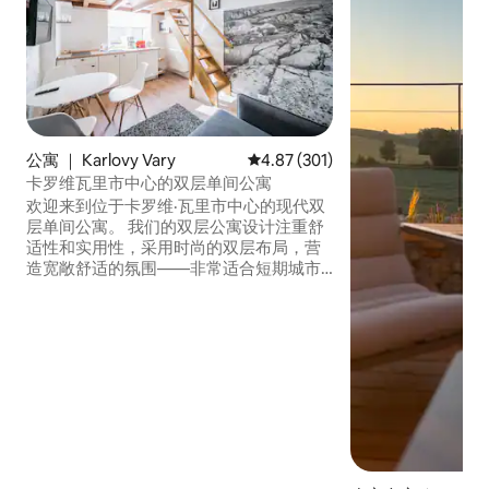
公寓 ｜ Karlovy Vary
平均评分 4.87 分（满分 5 分），共
4.87 (301)
卡罗维瓦里市中心的双层单间公寓
欢迎来到位于卡罗维·瓦里市中心的现代双
层单间公寓。 我们的双层公寓设计注重舒
适性和实用性，采用时尚的双层布局，营
造宽敞舒适的氛围——非常适合短期城市
度假和长期住宿。 每套公寓均配备设备齐
全的厨房、舒适的睡眠区域、高速无线网
络、带Netflix的智能电视、苹果电视，以
及精心挑选的室内细节，让您从抵达的那
一刻起便感受到宾至如归的住宿体验。 公
寓位于卡罗维·瓦里（Karlovy Vary）市中
心，步行即可轻松抵达著名的水疗长廊、
咖啡馆、餐厅和当地景点，同时仍然提供
一个安静放松的空间，供您在探索城市后
放松身心。 为了方便起见，我们提供简单