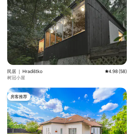
民居 ｜ Hradištko
平均评分 4.98
4.98 (58)
树冠小屋
房客推荐
房客推荐