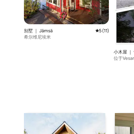
别墅 ｜ Jämsä
平均评分 5 分（满分
5 (11)
希尔维尼埃米
小木屋 ｜
位于Vesa