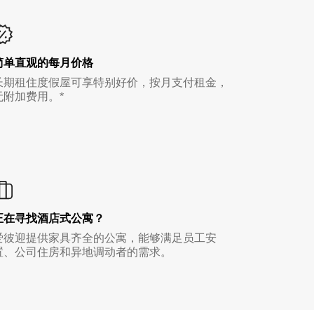
简单直观的每月价格
长期租住度假屋可享特别好价，按月支付租金，
无附加费用。*
正在寻找酒店式公寓？
爱彼迎提供家具齐全的公寓，能够满足员工安
置、公司住房和异地调动者的需求。