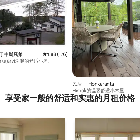
 5 分），共 11 条评价
 于韦斯屈莱
平均评分 4.88 分（满分 5 分），共 176 条评价
4.88 (176)
nkajärvi湖畔的舒适小屋。
民居 ｜ Honkaranta
Himok的温馨舒适小木屋
享受家一般的舒适和实惠的月租价格