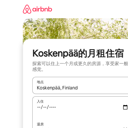
跳
至
内
容
Koskenpää的月租住宿
探索可以住上一个月或更久的房源，享受家一
感觉。
地点
如有搜索结果，请使用上下方向键查看，或通过点
入住
退房