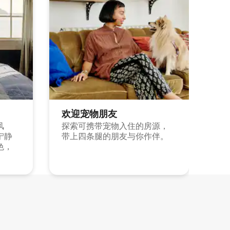
欢迎宠物朋友
风
探索可携带宠物入住的房源，
宁静
带上四条腿的朋友与你作伴。
色，