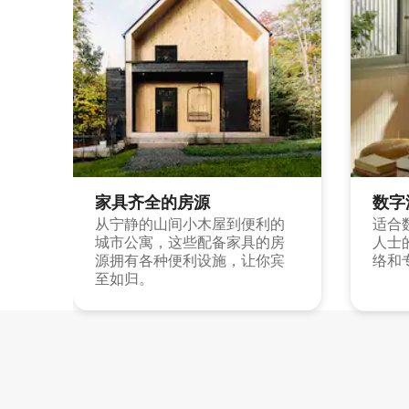
家具齐全的房源
数字
从宁静的山间小木屋到便利的
适合
城市公寓，这些配备家具的房
人士
源拥有各种便利设施，让你宾
络和
至如归。