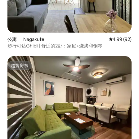
公寓 ｜ Nagakute
平均评分 4.99
4.99 (92)
步行可达Ghibli | 舒适的2卧：家庭+烧烤和钢琴
超赞房东
超赞房东