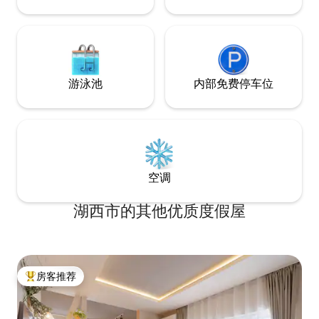
Festival和咖啡馆。 可供 2 人使用的烧烤
乎都近在咫尺，所以
炉：1,000 日元，烧烤炉：3,000 日元最多
坐电车前往的话，
4人1500日元，5-6人2000日元，6-8人
的竞轮场前站（丰
2500日元。请参阅下面的注意事项了解详
乘坐有轨电车前往
情。 使用整个桑拿房 90 分钟的费用为
丰桥站是新干线的
¥4,000。请自带泳衣、浴巾等。 请通过短
要20分钟，到东京
游泳池
内部免费停车位
信提前预订烧烤和桑拿。您可以在当天以
小时。 开车来的话，从东名高速公路丰川
现金或PayPay支付。 请注意，可能需要一
IC出发20分钟左右。 乘坐高速公路，
些时间才能回复W-work。 我们期待与您
馆到吉卜力公园大约
见面。
空调
湖西市的其他优质度假屋
房客推荐
热门「房客推荐」