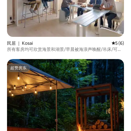
民居 ｜ Kosai
平均评分 
5 (6)
所有客房均可欣赏海景和湖景/早晨被海浪声唤醒/吊床/可俯
瞰湖景的咖啡厅/可欣赏湖景的房屋
超赞房东
超赞房东