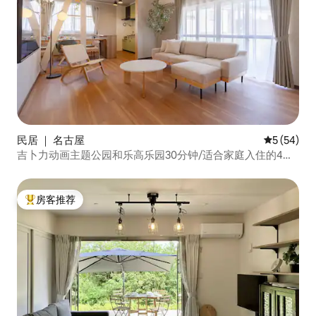
民居 ｜ 名古屋
平均评分 5
5 (54)
吉卜力动画主题公园和乐高乐园30分钟/适合家庭入住的4间
卧室/4个免费停车位
房客推荐
热门「房客推荐」