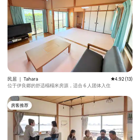
民居 ｜ Tahara
平均评分 4.9
4.92 (13)
位于伊良郷的舒适榻榻米房源，适合 6 人团体入住
房客推荐
房客推荐