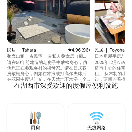
民居 ｜ Tahara
平均评分 4.96 分（满分 5 分），
4.96 (96)
民居 ｜ Toyohashi
整套出租 古民宅 带私人桑拿房（额外
日本房屋平房/丰桥
收费）的Villa 田原 歩々
车站步行7分钟/停
请在50年前建造的老房子中放松身心，仿
2025年12月NEW OPEN！ 
店餐饮店众多
佛您正在参观乡村的祖母家。请在日式客
桥市中心的住宅区
房放松身心，例如在冲浪或打高尔夫球后
租。 从木制的小册子窗户透出光线的宽
在花园中度过时光，在天然地下水浴（全
边，两间连着榻榻
在湖西市深受欢迎的度假屋便利设施
年14摄氏度）中体验桑拿，在院子里与宠
庭院等，是尊重古老
物一起玩耍，在夜间观赏美丽的星空，并
为了让大家能够舒
在大屏幕上欣赏电影。 驾车3分钟即可抵达
造，并配备了设备。 酒店位于东京和
餐厅（驾车30分钟即可抵达居酒屋），驾
的正中间，交通便
车15分钟即可抵达超市 步行10分钟即可到
堂、有轨电车、日
达海边（不可游泳） 开车20分钟即可抵达
欣赏樱花、红叶、
新日知冲浪点（ Shin-Nichi Surf Point ）
本的传统和文化。 设施本身位于住宅区，
位置不太方便，但驾车5分钟即可抵达
非常安静，步行 5
厨房
无线网络
Hidet no Ishimon、Rape Blossom
馆、药店和零售店的大街。 