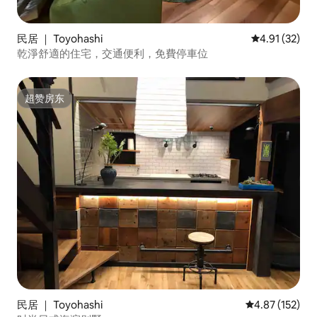
民居 ｜ Toyohashi
平均评分 4.9
4.91 (32)
乾淨舒適的住宅，交通便利，免費停車位
超赞房东
超赞房东
民居 ｜ Toyohashi
平均评分 4.87
4.87 (152)