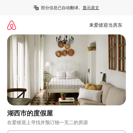
跳
部分信息已自动翻译。
显示原文
至
内
容
来爱彼迎当房东
湖西市的度假屋
在爱彼迎上寻找并预订独一无二的房源