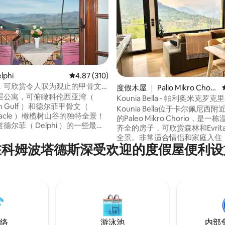
lphi
平均评分 4.87 分（满分 5 分），共 310 条评价
4.87 (310)
，可欣赏令人叹为观止的甲骨文
 5 分），共 27 条评价
度假木屋 ｜ Palio Mikro Chori
层公寓，可俯瞰科伦西亚湾（
o
Kounia Bella - 帕利奥米克罗克
hian Gulf ）和德尔菲甲骨文（
Kounia Bella位于卡尔佩尼西
 Oracle ）橄榄树山谷的独特全景！
的Paleo Mikro Chorio，是
德尔菲（ Delphi ）的一些最佳
齐全的房子，可欣赏森林和Evrita
是古希腊最重要、最激发灵感的
全景。非常适合情侣和家庭入住
！ 宽敞舒适，提供2间双人卧室、
在科姆波塔德斯深受欢迎的度假屋便利设
适的床、壁炉、设备齐全的厨房
壁炉、设备齐全的厨房、餐饮设
设施，让您享受无忧无虑的住宿
！ 公寓是探索Delphi和风景如
源适合宠物入住，室外区域有围
hova、Galaxidi、Itea镇的理想基
宁静而原汁原味的大自然目的地
合散步、郊游、品尝传统美食和
活动。
络
游泳池
内部