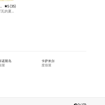
A
平均评分 5 分（满分 5 分），共 35 条评价
5 (35)
拉霍瓦的夏日
科诺斯岛
卡萨米尔
假屋
度假屋