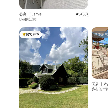
公寓 ｜ Lamia
平均评分 5 分（满分 
5 (36)
Eva的公寓
房客推荐
超赞房东
热门「房客推荐」
超赞房东
民居 ｜ Αγ
乡村的宁