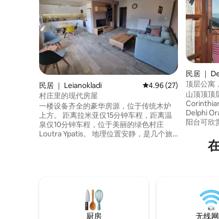
民居 ｜ De
顶层公寓
民居 ｜ Leianokladi
平均评分 4.96 分（满分
4.96 (27)
风光！
山顶顶顶
村庄里的现代房屋
Corint
一楼设备齐全的豪华房源，位于传统木炉
Delphi
上方。 距离拉米亚仅15分钟车程，距离温
阳台可欣赏
泉仅10分钟车程，位于美丽的绿色村庄
景观，这
Loutra Ypatis。 地理位置安静，是几个旅
山谷之一
游目的地的交叉路口。 不到一个小时，您
起居室、
就可以在卡尔佩尼西（ Karpenisi ）、帕夫
施和大浴室
利亚尼（ Pavliani ）山区，通过E65高速公
画的Arac
路，您会发现自己身处特里卡拉（ Trikala
地！
）的卡尔迪察（ Karditsa ）市和迷人的梅
泰奥拉（ Meteora ）。
厨房
无线网