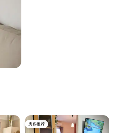
度假木屋 ｜ 
房客推荐
房客
房客推荐
热门「
埃普塔洛福