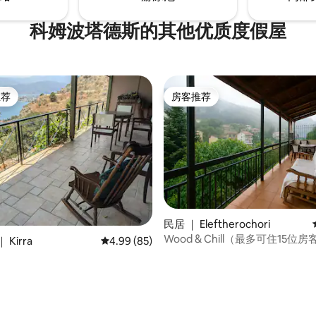
科姆波塔德斯的其他优质度假屋
推荐
房客推荐
客推荐」
房客推荐
民居 ｜ Eleftherochori
Wood & Chill（最多可住15位房
Kirra
平均评分 4.99 分（满分 5 分），共 85 条评价
4.99 (85)