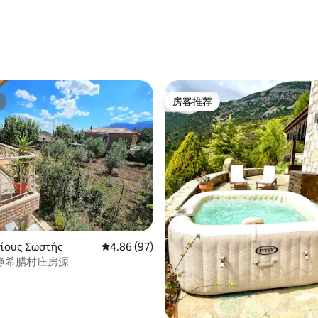
5 分），共 36 条评价
房客推荐
房客推荐
ίους Σωστής
平均评分 4.86 分（满分 5 分），共 97 条评价
4.86 (97)
静希腊村庄房源