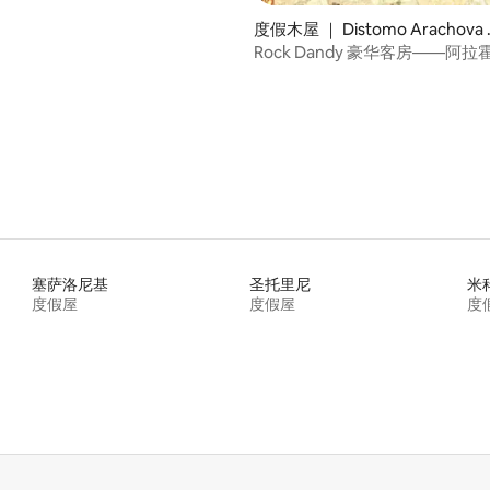
度假木屋 ｜ Distomo Arachova 
ntikira
Rock Dandy 豪华客房——阿
5 分），共 10 条评价
灵魂
塞萨洛尼基
圣托里尼
米
度假屋
度假屋
度