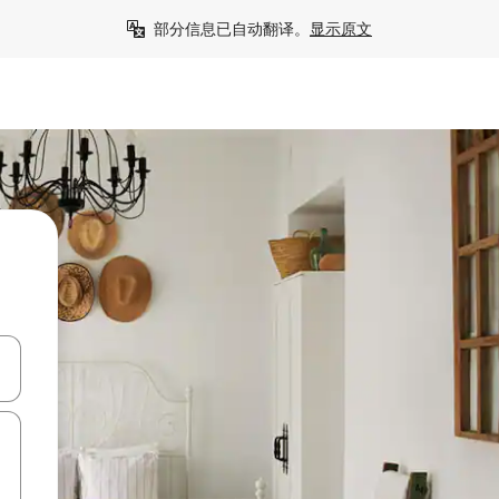
部分信息已自动翻译。
显示原文
击或滑动手势浏览。