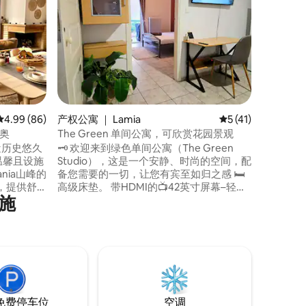
Lodge
滑雪中心
径、埃普
尼瀑布…
的地……
地方，总是令人
场仅几米，
林的起点
音，您将
的话，您
平均评分 4.99 分（满分 5 分），共 86 条评价
4.99 (86)
产权公寓 ｜ Lamia
平均评分 5 分（满分
5 (41)
里奥
The Green 单间公寓，可欣赏花园景观
附近历史悠久
🗝️ 欢迎来到绿色单间公寓（The Green
一栋温馨且设施
Studio），这是一个安静、时尚的空间，配
nia山峰的
备您需要的一切，让您有宾至如归之感 🛏️
，提供舒
高级床垫。 带HDMI的📺42英寸屏幕–轻松
施
以及所有
工作或流媒体。 📶 50VDSL - 超高速互联
体验。房
网。 厨房设施🍳齐全，配备空气炸锅，可
栏。一个
烹饪健康美食。 🌿 阳台俯瞰花园，宁静私
，非常适
密。 🧘‍♀️ 宁静的区域，远离城市噪音。
进行山间
免费停车位
空调