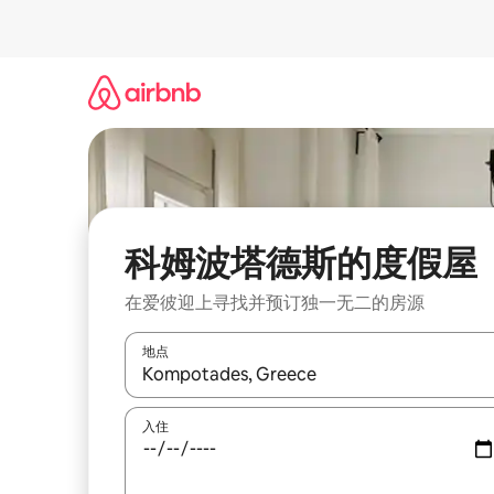
跳
至
内
容
科姆波塔德斯的度假屋
在爱彼迎上寻找并预订独一无二的房源
地点
如有搜索结果，请使用上下方向键查看，或通过点
入住