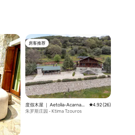
房客推荐
房客推荐
度假木屋 ｜ Aetolia-Acarnani
平均评分 4.92 分（满分
4.92 (26)
a
朱罗斯庄园 - Ktima Tzouros