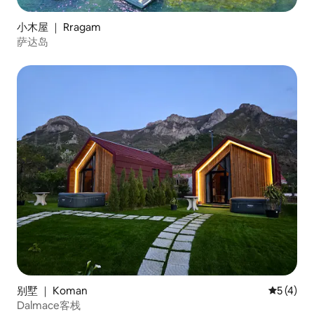
小木屋 ｜ Rragam
萨达岛
别墅 ｜ Koman
平均评分 
5 (4)
Dalmace客栈