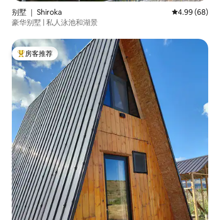
别墅 ｜ Shiroka
平均评分 4.99
4.99 (68)
豪华别墅 | 私人泳池和湖景
房客推荐
热门「房客推荐」