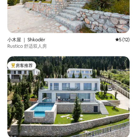
小木屋 ｜ Shkodër
平均评分 5
5 (12)
Rustico 舒适双人房
房客推荐
热门「房客推荐」