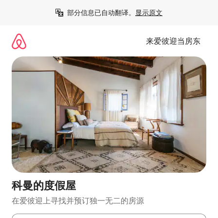
跳
部分信息已自动翻译。
显示原文
至
内
容
来爱彼迎当房东
科曼的度假屋
在爱彼迎上寻找并预订独一无二的房源