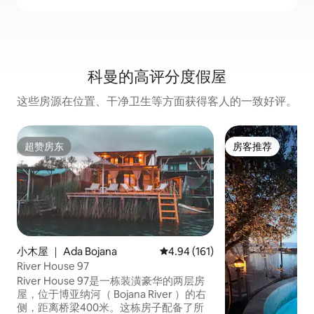
科曼的高评分度假屋
这些房源在位置、干净卫生等方面获得客人的一致好评。
超赞房东
房客推荐
超赞房东
房客推荐
小木屋 ｜ Ada Bojana
平均评分 4.94 分（满分 5 分），共
4.94 (161)
River House 97
River House 97是一栋装潢豪华的两层房
屋，位于博亚纳河（ Bojana River ）的右
侧，距离桥梁400米。这栋房子配备了所