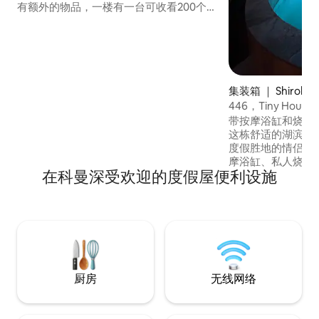
有额外的物品，一楼有一台可收看200个频
道的电视、无线网络、带餐厅的厨房、一
个慢速、一个冰箱、一个烤面包机、一个
带洗衣机的卫生间、一个熨斗、一个60平
方米的露台和一个额外的迷你厨房，还有
一个餐厅和毛巾。 顶层有两间卧室、一间
浴室和一个可欣赏美丽景观的露台。这栋
集装箱 ｜ Shiroka
房子有3个停车位。
446，Tiny House S
带按摩浴缸和烧烤
这栋舒适的湖滨小
度假胜地的情侣入
摩浴缸、私人烧烤
在科曼深受欢迎的度假屋便利设施
观的斯库台尔湖。
轻松的周末，这里
自然。 🛏 2人（睡
2 小时免费使用热
望整晚享用热水浴
收取 20 欧元的燃
厨房
无线网络