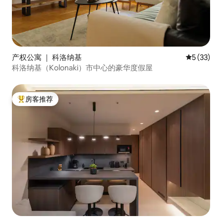
产权公寓 ｜ 科洛纳基
平均评分 5
5 (33)
科洛纳基（Kolonaki）市中心的豪华度假屋
房客推荐
热门「房客推荐」