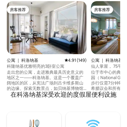
房客推荐
房客推荐
房客推荐
房客推荐
公寓 ｜ 科洛纳基
平均评分 4.91 分（满分 5 分），共
4.91 (149)
公寓 ｜ 科洛纳基
科隆纳基优雅明亮的3卧室公寓
仙人掌屋， 75平
走出您的公寓，走进雅典最具历史意义的
位于市中心的典型
地区之一——科洛纳基。这是一个覆盖广
园（ National 
阔地区的区，从宪法广场到吕卡维多斯山
步行仅需7分钟即可抵
的边缘。探索无数景点，如贝纳基博物馆
希腊议会和所有城
在科洛纳基深受欢迎的度假屋便利设施
（Benaki Museum）和古兰德里斯基克拉
购物中心、考古景
泽斯艺术博物馆（Goulandris Museum of
动、酒吧和餐厅。
Cycladic Art）。公寓位于雅典市中心，您
的只是沿着这条路
只需确保不要错过任何一点，即可获得一
Syntagma和Eva
次千载难逢的体验。 最近的地铁站：
有24小时值班的
Evaggelismos -步行9分钟-550米。高达
便利。
24Mbps的互联网。