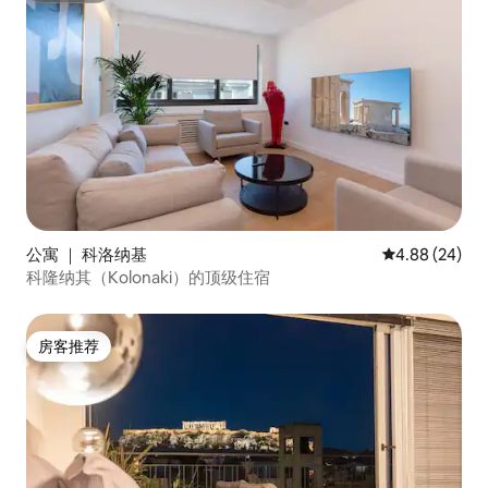
公寓 ｜ 科洛纳基
平均评分 4.88
4.88 (24)
科隆纳其（Kolonaki）的顶级住宿
房客推荐
房客推荐