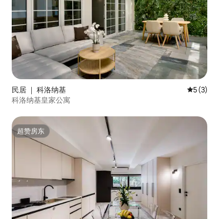
民居 ｜ 科洛纳基
平均评分 
5 (3)
科洛纳基皇家公寓
超赞房东
超赞房东