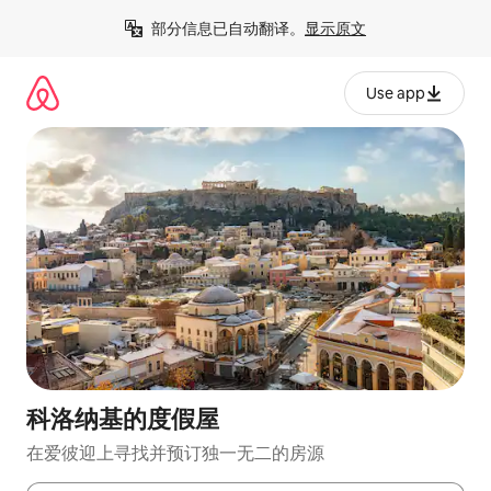
跳
部分信息已自动翻译。
显示原文
至
内
容
Use app
科洛纳基的度假屋
在爱彼迎上寻找并预订独一无二的房源