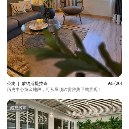
公寓 ｜ 蒙纳斯提拉奇
平均评分 5
5 (20)
历史中心黄金地段，可从屋顶欣赏雅典卫城景观！
超赞房东
超赞房东