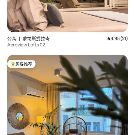
公寓 ｜ 蒙纳斯提拉奇
平均评分 4.9
4.95 (21)
Acroview Lofts 02
房客推荐
热门「房客推荐」